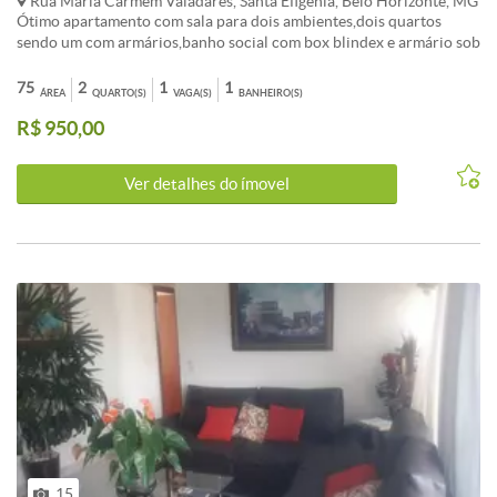
Rua Maria Carmem Valadares, Santa Efigênia, Belo Horizonte, MG
Ótimo apartamento com sala para dois ambientes,dois quartos
sendo um com armários,banho social com box blindex e armário sob
a pia,cozinha montada com tanque e varal de teto,uma vaga de
garagem.
75
2
1
1
ÁREA
QUARTO(S)
VAGA(S)
BANHEIRO(S)
R$ 950,00
Ver detalhes do ímovel
15