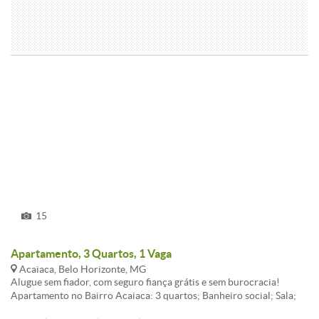
15
Apartamento, 3 Quartos, 1 Vaga
Acaiaca, Belo Horizonte, MG
Alugue sem fiador, com seguro fiança grátis e sem burocracia!
Apartamento no Bairro Acaiaca: 3 quartos; Banheiro social; Sala;
Cozinha; 1 vaga livre e coberta. Agende sua visita com um de nossos