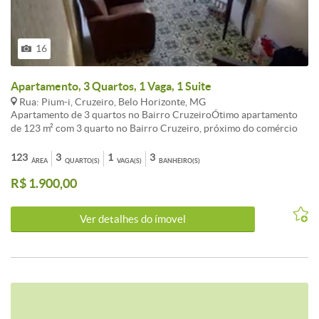
16
Apartamento, 3 Quartos, 1 Vaga, 1 Suite
Rua: Pium-i, Cruzeiro, Belo Horizonte, MG
Apartamento de 3 quartos no Bairro CruzeiroÓtimo apartamento
de 123 m² com 3 quarto no Bairro Cruzeiro, próximo do comércio
local tal como Pizzaria Sion, Enrico, Pão e Companhia, Coco Bambu
e Pellegrino.2 salas3 quartos com armáriossendo 1 suite3 banheiros
123
3
1
3
ÁREA
QUARTO(S)
VAGA(S)
BANHEIRO(S)
no totalCozinha com armários Área de Serviço1 vaga de
R$ 1.900,00
garagemInfraestruturaSalao de festa com
sinucaChurrasqueiraPortão eletrônicointerfone
Ver detalhes do ímovel