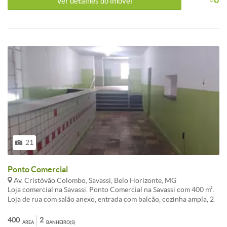
Ver detalhes do ímovel
21
Ponto Comercial
Av. Cristóvão Colombo, Savassi, Belo Horizonte, MG
Loja comercial na Savassi. Ponto Comercial na Savassi com 400 m².
Loja de rua com salão anexo, entrada com balcão, cozinha ampla, 2
banheiros, sala para estoque, salão com 250 m2. Excelente ponto na
Savassi para vários segmentos.
400
2
ÁREA
BANHEIRO(S)