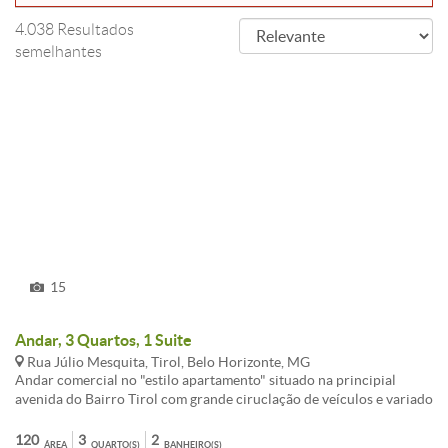
4.038 Resultados
semelhantes
15
Andar, 3 Quartos, 1 Suite
Rua Júlio Mesquita, Tirol, Belo Horizonte, MG
Andar comercial no "estilo apartamento" situado na principial
avenida do Bairro Tirol com grande ciruclação de veículos e variado
comércio em toda sua extensão. imóvel subdividido em 02
pavimentos, sendo: 1(primeiro): sala, 02 quartos, banheiro social,
120
3
2
ÁREA
QUARTO(S)
BANHEIRO(S)