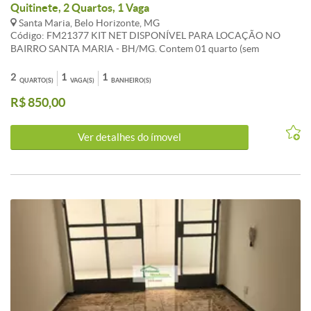
Quitinete, 2 Quartos, 1 Vaga
Santa Maria, Belo Horizonte, MG
Código: FM21377 KIT NET DISPONÍVEL PARA LOCAÇÃO NO
BAIRRO SANTA MARIA - BH/MG. Contem 01 quarto (sem
armários), sala, cozinha, banho social com box blindex, pequena
área de serviço. Pisos em cerâmica. Vaga de garagem: livre e
2
1
1
QUARTO(S)
VAGA(S)
BANHEIRO(S)
descoberta. Visite nosso site:
R$ 850,00
www.fernandomendoncaimoveis.com.br CARACTERISTICAS:Sol da
manhã
Ver detalhes do ímovel