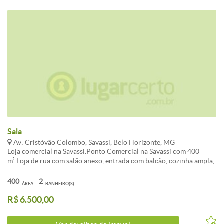
Sala
Av: Cristóvão Colombo, Savassi, Belo Horizonte, MG
Loja comercial na Savassi.Ponto Comercial na Savassi com 400
m².Loja de rua com salão anexo, entrada com balcão, cozinha ampla,
2 banheiros, sala para estoque, salão com 250 m2.Excelente ponto
na Savassi para vários segmentos.
400
2
ÁREA
BANHEIRO(S)
R$ 6.500,00