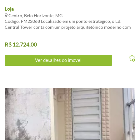
Loja
Centro, Belo Horizonte, MG
Código: FM22068 Localizado em um ponto estratégico, o Ed.
Central Tower conta com um projeto arquitetônico moderno com
estacionamento privativo, previsão elétrica e hidraúlica para ar
condicionado. Visite nosso site: fernandomendoncaimoveis.com.br
R$ 12.724,00
CARACTERISTICAS:3 Elevador social
Ver detalhes do ímovel