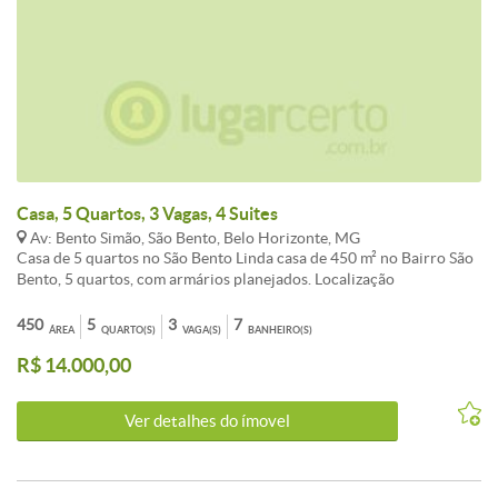
Casa, 5 Quartos, 3 Vagas, 4 Suites
Av: Bento Simão, São Bento, Belo Horizonte, MG
Casa de 5 quartos no São Bento Linda casa de 450 m² no Bairro São
Bento, 5 quartos, com armários planejados. Localização
privilegiada. 6 amplas salas 3 varandas 5 quartos com armários
planejados sendo 4 suites 7 banheiros sendo 4 suites e 3 com
450
5
3
7
ÁREA
QUARTO(S)
VAGA(S)
BANHEIRO(S)
banheira de hidromassagen 4 garagens Churrasqueira Piscina
R$ 14.000,00
Sauna Portão eletrônico.
Ver detalhes do ímovel