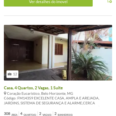
Ver detalhes do ímovel
12
Casa, 4 Quartos, 2 Vagas, 1 Suite
Coração Eucarístico, Belo Horizonte, MG
Código: FM14359 EXCELENTE CASA, AMPLA E AREJADA,
JARDINS, SISTEMA DE SEGURANÇA E ALARME,CERCA
ELETRICA, INTERFONE. POSSUI 03 QUARTOS COM ARMÁRIOS,
SENDO UMA SUÍTE COM ARMÁRIOS E BOX BLINDEX, BANHO
308
4
2
2
ÁREA
QUARTO(S)
VAGA(S)
BANHEIRO(S)