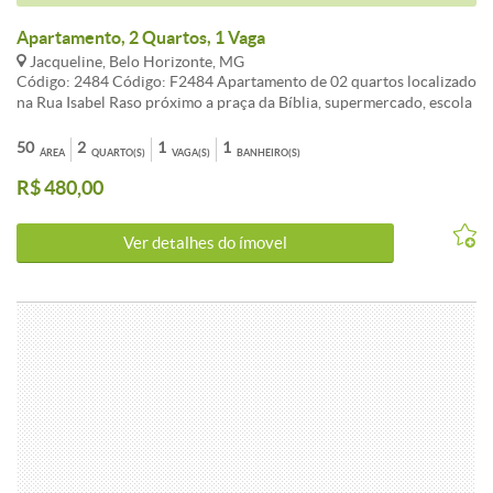
Apartamento, 2 Quartos, 1 Vaga
Jacqueline, Belo Horizonte, MG
Código: 2484 Código: F2484 Apartamento de 02 quartos localizado
na Rua Isabel Raso próximo a praça da Bíblia, supermercado, escola
e atendimento pela linha 735. Características: - 02 quartos, - sala, -
cozinha, - banheiro, - área de serviços, - 01 vaga demarcada Obs.: Os
50
2
1
1
ÁREA
QUARTO(S)
VAGA(S)
BANHEIRO(S)
valores poderão sofrer alterações sem aviso prévio, favor confirmar
R$ 480,00
com os nossos consultores. CARACTERISTICAS:
Ver detalhes do ímovel