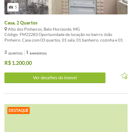
5
Casa, 2 Quartos
Alto dos Pinheiros, Belo Horizonte, MG
Código: FM22283 Oportunidade de locação no bairro João
Pinheiro. Casa com 03 quartos, 01 sala, 01 banheiro, cozinha e 01
vaga garagem. Entrada coletiva, casa da frente. CARACTERISTICAS:
2
1
QUARTO(S)
BANHEIRO(S)
R$ 1.200,00
Ver detalhes do ímovel
DESTAQUE