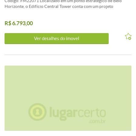
Código: FM22071 Localizado em um ponto estratégico de Belo
Horizonte, o Edifício Central Tower conta com um projeto
arquitetônico moderno e um grande padrão de qualidade.
Estacionamento privativo. Visite nosso site:
R$ 6.793,00
fernandomendoncaimoveis.com.br CARACTERISTICAS:3 Elevador
social
Ver detalhes do ímovel