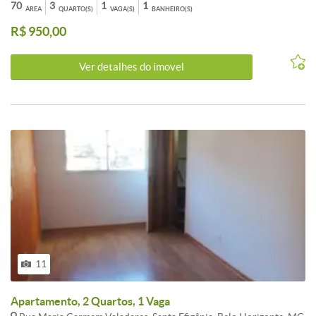
consultores!
70
3
1
1
ÁREA
QUARTO(S)
VAGA(S)
BANHEIRO(S)
R$ 950,00
Ver detalhes do ímovel
11
Apartamento, 2 Quartos, 1 Vaga