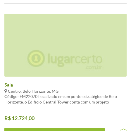
Sala
Centro, Belo Horizonte, MG
Código: FM22070 Lozalizado em um ponto estratégico de Belo
Horizonte, o Edifício Central Tower conta com um projeto
arquitetônico moderno e um grande padrão de qualidade. Loja com
sobre loja ampla com 3 elevadores de serviço, e salas comerciais.
R$ 12.724,00
Estacionamento privativo. Visite nosso site:
fernandomendoncaimoveis.com.br CARACTERISTICAS:3 Elevador
social