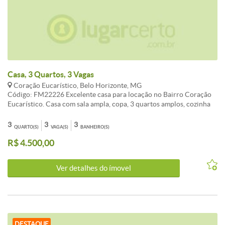
Casa, 3 Quartos, 3 Vagas
Coração Eucarístico, Belo Horizonte, MG
Código: FM22226 Excelente casa para locação no Bairro Coração
Eucarístico. Casa com sala ampla, copa, 3 quartos amplos, cozinha
com armários, lavanderia, Banheiro D.C.E, quintal amplo com
diversos tipos de plantas. Excelente localização.
3
3
3
QUARTO(S)
VAGA(S)
BANHEIRO(S)
CARACTERISTICAS:Cozinha com armários - 2 Banheiros com
R$ 4.500,00
armários - 1 Banhos com blindex - D.C.E. - Despensa - Sol da manhã
- Jardins - Portão Eletrônico
Ver detalhes do ímovel
DESTAQUE