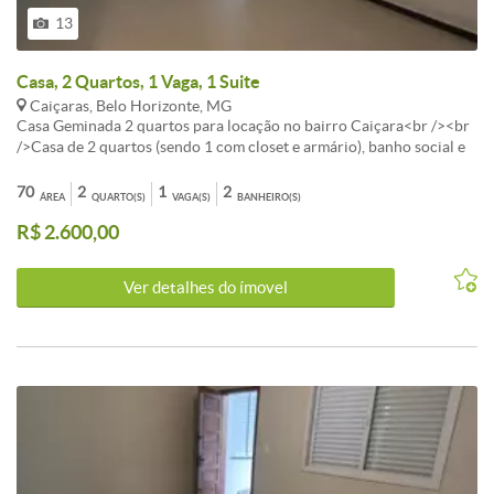
13
Casa, 2 Quartos, 1 Vaga, 1 Suite
Caiçaras, Belo Horizonte, MG
Casa Geminada 2 quartos para locação no bairro Caiçara<br /><br
/>Casa de 2 quartos (sendo 1 com closet e armário), banho social e
suíte com box, cozinha com armário sob a pia, área de serviço +
pequena área privativa, 01 vaga de garagem.<br /><br
70
2
1
2
ÁREA
QUARTO(S)
VAGA(S)
BANHEIRO(S)
/>Acabamento - Piso em porcelanato, bancadas em granito, janelas
R$ 2.600,00
em esquadrias de alumínio com venezianas.<br /><br />Obs.: Casa
nova primeira locação água individual.<br /><br />Não aceita pet.
<br /><br />
Ver detalhes do ímovel