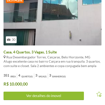
DESTAQUE
30
Casa, 4 Quartos, 3 Vagas, 1 Suite
Rua Desembargador Torres, Caiçaras, Belo Horizonte, MG
Alugo excelente casa no bairro Caiçara em rua tranquila. 3 quartos,
com suíte e closet. Sala 2 ambientes e copa conjugada bem ampla
com piso em mármore. Cozinha montada, espaçosa e agradável à
vista. Nível inferior - DCE Espaço gourmet com churrasqueira,
351
4
3
3
ÁREA
QUARTO(S)
VAGA(S)
BANHEIRO(S)
piscina, lavanderia. Garagem para 3 carris pequenos.
R$ 10.000,00
Ver detalhes do ímovel