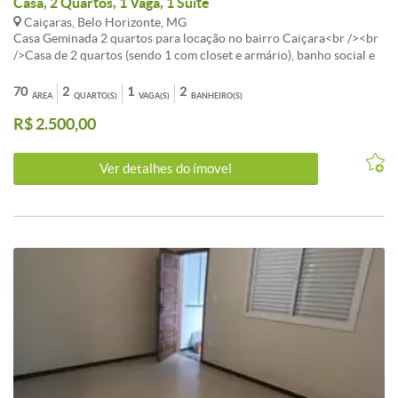
Casa, 2 Quartos, 1 Vaga, 1 Suite
Caiçaras, Belo Horizonte, MG
Casa Geminada 2 quartos para locação no bairro Caiçara<br /><br
/>Casa de 2 quartos (sendo 1 com closet e armário), banho social e
suíte com box, cozinha com armário sob a pia, área de serviço, 01
vaga de garagem.<br /><br />Acabamento - Piso em porcelanato,
70
2
1
2
ÁREA
QUARTO(S)
VAGA(S)
BANHEIRO(S)
bancadas em granito, janelas em esquadrias de alumínio com
R$ 2.500,00
venezianas.<br /><br />Obs.: Casa nova primeira locação água
individual.<br /><br />Não aceita pet.<br /><br />
Ver detalhes do ímovel