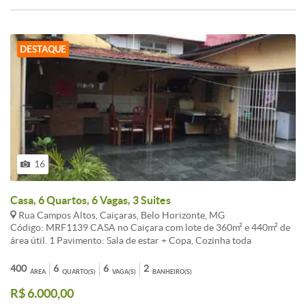
DESTAQUE
16
Casa, 6 Quartos, 6 Vagas, 3 Suites
Rua Campos Altos, Caiçaras, Belo Horizonte, MG
Código: MRF1139 CASA no Caiçara com lote de 360m² e 440m² de
área útil. 1 Pavimento: Sala de estar + Copa, Cozinha toda
planejada, 01 banho social + área externa enorme. Lindo espaço
Gourmet com churrasqueira e fogão a lenha. DCE + Despensa.
400
6
6
2
ÁREA
QUARTO(S)
VAGA(S)
BANHEIRO(S)
Espaço na frente com espaço para 6 vagas de garagem, sendo umas
R$ 6.000,00
04 cobertas. 2 Pavimento: Sala de TV, 05 quartos, sendo uma suíte e
uma semi-suíte. 01 banho social + uma enorme varanda com vista