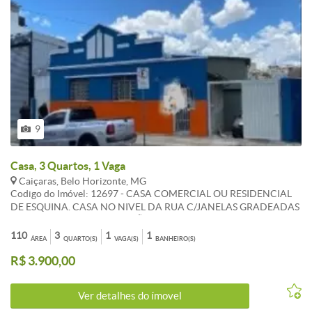
9
Casa, 3 Quartos, 1 Vaga
Caiçaras, Belo Horizonte, MG
Codigo do Imóvel: 12697 - CASA COMERCIAL OU RESIDENCIAL
DE ESQUINA. CASA NO NIVEL DA RUA C/JANELAS GRADEADAS
E PORTA GRADEADA, PORTÃO ELETRONICO, 2 VAGAS, 03
QUARTOS PISO CERÂMICA, BH SOCIAL, AREA LIVRE.
110
3
1
1
ÁREA
QUARTO(S)
VAGA(S)
BANHEIRO(S)
R$ 3.900,00
Ver detalhes do ímovel