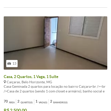
13
Casa, 2 Quartos, 1 Vaga, 1 Suite
Caiçaras, Belo Horizonte, MG
Casa Geminada 2 quartos para locação no bairro Caiçara<br /><br
/>Casa de 2 quartos (sendo 1 com closet e armário), banho social e
suíte com box, cozinha com armário sob a pia, área de serviço, 01
vaga de garagem.<br /><br />Acabamento - Piso em porcelanato,
70
2
1
2
ÁREA
QUARTO(S)
VAGA(S)
BANHEIRO(S)
bancadas em granito, janelas em esquadrias de alumínio com
R$ 2.500,00
venezianas.<br /><br />Obs.: Casa nova primeira locação água