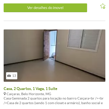
para a rua. A casa tem 360m² de lote e sua área construída foi
Ver detalhes do ímovel
totalmente planejada. Seus cômodos são amplos e bem distribuídos.
CARACTERISTICAS:Cozinha com armários - Banheiros com
armários - Banhos com blindex - Interfone - Churrasqueira - Portão
Eletrônico
13
Casa, 2 Quartos, 1 Vaga, 1 Suite
Caiçaras, Belo Horizonte, MG
Casa Geminada 2 quartos para locação no bairro Caiçara<br /><br
/>Casa de 2 quartos (sendo 1 com closet e armário), banho social e
suíte com box, cozinha com armário sob a pia, área de serviço, 01