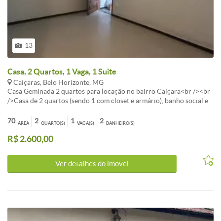
13
Casa, 2 Quartos, 1 Vaga, 1 Suite
Caiçaras, Belo Horizonte, MG
Casa Geminada 2 quartos para locação no bairro Caiçara<br /><br
/>Casa de 2 quartos (sendo 1 com closet e armário), banho social e
suíte com box, cozinha com armário sob a pia, área de serviço +
pequena área privativa, 01 vaga de garagem.<br /><br
70
2
1
2
ÁREA
QUARTO(S)
VAGA(S)
BANHEIRO(S)
/>Acabamento - Piso em porcelanato, bancadas em granito, janelas
R$ 2.600,00
em esquadrias de alumínio com venezianas.<br /><br />Obs.: Casa
nova primeira locação água individual.<br /><br />Não aceita pet.
<br /><br />
Ver detalhes do ímovel