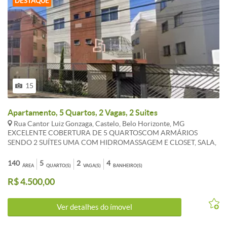
DESTAQUE
15
Apartamento, 5 Quartos, 2 Vagas, 2 Suites
Rua Cantor Luiz Gonzaga, Castelo, Belo Horizonte, MG
EXCELENTE COBERTURA DE 5 QUARTOSCOM ARMÁRIOS
SENDO 2 SUÍTES UMA COM HIDROMASSAGEM E CLOSET, SALA,
AMPLA, COZINHA COM ARMÁRIOS PLANEJADOS, BANHO
SOCIAL COM BOX E ARMÁRIO, LAVABO, ÁREA DE SERVIÇO,.
140
5
2
4
ÁREA
QUARTO(S)
VAGA(S)
BANHEIRO(S)
TERRAÇO COM ÁREA DE CHURRASQUEIRA COBERTA, 02
R$ 4.500,00
VAGAS COBERTAS. *OS VALORES ANUNCIADOS DE
CONDOMÍNIO E IPTU SÃO REFERENCIAIS E PODEM SOFRER
ALTERACÕES.WHATSAPP 31 983 867 630
Ver detalhes do ímovel