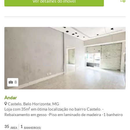
Ver detalhes do ímovel
3.000 Condomínio: 420 ( incluso agua e gas.) Iptu: 208,56
8
Andar
Castelo, Belo Horizonte, MG
Loja com 35m² em ótima localização no bairro Castelo. -
Rebaixamento em gesso -Piso em laminado de madeira -1 banheiro
-1 pia para cozinha<br /><br />Buscando por Loja / Salão / Ponto
Comercial para alugar em Belo Horizonte? Esta opção no Castelo é
35
1
ÁREA
BANHEIRO(S)