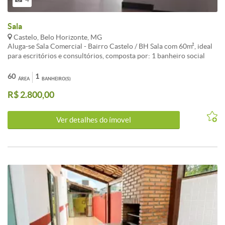
Sala
Castelo, Belo Horizonte, MG
Aluga-se Sala Comercial - Bairro Castelo / BH Sala com 60m², ideal
para escritórios e consultórios, composta por: 1 banheiro social
Prédio com elevador Portaria 24 horas, garantindo segurança e
praticidade Localização privilegiada no coração do Castelo,
60
1
ÁREA
BANHEIRO(S)
próximo a comércios, serviços e linhas de transporte. Valores
R$ 2.800,00
sujeitos a alterações.
Ver detalhes do ímovel