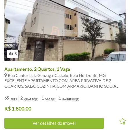
8
Apartamento, 2 Quartos, 1 Vaga
Rua Cantor Luiz Gonzaga, Castelo, Belo Horizonte, MG
EXCELENTE APARTAMENTO COM ÁREA PRIVATIVA DE 2
QUARTOS, SALA, COZINHA COM ARMÁRIO, BANHO SOCIAL
COM BOX BLINDEX E ARMÁRIO, ÁREA DE SERVIÇO. PISO
LAMINADO DE MADEIRA E CERAMICA, 1 VAGA. *OS VALORES
65
2
1
1
ÁREA
QUARTO(S)
VAGA(S)
BANHEIRO(S)
ANUNCIADOS DE CONDOMÍNIO E IPTU SÃO REFERENCIAIS E
R$ 1.800,00
PODEM SOFRER ALTERACÕES.WHATSAPP 31 983 867 630
Ver detalhes do ímovel