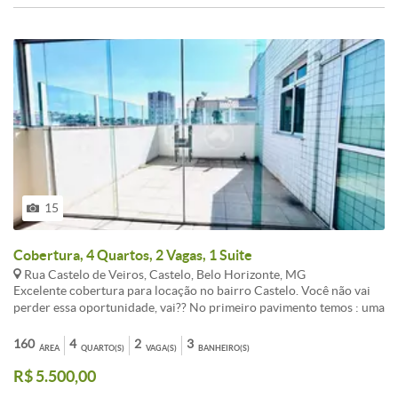
15
Cobertura, 4 Quartos, 2 Vagas, 1 Suite
Rua Castelo de Veiros, Castelo, Belo Horizonte, MG
Excelente cobertura para locação no bairro Castelo. Você não vai
perder essa oportunidade, vai?? No primeiro pavimento temos : uma
sala ampla ( estar e jantar ). São 3 quartos , sendo uma suite , Banho
social , armários planejados e cozinha com armários , área de
160
4
2
3
ÁREA
QUARTO(S)
VAGA(S)
BANHEIRO(S)
serviço. No segundo pavimento temos : um quarto bem grande ,
R$ 5.500,00
banho social, sala de TV e área externa com armarios sob - pia
coberta e Area descoberta . uma Excelente opção par você que