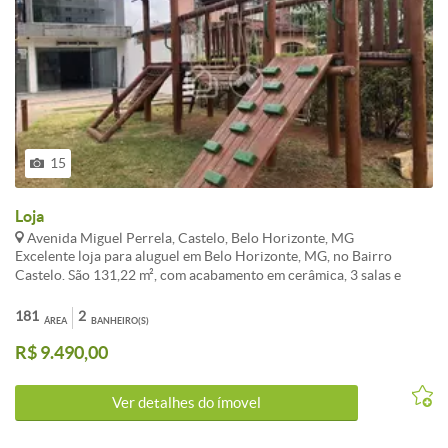
15
Loja
Avenida Miguel Perrela, Castelo, Belo Horizonte, MG
Excelente loja para aluguel em Belo Horizonte, MG, no Bairro
Castelo. São 131,22 m², com acabamento em cerâmica, 3 salas e
subsolo, um diferencial para seu negócio. Condições: aluguel de R$
9.900,00 + IPTU mensal de R$ 574,63. Agende sua visita e aproveite
181
2
ÁREA
BANHEIRO(S)
essa oportunidade no Castelo.
R$ 9.490,00
Ver detalhes do ímovel