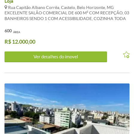
Loja
Rua Capitão Albano Corrêa, Castelo, Belo Horizonte, MG
EXCELENTE SALÃO COMERCIAL DE 600 M² COM RECEPÇÃO, 03
BANHEIROS SENDO 1 COM ACESSIBILIDADE, COZINHA TODA
REVESTIDA, PISO CERÂMICA, ACABAMENTO EM GRANITO E
BLINDEX, ÓTIMA LOCALIZAÇÃO PRÓXIMO A AVENIDA DOS
600
ÁREA
ENGENHEIROS E AVENIDA TANCREDO NEVES E AO VERDE
R$ 12.000,00
MAR. *OS VALORES ANUNCIADOS DE CONDOMÍNIO E IPTU
SÃO REFERENCIAIS E PODEM SOFRER ALTERACÕES.WHATSAPP
31 98386 7630
Ver detalhes do ímovel