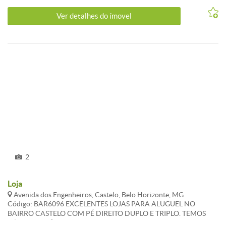
Ver detalhes do ímovel
2
Loja
Avenida dos Engenheiros, Castelo, Belo Horizonte, MG
Código: BAR6096 EXCELENTES LOJAS PARA ALUGUEL NO
BAIRRO CASTELO COM PÉ DIREITO DUPLO E TRIPLO. TEMOS
VÁRIAS OPÇÕES DE TAMANHOS ENTRE 115 e 149m². pREÇOS