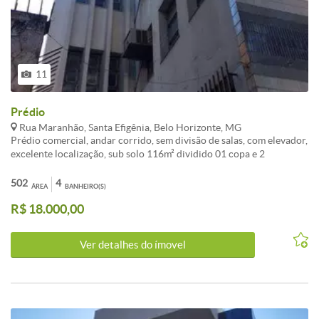
11
Prédio
Rua Maranhão, Santa Efigênia, Belo Horizonte, MG
Prédio comercial, andar corrido, sem divisão de salas, com elevador,
excelente localização, sub solo 116m² dividido 01 copa e 2
banheiros, térreo - recepção, 1º andar 120m² com 2 banheiros, 2º
andar 120m² 2 banheiros, 3º Andar 120m² com 2 banheiros e
502
4
ÁREA
BANHEIRO(S)
cobertura 4º andar 104m² com varanda e 1 banheiro, ar
R$ 18.000,00
condicionado central. Antiga posto de serviço bancário do Banco
Itaú. Imóvel ideal para instalação de clinicas, laboratórios,
academia, etc. Agende uma visita conosco.
Ver detalhes do ímovel