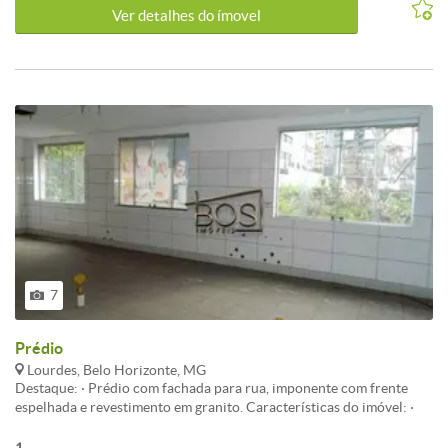
Ver detalhes do ímovel
7
Prédio
Lourdes, Belo Horizonte, MG
Destaque: · Prédio com fachada para rua, imponente com frente
espelhada e revestimento em granito. Características do imóvel: ·
Três pavimentos com área aproximada de 460 m². · 1º pavimento:
Sala de escritório com frente espelhada, piso em cerâmica, balcão