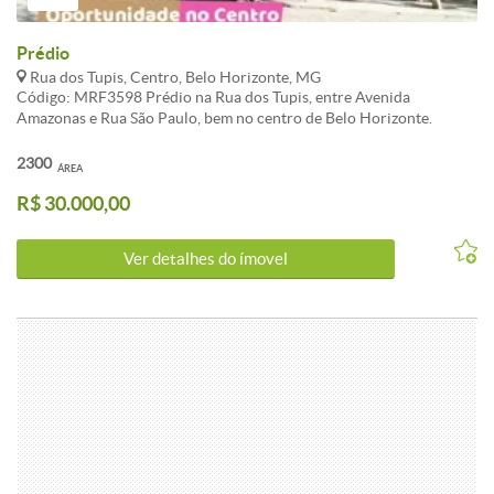
Prédio
Rua dos Tupis, Centro, Belo Horizonte, MG
Código: MRF3598 Prédio na Rua dos Tupis, entre Avenida
Amazonas e Rua São Paulo, bem no centro de Belo Horizonte.
Prédio com 2.300 m2 de área construída, sendo configurado da
seguinte forma: 1º piso: loja com 540 m2 de área em vão livre 2º e 3º
2300
ÁREA
piso: andar com 597 m2 de área em vão livre, com 2 banheiros
R$ 30.000,00
coletivos CARACTERISTICAS:Lavabo - Portão Eletrônico
Ver detalhes do ímovel