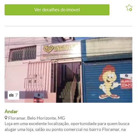
acesso a transporte público e principais vias da região<br /><br />-
Ver detalhes do ímovel
Proximidade a supermercados, farmácias, bancos e outros
estabelecimentos comerciais<br /><br />- Grande fluxo de
pedestres e veículos na região, garantindo visibilidade para o
negócio<br /><br />
7
Andar
Floramar, Belo Horizonte, MG
Loja em uma excelente localização, oportunidade para quem busca
alugar uma loja, salão ou ponto comercial no bairro Floramar, na
cidade de Belo Horizonte/MG. Com uma localização estratégica, o