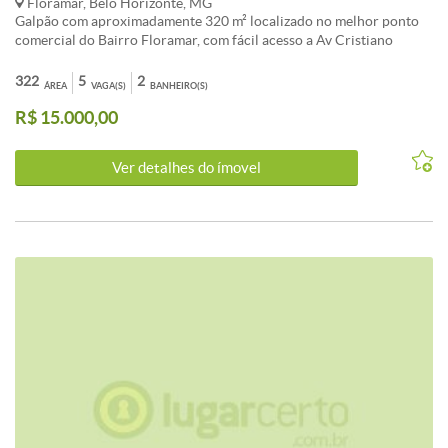
Floramar, Belo Horizonte, MG
Galpão com aproximadamente 320 m² localizado no melhor ponto
comercial do Bairro Floramar, com fácil acesso a Av Cristiano
Machado e Av Risoleta Neves. - Piso Usinado Liso; - 2 Banheiros; -
Portão Eletrônico; - Energia Trifásica; - Passeio Recuado, com
322
5
2
ÁREA
VAGA(S)
BANHEIRO(S)
capacidade de 7 vagas de Estacionamento; - Localização
R$ 15.000,00
privilegiada, melhor ponto comercial do Bairro Floramar. - Grande
fluxo de Veiculos e Pessoas na Avenida onde está localizado o
Galpão.
Ver detalhes do ímovel