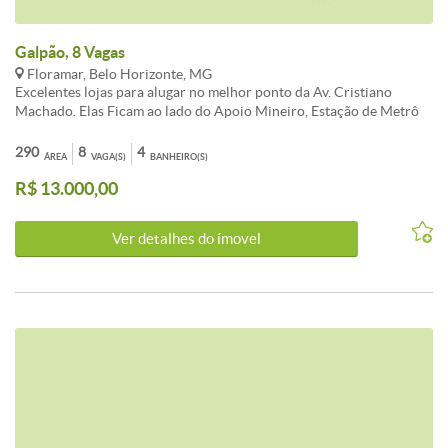
Galpão, 8 Vagas
Floramar, Belo Horizonte, MG
Excelentes lojas para alugar no melhor ponto da Av. Cristiano
Machado. Elas Ficam ao lado do Apoio Mineiro, Estação de Metrô
Floramar, Epa Supermercados e próxima ao Shopping Estação. São 4
lojas ao todo, com 290 m² cada. Todas possui portas eletrônica -
290
8
4
ÁREA
VAGA(S)
BANHEIRO(S)
Possui Telha Sanduíche; - Pé direito de 6,20 metros; - 08 vagas de
R$ 13.000,00
estacionamento para cada loja; - 40 vagas no estacionamento ao
lado; - Área de Carga e Descarga: - 04 banheiros: - Estão
Localizadas no melhor ponto Comercial da Av. Cristiano Machado,
Ver detalhes do ímovel
com fácil acesso a Estação de Metrô Floramar. - Estuda-se BTS.