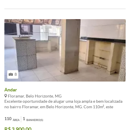
8
Andar
Floramar, Belo Horizonte, MG
Excelente oportunidade de alugar uma loja ampla e bem localizada
no bairro Floramar, em Belo Horizonte, MG. Com 110m², este
imóvel está situado praticamente nas esquinas da rua Professora
Gabriela Varella com a avenida Gastão Demétrio Maia.<br /><br
110
1
ÁREA
BANHEIRO(S)
/>Além da localização privilegiada, esta loja conta com anexos de 2
R$ 3.900,00
quartos e 1 banheiro, oferecendo ainda a possibilidade de vaga de