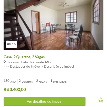
15
Casa, 2 Quartos, 2 Vagas
Floramar, Belo Horizonte, MG
>>> Destaques do Imóvel > Descrição do Imóvel
150
2
2
1
ÁREA
QUARTO(S)
VAGA(S)
BANHEIRO(S)
R$ 3.400,00
Ver detalhes do ímovel