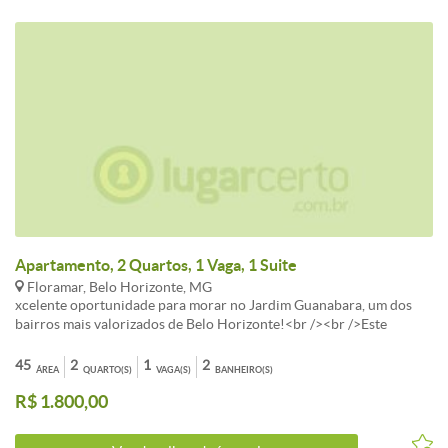
Apartamento, 2 Quartos, 1 Vaga, 1 Suite
Floramar, Belo Horizonte, MG
xcelente oportunidade para morar no Jardim Guanabara, um dos
bairros mais valorizados de Belo Horizonte!<br /><br />Este
belíssimo apartamento oferece ambientes amplos, bem distribuídos
e arejados, proporcionando conforto e praticidade para o dia a dia.
45
2
1
2
ÁREA
QUARTO(S)
VAGA(S)
BANHEIRO(S)
O imóvel conta com:<br /><br />02 quartos, sendo 01 suíte;<br />
R$ 1.800,00
<br />Banheiro social com box em blindex;<br /><br />Sala ampla
para 02 ambientes;<br /><br />Cozinha espaçosa;<br /><br />Área
de serviço independente, fechada com box em blindex;<br /><br