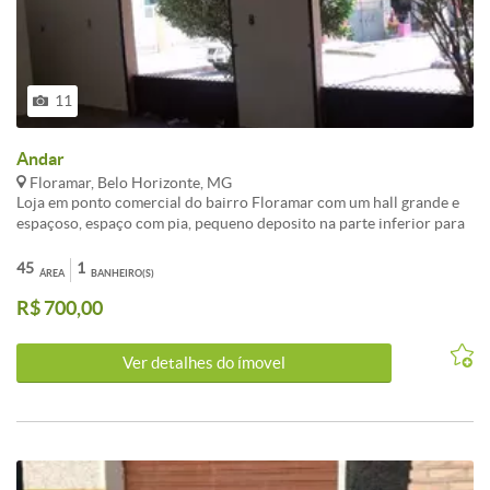
11
Andar
Floramar, Belo Horizonte, MG
Loja em ponto comercial do bairro Floramar com um hall grande e
espaçoso, espaço com pia, pequeno deposito na parte inferior para
guardar materiais, ótima localização sendo próximo de
restaurantes, padarias, praças, escolas, pontos de ônibus, metrô,
45
1
ÁREA
BANHEIRO(S)
igrejas e comércio em geral. <br /><br />caso tenha interesse ligue:
R$ 700,00
[TELEFONE] ou entre em contato pelo whatsapp [TELEFONE].
Ver detalhes do ímovel