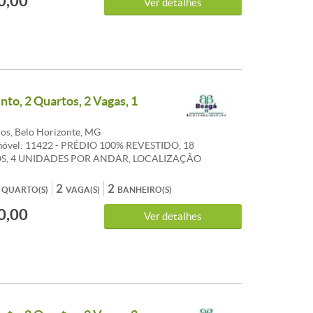
0,00
Ver detalhes
ISO GRANITO, COZINHA C/ARMÁRIOS, BANCADA
TO, AREA DE SERVEÇO/DCE.
to, 2 Quartos, 2 Vagas, 1
os, Belo Horizonte, MG
móvel: 11422 - PRÉDIO 100% REVESTIDO, 18
S, 4 UNIDADES POR ANDAR, LOCALIZAÇÃO
DA, GUARITA C/PORTEIRO 24 HORAS, CIRCUITO
E TV, HALL DECORADO, ELEVADOR, LAZER
2
2
QUARTO(S)
VAGA(S)
BANHEIRO(S)
 SAUNA, ESPAÇO GOURMET, ESPAÇO FITNESS,
0,00
LÃO DE FESTAS, 2 VAGAS DE GARAGEM. EXCELENTE
Ver detalhes
TO 2 QUARTOS SENDO 1 SUITE, BANHO SOCIAL,
INHA C/ARMÁRIOS ESTILO AMERICANA, AREA DE