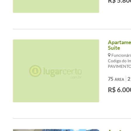
R$ 5.80
BANCADA P
PISO GRANI
Apartamen
Suite
Funcionári
Codigo do I
PAVIMENTO
PRIVILEGIA
INTERNO D
75
2
ÁREA
C/PISCINA,
R$ 6.00
QUADRA, SA
APARTAMEN
SALA, COZ
SERVIÇO.