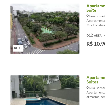
apenas 1 apa
Apartamen
com senha), a
Suite
Funcionári
Apartamento 
MG. Localiza
bares, super
imóvel cont
612
ÁREA
de alto padr
R$ 10.9
apartamento 
salão de fes
15
morar em um 
visita!
Apartamen
Suites
Rua Bernan
Apartamento 
armários, sen
gourmet, ban