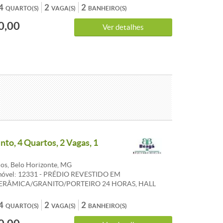
RTAMENTO: 1 SALA P/2AMBIENTES, PISO TABUA
4
2
2
QUARTO(S)
VAGA(S)
BANHEIRO(S)
ARANDA, LAVABO, 4 QUARTOS C/ARMÁRIOS, PISO
0,00
IDA, SUITE/BH, BANCADA PISO GRANITO,
Ver detalhes
/ARMÁRIOS, BANCADA E PISO GRANITO, AREA DE
CE.
to, 4 Quartos, 2 Vagas, 1
os, Belo Horizonte, MG
móvel: 12331 - PRÉDIO REVESTIDO EM
ERÂMICA/GRANITO/PORTEIRO 24 HORAS, HALL
 ELEVADOR, LAZER COMPLETO, 2 VAGAS.
O: 1 SALA P/2 AMBIENTES, PISO TABUA CORRIDA
4
2
2
QUARTO(S)
VAGA(S)
BANHEIRO(S)
 LAVABO, 4 QUARTOS C/ARMÁRIOS, PISO TABUA
UIT/BH, BANCADA PISO TABUA CORRIDA, SUITE/BH,