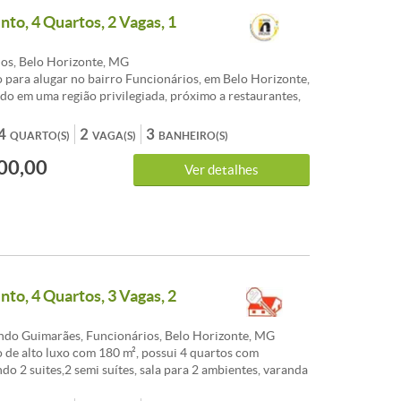
rtamento por andar, 2 elevadores (sendo o de serviço
to, 4 Quartos, 2 Vagas, 1
lém de salão de festas, hall social, jardim e área livre.
os, Belo Horizonte, MG
para alugar no bairro Funcionários, em Belo Horizonte,
do em uma região privilegiada, próximo a restaurantes,
mercados e com fácil acesso a transporte público. O
a com uma planta moderna e espaçosa, com acabamentos
4
2
3
QUARTO(S)
VAGA(S)
BANHEIRO(S)
ão e uma vista deslumbrante da cidade. Além disso, o
00,00
possui área de lazer completa, com piscina, academia,
Ver detalhes
tas e espaço gourmet. Não perca a oportunidade de
dos melhores bairros de Belo Horizonte, agende já sua
to, 4 Quartos, 3 Vagas, 2
do Guimarães, Funcionários, Belo Horizonte, MG
de alto luxo com 180 m², possui 4 quartos com
do 2 suites,2 semi suítes, sala para 2 ambientes, varanda
ho social, cozinha montada , DCE, área de serviço,