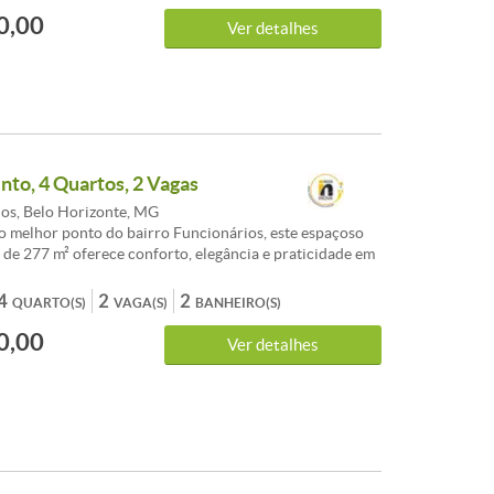
HURRASQUEIRA, PLAY GROUND, FITNESS, ESPAÇO
0,00
REA LIVRE.APARTAMENTO 3 QUARTOS COM
Ver detalhes
ISO LAMINADO, SUÍTE, BANHO SOCIAL, SALA
ENTES, VARANDA, COZINHA COM ARMÁRIOS,
RVIÇO.
to, 4 Quartos, 2 Vagas
os, Belo Horizonte, MG
o melhor ponto do bairro Funcionários, este espaçoso
de 277 m² oferece conforto, elegância e praticidade em
. O imóvel conta com 2 amplas salas, sendo uma de
esa para 8 lugares e uma aconchegante sala de TV,
4
2
2
QUARTO(S)
VAGA(S)
BANHEIRO(S)
ojeto luminotécnico e um charmoso lavabo. A cozinha,
0,00
 porta de correr, é totalmente equipada com geladeira,
Ver detalhes
 e armários planejados, proporcionando funcionalidade e
ea íntima, são 4 quartos com armários, incluindo 1 suíte
onfortável, sendo que um dos quartos atualmente
o escritório. O apartamento dispõe ainda de banho
ox, área de serviço independente e DCE. Pode ser
ou sem mobília. O prédio oferece segurança e
e, com portão eletrônico com abertura por TAG, zelador,