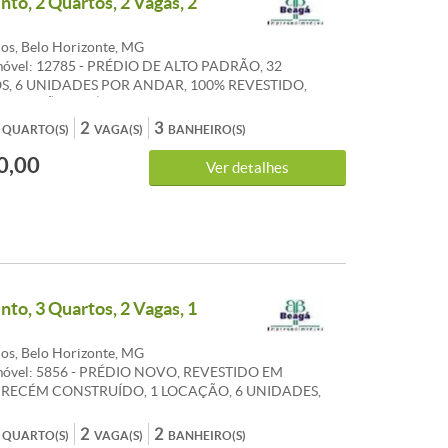
to, 2 Quartos, 2 Vagas, 2
os, Belo Horizonte, MG
móvel: 12785 - PRÉDIO DE ALTO PADRÃO, 32
, 6 UNIDADES POR ANDAR, 100% REVESTIDO,
ALIZAÇÃO, PRÓXIMO A IGREJA BOA VIAGEM,
OM PORTEIRO 24 HORAS, HALL DECORADO, 3
2
3
QUARTO(S)
VAGA(S)
BANHEIRO(S)
S, LAZER COM ACADEMIA, QUADRA, SALÃO DE
0,00
PAÇO GOURMET, PISCINA DE RAIA AQUECIDA,
Ver detalhes
FANTIL, 2 VAGAS EM LINHA. *PONTO DE
A: IGREJA BOA VIAGEM. EXCELENTE APARTAMENTO
 AMPLA, 2 QUARTOS SENDO DUAS SUÍTES, LAVABO E
to, 3 Quartos, 2 Vagas, 1
os, Belo Horizonte, MG
Imóvel: 5856 - PRÉDIO NOVO, REVESTIDO EM
 RECÉM CONSTRUÍDO, 1 LOCAÇÃO, 6 UNIDADES,
OS, PORTEIRO 24 HORAS, 2 VAGAS, LAZER
SALÃO DE FESTAS, SALÃODE JOGOS, SAUNA,
2
2
QUARTO(S)
VAGA(S)
BANHEIRO(S)