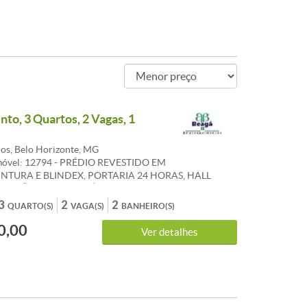
to, 3 Quartos, 2 Vagas, 1
os, Belo Horizonte, MG
móvel: 12794 - PRÉDIO REVESTIDO EM
NTURA E BLINDEX, PORTARIA 24 HORAS, HALL
SALÃO DE FESTAS, ÁREA LIVRE JARDINADA E 2
GARAGEM. EXCELENTE APARTAMENTO 102M , SALA
3
2
2
QUARTO(S)
VAGA(S)
BANHEIRO(S)
ELANATO COM VARANDA, 03 QUARTOS COM
0,00
PISO TÁBUA CORRIDA, SUITE/BANHO SOCIAL,
Ver detalhes
M GRÂNITO E PISO PORCELANATO, COZINHA COM
 BANCADA EM GRANITO E PISO EM PORCELANATO,
RVIÇO E BANHEIRO.