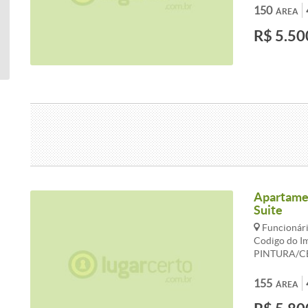
VAGAS. APA
150
ÁREA
CORRIDA, V
R$ 5.50
TABUA CORR
COZINHA C
SERVIÇO/D
Apartamen
Suite
Funcionári
Codigo do I
PINTURA/C
DECORADO,
APARTAMENT
155
ÁREA
SINTECADA,
CORRIDA, S