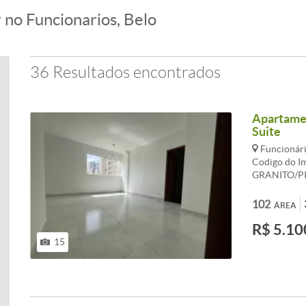
 no Funcionarios, Belo
36 Resultados encontrados
Apartamen
Suite
Funcionári
Codigo do I
GRANITO/PI
DECORADO, 
VAGAS DE 
102
ÁREA
PISO PORC
R$ 5.10
ARMÁRIOS, 
BANCADA E
15
ARMÁRIOS,
ÁREA DE SE