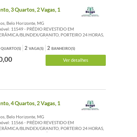
to, 3 Quartos, 2 Vagas, 1
os, Belo Horizonte, MG
móvel: 11549 - PRÉDIO REVESTIDO EM
ERÂMICA/BLINDEX/GRANITO, PORTEIRO 24 HORAS,
ADO, ELEVADOR, SALÃO DE FESTAS, LAZER
2 VAGAS. APTO: 01 SALA P/2 AMBIENTES, PISO
2
2
QUARTO(S)
VAGA(S)
BANHEIRO(S)
TO, VARANDA INCORPORADA, 3 QUARTOS
0,00
S, PISO LAMINADO,SUITE/BH BANCADA PISO
Ver detalhes
ORCELANATO, COZINHA C/ARMÁRIOS, BANCADA
ITO/PORCELANATO, AREA DE SERVIÇO/BH.
to, 4 Quartos, 2 Vagas, 1
os, Belo Horizonte, MG
móvel: 11566 - PRÉDIO REVESTIDO EM
ERÂMICA/BLINDEX/GRANITO, PORTEIRO 24 HORAS,
ADO, ELEVADOR, SALÃO DE FESTAS, LAZER, 2