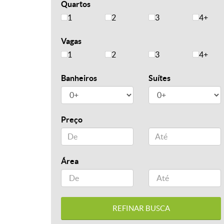
Quartos
1
2
3
4+
Vagas
1
2
3
4+
Banheiros
Suítes
Preço
Área