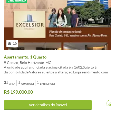
Lançamento
15
Apartamento, 1 Quarto
Centro, Belo Horizonte, MG
A unidade aqui anunciada e acima citada é a 1602.Sujeito à
disponibilidade.Valores sujeitos à alteração.Empreendimento com
Apartamentos de tamanhos diversos variando entre 28 m² a 92
m².Valores variados em função de tamanho e posicionamento. As
31
1
1
ÁREA
QUARTO(S)
BANHEIRO(S)
unidades serão entregues com vãos livres, sem divisões internas,
R$ 199.000,00
exceto banheiros.Visite no local os apartamentos decorados.
Ver detalhes do ímovel