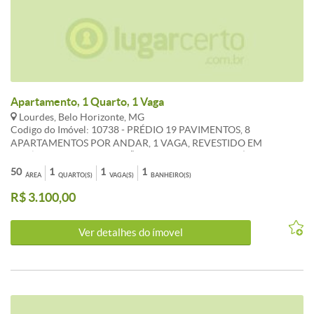
Apartamento, 1 Quarto, 1 Vaga
Lourdes, Belo Horizonte, MG
Codigo do Imóvel: 10738 - PRÉDIO 19 PAVIMENTOS, 8
APARTAMENTOS POR ANDAR, 1 VAGA, REVESTIDO EM
CERÂMICA GRANITO, SALÃO DE FESTAS, FITNESS, ÁREA LIVRE.
APARTAMENTO 1QUARTO MOBILIADO: ARMÁRIOS PISO
50
1
1
1
ÁREA
QUARTO(S)
VAGA(S)
BANHEIRO(S)
CERÂMICA, SALA, COZINHA CONJUGADA, BANHO SOCIAL.
R$ 3.100,00
Ver detalhes do ímovel