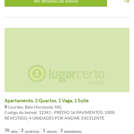
Ver detalhes do ímovel
para locação . Visitas acompanhadas com o corretor !
Apartamento, 2 Quartos, 1 Vaga, 1 Suite
Lourdes, Belo Horizonte, MG
Codigo do Imóvel: 12341 - PRÉDIO 16 PAVIMENTOS, 100%
REVESTIDO, 4 UNIDADES POR ANDAR, EXCELENTE
LOCALIZAÇÃO, RUA PLANA, PRÓXIMO AO COMERCIO,
RESTAURANTES, SUPERMERCADOS, PORTEIRO 24 HORAS,
70
2
1
2
ÁREA
QUARTO(S)
VAGA(S)
BANHEIRO(S)