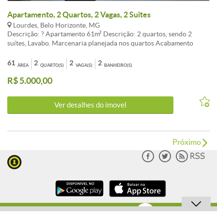
Apartamento, 2 Quartos, 2 Vagas, 2 Suites
Lourdes, Belo Horizonte, MG
Descrição: ? Apartamento 61m² Descrição: 2 quartos, sendo 2
suítes, Lavabo. Marcenaria planejada nos quartos Acabamento
novo, primeira locação. 02 vagas garagem. Condomínio completo:
Academia bem equipada, espaço gourmet sofisticado e agradável.
61
2
2
2
ÁREA
QUARTO(S)
VAGA(S)
BANHEIRO(S)
Portaria virtual. Localização privilegiada: Próximo a comércios,
R$ 5.000,00
restaurantes, serviços e toda a praticidade que o Lourdes oferece.
Detalhes do imóvel: Arm. nos Quartos ?? Banhos c/ Blindex ??
Lavabo ?? Área de Serviço ?? Espaço Gourmet ??
Ver detalhes do ímovel
Próximo