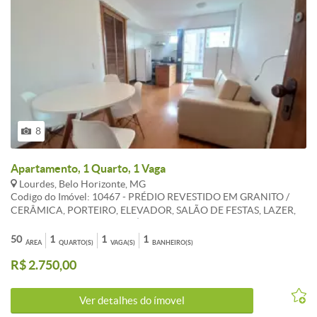
8
Apartamento, 1 Quarto, 1 Vaga
Lourdes, Belo Horizonte, MG
Codigo do Imóvel: 10467 - PRÉDIO REVESTIDO EM GRANITO /
CERÂMICA, PORTEIRO, ELEVADOR, SALÃO DE FESTAS, LAZER,
PISCINA, SAUNA, FITNESS, ÁREA LIVRE, JARDINS, 1 VAGA.
APARTAMENTO MOBILIADO COM 1 SALA PARA 2AMBIENTES
50
1
1
1
ÁREA
QUARTO(S)
VAGA(S)
BANHEIRO(S)
PISO TÁBUA CORRIDA, VARANDA, 1QUARTO COM ARMÁRIOS
R$ 2.750,00
PISO TÁBUA CORRIDA, BANHO, COZINHA AMERICANA.
Ver detalhes do ímovel