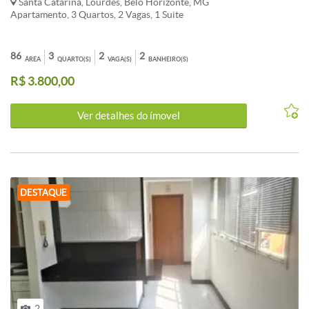
Santa Catarina, Lourdes, Belo Horizonte, MG
Apartamento, 3 Quartos, 2 Vagas, 1 Suite
86
3
2
2
ÁREA
QUARTO(S)
VAGA(S)
BANHEIRO(S)
R$ 3.800,00
Ver detalhes do ímovel
DESTAQUE
2