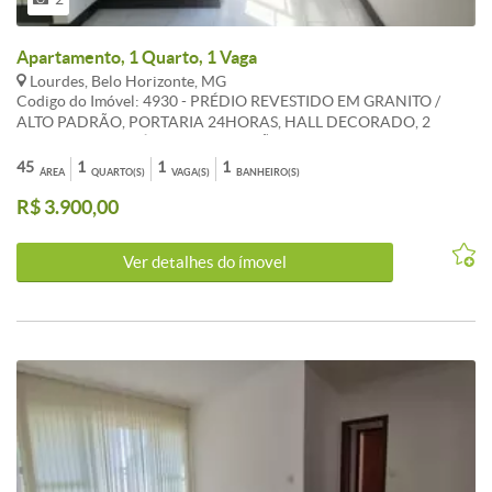
Apartamento, 1 Quarto, 1 Vaga
Lourdes, Belo Horizonte, MG
Codigo do Imóvel: 4930 - PRÉDIO REVESTIDO EM GRANITO /
ALTO PADRÃO, PORTARIA 24HORAS, HALL DECORADO, 2
ELEVADORES, PRÉDIO NOVO, SALÃO DE FESTAS, 1 VAGAS DE
GARAGEM. APARTAMENTO: 1 QUARTO, SALA P/2 AMBIENTES,
45
1
1
1
ÁREA
QUARTO(S)
VAGA(S)
BANHEIRO(S)
PISOCERÂMICA, 1 BANHO, COZINHA COM ARMÁRIOS E
R$ 3.900,00
FOGÃO, PISO BANCADA EM GRANITO,PEQUENA ÁREA DE
SERVIÇO.
Ver detalhes do ímovel