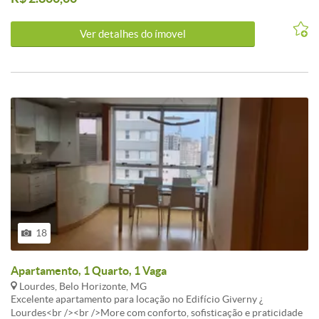
CORRIDA, VARANDA, 1QUARTO COM ARMÁRIOS PISO TÁBUA
CORRIDA, BANHO, BANCADA E PISO EM GRANITO /
Ver detalhes do ímovel
CERÂMICA, COZINHA COM ARMÁRIOS, BANCADA E PISO EM
GRANITO / CERÂMICA.
18
Apartamento, 1 Quarto, 1 Vaga
Lourdes, Belo Horizonte, MG
Excelente apartamento para locação no Edifício Giverny ¿
Lourdes<br /><br />More com conforto, sofisticação e praticidade