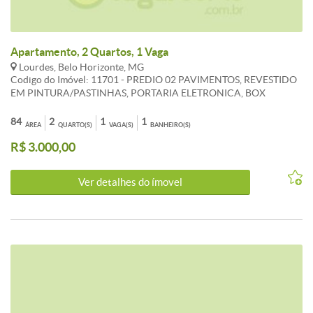
Apartamento, 2 Quartos, 1 Vaga
Lourdes, Belo Horizonte, MG
Codigo do Imóvel: 11701 - PREDIO 02 PAVIMENTOS, REVESTIDO
EM PINTURA/PASTINHAS, PORTARIA ELETRONICA, BOX
DESPEJO, 1 VGA PRESA. EXCELENTE APTO DE AREA PRIVATIVA,
SEMI MOBILIADO, SENDO 02 QUARTOS C/ARMÁRIOS, PISO
84
2
1
1
ÁREA
QUARTO(S)
VAGA(S)
BANHEIRO(S)
TACO, SALA P/2AMBIENTES, PISO TACO, 1 BANHO SOCIAL. OBS:
R$ 3.000,00
A POSSIBILIDADE DE TIRAR A MOBILIA..
Ver detalhes do ímovel