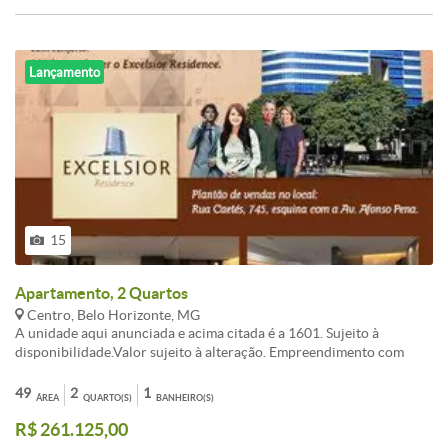
Lançamento
15
Apartamento, 2 Quartos
Centro, Belo Horizonte, MG
A unidade aqui anunciada e acima citada é a 1601. Sujeito à
disponibilidade.Valor sujeito à alteração. Empreendimento com
aptos de tamanhos variando de 28 a 92 m²com valores e
posicionamentos diversos.Serão entregues com vãos livres, sem
49
2
1
ÁREA
QUARTO(S)
BANHEIRO(S)
divisões internas, exceto banheiro.Visite no local os apartamentos
R$ 261.125,00
decorados.