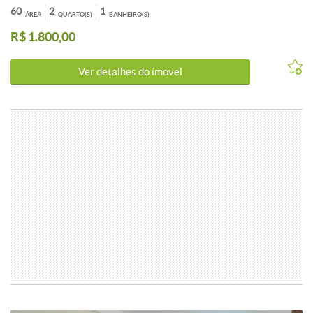
60
2
1
ÁREA
QUARTO(S)
BANHEIRO(S)
R$ 1.800,00
Ver detalhes do ímovel