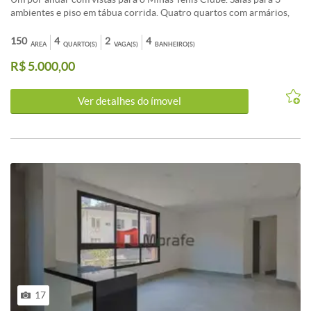
ambientes e piso em tábua corrida. Quatro quartos com armários,
um com suíte e banheira de hidromassagem. Banho social e lavabo
Cozinha com armários e área de serviço independente. Quarto e
150
4
2
4
ÁREA
QUARTO(S)
VAGA(S)
BANHEIRO(S)
banho de empregada. 2 vagas cobertas demarcadas e box de
R$ 5.000,00
despejo.
Ver detalhes do ímovel
17