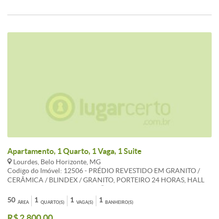
Apartamento, 1 Quarto, 1 Vaga, 1 Suite
Lourdes, Belo Horizonte, MG
Codigo do Imóvel: 12506 - PRÉDIO REVESTIDO EM GRANITO /
CERÂMICA / BLINDEX / GRANITO, PORTEIRO 24 HORAS, HALL
DECORADO, ELEVADOR, SALÃO DE FESTAS, PISCINA, QUADRA,
SAUNA, CHURRASQUEIRA, FITNESS, ÁREA LIVRE, JARDINS,
50
1
1
1
ÁREA
QUARTO(S)
VAGA(S)
BANHEIRO(S)
LAZER, 1 VAGA DE GARAGEM. APARTAMENTO COM OU SEM A
R$ 2.800,00
MOBÍLIA, COM 1 SALA PARA 2AMBIENTES PISO TÁBUA