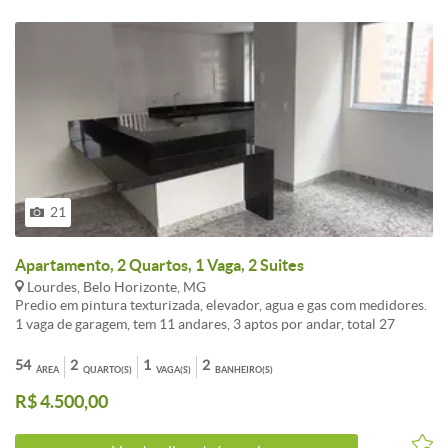
PODEM SOFRER ALTERAÇÕES. WHATSAPP: (31) 98386-5510.
21
Apartamento, 2 Quartos, 1 Vaga, 2 Suites
Lourdes, Belo Horizonte, MG
Predio em pintura texturizada, elevador, agua e gas com medidores.
1 vaga de garagem, tem 11 andares, 3 aptos por andar, total 27
aptos. Apartamento com sala espaçosa conjugada com cozinha em
ilha e area de serviço, piso granito e bancadas granito, lavabo, 2
54
2
1
2
ÁREA
QUARTO(S)
VAGA(S)
BANHEIRO(S)
quartos piso em laminado de madeira, 2 banheiros, sendo os 2
R$ 4.500,00
suites, pisos e bancadas granito, revestidos em ceramica.
Apartamento claro e arejado com vista panoramica. Locação com
garantia aptraves de seguro fiança locaticia ! Necessário análise