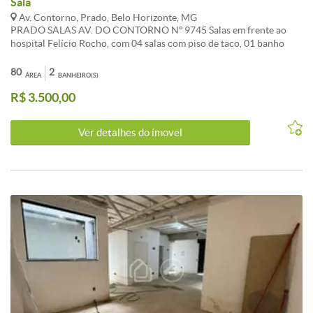
Sala
Av. Contorno, Prado, Belo Horizonte, MG
PRADO SALAS AV. DO CONTORNO Nº 9745 Salas em frente ao
hospital Felício Rocho, com 04 salas com piso de taco, 01 banho
com piso de porcelanato, copa, área de serviços com 01 banho.
Pintura boa. Área: 80,00m² ALUGUEL MENSAL: R$ 3.500,00 IPTU
80
2
ÁREA
BANHEIRO(S)
MENSAL: R$ 316,76 SEGURA CONTRA FOGO ANUAL: R$ PRAZO:
R$ 3.500,00
36 meses CHAVES: METRÓPOLE CÓD. 646
Ver detalhes do ímovel