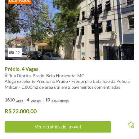
DESTAQUE
12
Prédio, 4 Vagas
Rua Diorita, Prado, Belo Horizonte, MG
Alugo excelente Prédio no Prado - Frente pro Batalhão da Policia
Militar - 1.800m2 de área útil em 2 pavimentos com entradas
independentes - Tinhamos 300 pessoas trabalhando no imóvel
tranquilamente - Antigo escritório do BERNOULLI - 3º pavimento e
1810
4
10
ÁREA
VAGA(S)
BANHEIRO(S)
um excelente refeitório com ótima área aberta - todo revisado e
R$ 22.000,00
atualizado de acordo com as normas da PBH e Corpo de Bombeiros
- AVCB Corpo de Bombeiros atualizado - Frente pra DUAS ruas Rua
Gordiano e Rua Diorita - Fica de frente ao Batalhão da Policia
Ver detalhes do ímovel
Militar e Quartel - muito bem dividido - Ar Condicionado Central -
Ótimos Vestiários - Muitos Banheiros - Imóvel todo atualizado -