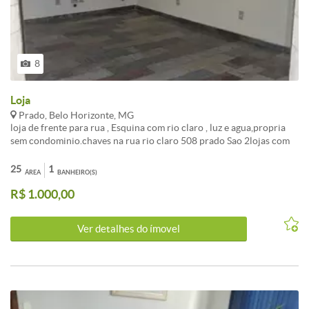
8
Loja
Prado, Belo Horizonte, MG
loja de frente para rua , Esquina com rio claro , luz e agua,propria
sem condominio.chaves na rua rio claro 508 prado Sao 2lojas com
banheiro uma 20 e outra 20m2 fone 31998127754 de frente para
rua valor do aluguel(100,00)
25
1
ÁREA
BANHEIRO(S)
R$ 1.000,00
Ver detalhes do ímovel