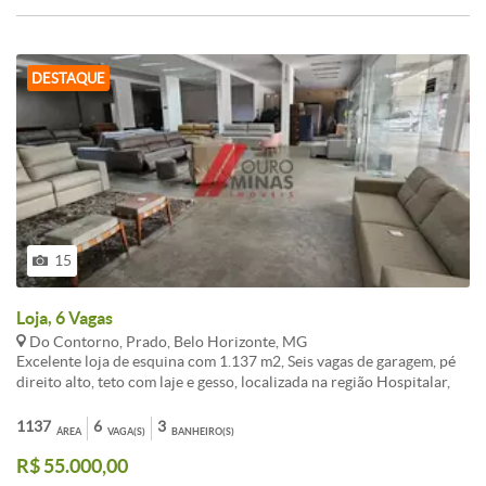
parte elétrica e Hidráulica toda nova - Salões e salas - Área externa
com refeitório - 3 caixas de escadas - Muito bem dividido - Garagem
para 4 carros grandes - Este imóvel aceita todo tipo de negócio com
ambientes para seu negócio.
DESTAQUE
15
Loja, 6 Vagas
Do Contorno, Prado, Belo Horizonte, MG
Excelente loja de esquina com 1.137 m2, Seis vagas de garagem, pé
direito alto, teto com laje e gesso, localizada na região Hospitalar,
próxima ao Hospital Felício Rocho, propícia para vários segmentos,
principalmente na área de Saúde. Oportunidade Rara - Valor de
1137
6
3
ÁREA
VAGA(S)
BANHEIRO(S)
locação mensal avaliado em 65.000,00 por 55.000,00. Conhecer e
R$ 55.000,00
Locar