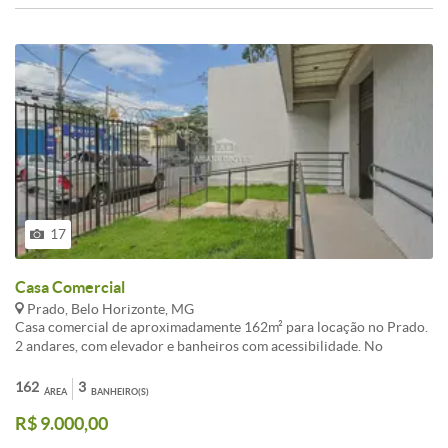
com ótima vista <br /><br />Obs, Excelente cobertura , ótimo local,
confiram...
17
Casa Comercial
Prado, Belo Horizonte, MG
Casa comercial de aproximadamente 162m² para locação no Prado.
2 andares, com elevador e banheiros com acessibilidade. No
primeiro pavimento, há um salão amplo, banheiro PCD, cômodo
externo coberto e jardins. Os pavimentos são integrados por escada
162
3
ÁREA
BANHEIRO(S)
e elevador. No segundo pavimento, há um salão amplo, banheiro
R$ 9.000,00
PCD e 03 varandas descobertas. Imóvel no contrapiso, ideal para a
adequação do seu negócio. Oportunidade estratégica para sua