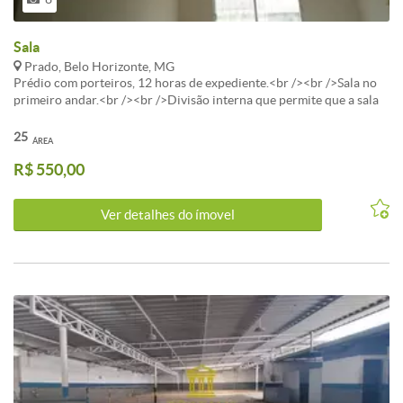
Sala
Prado, Belo Horizonte, MG
Prédio com porteiros, 12 horas de expediente.<br /><br />Sala no
primeiro andar.<br /><br />Divisão interna que permite que a sala
tenha entrada com espera e outras duas salas independentes.<br />
<br />Agendar visitas: (31) 3332-7792
25
ÁREA
R$ 550,00
Ver detalhes do ímovel