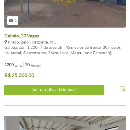
1
Galpão, 20 Vagas
Prado, Belo Horizonte, MG
Galpão, com 1.200 m² de área útil; 45 metros de frente; 30 metros
na lateral; 3 escritórios; 2 vestiários (Masculino e Feminino);
Capacidade para 20 veículos e caminhões leves;<br /><br
/>Excelente oportunidade para alugar de Galpão / Depósito /
1200
20
ÁREA
VAGA(S)
Armazém em Belo Horizonte, no bairro Prado, com preços e
R$ 25.000,00
condições especiais.<br /><br />O imóvel apresenta 20 vagas de
garagem e área total de 1.200m². Uma excelente escolha para quem
valoriza localização e qualidade de vida em Belo Horizonte.<br />
Ver detalhes do ímovel
<br />Agende uma visita para conhecer este Galpão / Depósito /
Armazém de perto!