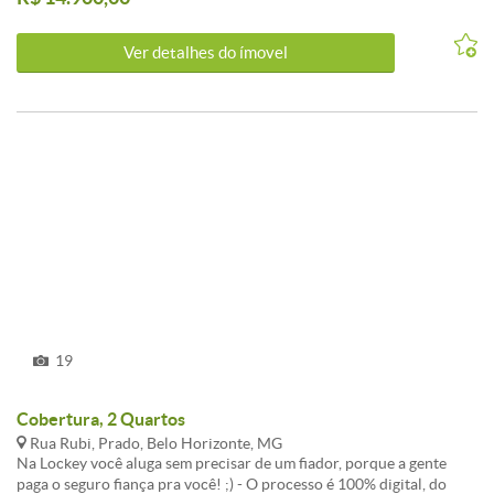
banheiro social com piso em granito. A cozinha é planejada, com
armários. Conta ainda com uma área anexa com entrada
Ver detalhes do ímovel
independente, composta por portão individual, duas áreas
descobertas, varanda, dois quartos com piso em taco e armários,
uma copa e um banheiro. Área total: 280,00m² ALUGUEL: R$
14.900,00 IPTU: R$ 551,03 SEGURO CONTRA FOGO: R$ PRAZO:
36 meses CÓD. 791 CHAVES: METRÓPOLE
19
Cobertura, 2 Quartos
Rua Rubi, Prado, Belo Horizonte, MG
Na Lockey você aluga sem precisar de um fiador, porque a gente
paga o seguro fiança pra você! ;) - O processo é 100% digital, do