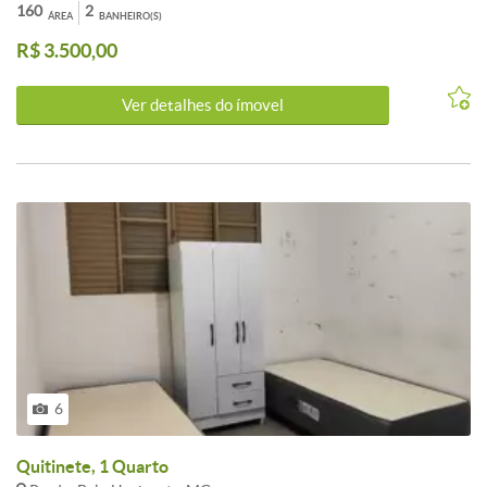
pequenos. . Localização entre as Avenidas do Contorno e Francisco
160
2
ÁREA
BANHEIRO(S)
Sá. (CASA COM NECESSIDADE DE REFORMA, ESTUDA-SE
R$ 3.500,00
CARENCIA).
Ver detalhes do ímovel
6
Quitinete, 1 Quarto