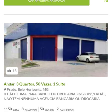
Ver detalhes do ímovel
13
Andar, 3 Quartos, 50 Vagas, 1 Suite
Prado, Belo Horizonte, MG
LOJÃO ÓTIMA PARA BANCO OU DROGARIA!<br /><br />ALIÁS,
NÃO TEM NENHUMA AGENCIA BANCÁRIA OU DROGARIA
NESTE PONTO DA AV AMAZONAS!<br /><br />PASSA-SE UMA
MULTIDÃO DE PESSOAS E VEÍCULOS NESTE PONTO!!<br /><br
1150
3
50
2
ÁREA
QUARTO(S)
VAGA(S)
BANHEIRO(S)