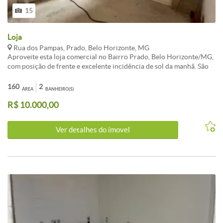
15
Loja
Rua dos Pampas, Prado, Belo Horizonte, MG
Aproveite esta loja comercial no Bairro Prado, Belo Horizonte/MG,
com posição de frente e excelente incidência de sol da manhã. São
160,00 m² de área interna (160m²), com área externa/serviço total de
300,00 m² e terreno de 300,00 m². O imóvel conta com 2 salas, 2
160
2
ÁREA
BANHEIRO(S)
banheiros e varandas (3), além de 1 elevador no prédio (andares: 2).
R$ 10.000,00
Acabamento contra piso, com infraestrutura para seu negócio:
cabeamento estruturado, água individual, cerca elétrica e jardim.
Condições de locação: aluguel de R$ 10.000,00/mês e IPTU mensal
Ver detalhes do ímovel
de R$ 130,00 (IPTU anual: R$ 0,00). Ponto de referência: 2.