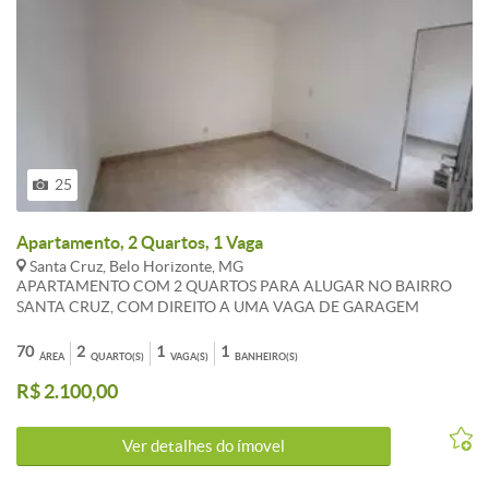
25
Apartamento, 2 Quartos, 1 Vaga
Santa Cruz, Belo Horizonte, MG
APARTAMENTO COM 2 QUARTOS PARA ALUGAR NO BAIRRO
SANTA CRUZ, COM DIREITO A UMA VAGA DE GARAGEM
COBERTA, CASA TODA NOVINHA, COM PORTAS EXTERNAS EM
ALUMINÍO, JANELAS EM ALUMINIO, PORTAS INTERNAS NOVAS,
70
2
1
1
ÁREA
QUARTO(S)
VAGA(S)
BANHEIRO(S)
COM 2 QUARTOS COM PISO EM PORCELANATO, TETO
R$ 2.100,00
REBAIXADO, ILUMINAÇÃO EMBUTIDA, SALA COM PISO EM
PORCELANTO, TETO REBAIXADO COM ILUMINAÇÃO
EMBUTIDA, COZINHA PIA INOX, BANHEIRO TODO REVESTIDO
Ver detalhes do ímovel
EM PORCELANATO, ÁREA DE SERVIÇO COBERTA, COM
TANQUE 2 BOJOS, PADRÃO COPASA E CEMIG INDIVIDUAIS,