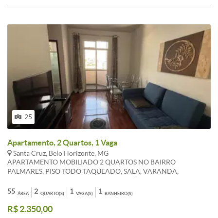
ÓTIMA LOCALIZAÇÃO NO BAIRRO, PRÓXIMO AO COMERCIO E
PONTO DE ÔNIBUS. LIGUE OU ENVIE WHATSAPP [TELEFONE
REMOVIDO]
25
Apartamento, 2 Quartos, 1 Vaga
Santa Cruz, Belo Horizonte, MG
APARTAMENTO MOBILIADO 2 QUARTOS NO BAIRRO
PALMARES, PISO TODO TAQUEADO, SALA, VARANDA,
COZINHA E BANHEIRO REVESTIDOS ATÉ O TETO, GAS
CANALIZADO, 1 VAGA DE GARAGEM, PORTEIRO FISICO.
55
2
1
1
ÁREA
QUARTO(S)
VAGA(S)
BANHEIRO(S)
PRÓXIMO A TODO O COMERCIO, FÁCIL ACESSO AO MINAS
R$ 2.350,00
SHOPPING. LIGUE OU ENVIE WHATSAPP E A AGENDE UMA
VISITA ACOMPANHADA [TELEFONE REMOVIDO].