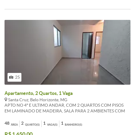
AVISO. ENTRE EM CONTATO E SOLICITE ATUALIZAÇÃO, VEJA AS
GARANTIAS LOCATÍCIAS E AGENDE UMA VISITA
ACOMPANHADA, NO SETOR DE LOCAÇÃO. COMERCIAL -
[TELEFONE REMOVIDO]. WHATSAPP - [TELEFONE REMOVIDO].
EMAIL - [E-MAIL REMOVIDO]
25
Apartamento, 2 Quartos, 1 Vaga
Santa Cruz, Belo Horizonte, MG
APTO NO 4º E ULTIMO ANDAR, COM 2 QUARTOS COM PISOS
EM LAMINADO DE MADEIRA, SALA PARA 2 AMBIENTES COM
LAMINADO DE MADEIRA, PAREDE COM TEXTURA, BANHEIRO
SOCIAL REVESTIDO, COM BOX ACRÍLICO, ESPELHO, COZINHA
48
2
1
1
ÁREA
QUARTO(S)
VAGA(S)
BANHEIRO(S)
REVESTIDA, COM FECHAMENTO SOB BANCADA EM GRANITO,
R$ 1.650,00
ÁREA DE SERVIÇO SEPARADA. PRÉDIO REVESTIDO EM