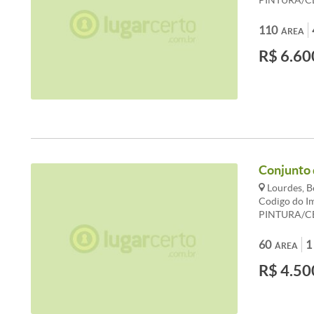
PINTURA/C
HALL DECO
C/110M , 
110
ÁREA
VIDRO C/3 
R$ 6.60
Conjunto 
Lourdes, B
Codigo do I
PINTURA/C
HALL DECO
CONJUNTO 
60
1
ÁREA
LAQUEADOS
R$ 4.50
BANHOS, PI