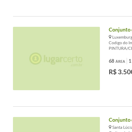
Conjunto 
Luxemburgo
Codigo do I
PINTURA/C
ELEVADOR,
UNIFICADA
68
1
ÁREA
PORCELANAT
R$ 3.50
Conjunto 
Santa Lúci