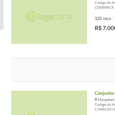
Codigo do I
CERÂMICA,
450,00. CO
PISO LAMIN
125
ÁREA
ESCRITÓRIO
R$ 7.00
PODEM SER
SALA R$ 12
Conjunto d
Mangabeira
Codigo do 
C/44M DE 
PISO/BANC