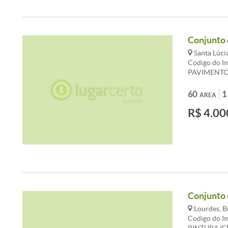
Conjunto 
Santa Lúci
Codigo do 
PAVIMENTO
LOCALIZAÇ
57M , COPA
60
1
ÁREA
R$ 4.00
Conjunto 
Lourdes, B
Codigo do I