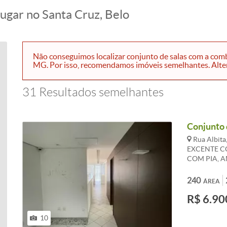
lugar no Santa Cruz, Belo
Não conseguimos localizar conjunto de salas com a combi
MG. Por isso, recomendamos imóveis semelhantes. Altere 
31 Resultados semelhantes
Conjunto 
Rua Albita
EXCENTE C
COM PIA, 
INSTALADO
LOCALIZAÇ
240
ÁREA
PORTARIA 2
R$ 6.90
10