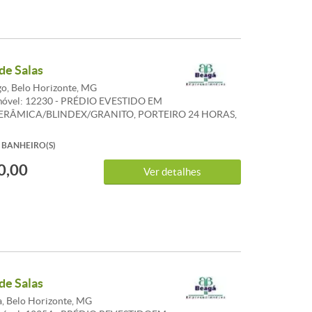
de Salas
, Belo Horizonte, MG
móvel: 12230 - PRÉDIO EVESTIDO EM
ERÂMICA/BLINDEX/GRANITO, PORTEIRO 24 HORAS,
 HALL DECORADO. CONJUNTO DE SALAS
S C/RECEPÇÃO, 2 AR CONDICIONADO, PISO
BANHEIRO(S)
O /67 M , 2 BHS, COPA. OBS:ALUGA OU VENDE
0,00
Ver detalhes
de Salas
a, Belo Horizonte, MG