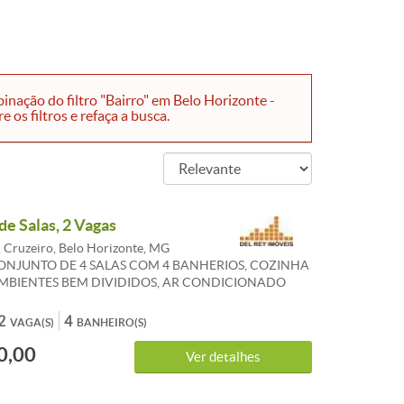
nação do filtro "Bairro" em Belo Horizonte -
os filtros e refaça a busca.
de Salas, 2 Vagas
, Cruzeiro, Belo Horizonte, MG
ONJUNTO DE 4 SALAS COM 4 BANHERIOS, COZINHA
AMBIENTES BEM DIVIDIDOS, AR CONDICIONADO
, CABEAMENTO DE REDE, OTIMO ACABAMENTO,
ÃO PRIVILEGIADA, PREDIO GRANDE COM
2
4
VAGA(S)
BANHEIRO(S)
4 HS, AREA VERDE, PRONTO PARA LOCAÇÃO.
0,00
Ver detalhes