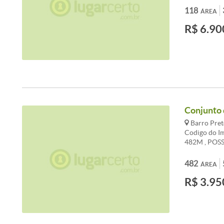
GARAGEM R
118
ÁREA
EMPREENDIM
R$ 6.90
ROOM, ETC.
Conjunto 
Barro Pret
Codigo do 
482M , POS
RETIRADAS
PORTÃO EL
482
ÁREA
R$ 3.95