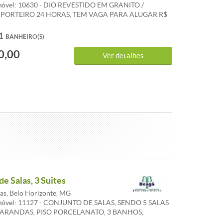
móvel: 10630 - DIO REVESTIDO EM GRANITO /
 PORTEIRO 24 HORAS, TEM VAGA PARA ALUGAR R$
NJUNTO DE SALAS SENDO 5 SALAS C/25M CADA,
ADO, 3 SALAS AMPLAS, SALA DE ESPERA, 2
1
BANHEIRO(S)
S(1 GRANDE 1 MENOR) 1 COPA, 4 BANHEIROS. OBS:
0,00
 ALUGADAS SEPARADAMENTE, VALOR DE CADA
Ver detalhes
00,00
e Salas, 3 Suites
s, Belo Horizonte, MG
Imóvel: 11127 - CONJUNTO DE SALAS, SENDO 5 SALAS
VARANDAS, PISO PORCELANATO, 3 BANHOS,
ADA PORCELANATO, 2 VARANDAS, VAGAS DE