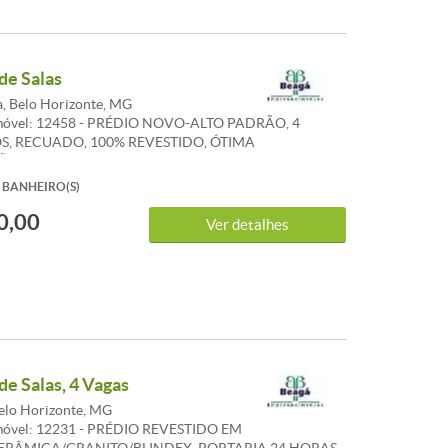
de Salas
a, Belo Horizonte, MG
Imóvel: 12458 - PRÉDIO NOVO-ALTO PADRÃO, 4
S, RECUADO, 100% REVESTIDO, ÓTIMA
ÃO, ELEVADOR, VAGA DE GARAGEM A PARTE. SALA
, BANHEIRO. * GARAGEM 250,00 A PARTE
BANHEIRO(S)
0,00
Ver detalhes
de Salas, 4 Vagas
elo Horizonte, MG
móvel: 12231 - PRÉDIO REVESTIDO EM