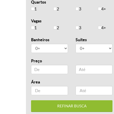
Quartos
1
2
3
4+
Vagas
1
2
3
4+
Banheiros
Suítes
Preço
Área