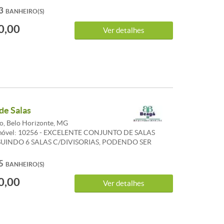
OTATIVAS NA FRENTE DO
3
BANHEIRO(S)
ENTO.IDEAL P/CLINICAS, ESCRITORIOS, SHOW
0,00
Ver detalhes
de Salas
o, Belo Horizonte, MG
Imóvel: 10256 - EXCELENTE CONJUNTO DE SALAS
SUINDO 6 SALAS C/DIVISORIAS, PODENDO SER
 DE ACORDO COM A DEMANDA, 5 BANHEIROS E
ETRÔNICO.
5
BANHEIRO(S)
0,00
Ver detalhes