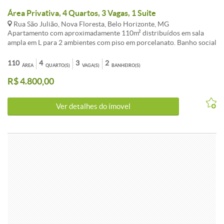
Área Privativa, 4 Quartos, 3 Vagas, 1 Suite
Rua São Julião, Nova Floresta, Belo Horizonte, MG
Apartamento com aproximadamente 110m² distribuídos em sala
ampla em L para 2 ambientes com piso em porcelanato. Banho social
com armário e box, 4 quartos com armários sendo 1 suíte com
hidromassagem, piso em laminado de madeira. Cozinha com
110
4
3
2
ÁREA
QUARTO(S)
VAGA(S)
BANHEIRO(S)
armários, bancada e piso de granito, área de serviço, quarto e banho
R$ 4.800,00
de serviço. Área privativa semi coberta. Imóvel poderá ser alugado
mobiliado no valor de R$ 5.500,00 o Aluguel. Prédio revestido em
pastilhas de cerâmica, 12 pavimentos sendo 2 apartamentos por
Ver detalhes do ímovel
andar, elevador, interfone, portão eletrônico, cerca elétrica, salão
de festas e 3 vagas de garagem. Valores poderão sofrer alterações
sem aviso prévio.