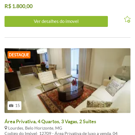
VAGA(ESTACIONAMENTO C/DESCONTO PARA MORADORES
R$ 1.800,00
DO PRÉDIO(OLHAR C/FERNANDO DIRETO NO
ESTACIONAMENTO. APARTAMENTO: 01 QUARTO COM
ARMÁRIOS, SUITE, SALA CONJUGADA COM A
Ver detalhes do ímovel
COZINHA,PEQUENA AREA EXTERNA. OBS: PRÉDIO POSSUI
VAGAS PARA LOCAÇÃO C/DESCONTO P/MORADORES DO
PRÉDIO.
DESTAQUE
15
Área Privativa, 4 Quartos, 3 Vagas, 2 Suites
Lourdes, Belo Horizonte, MG
Codigo do Imóvel: 12709 - Área Privativa de luxo a venda, 04