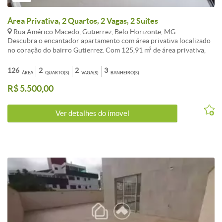
Área Privativa, 2 Quartos, 2 Vagas, 2 Suites
Rua Américo Macedo, Gutierrez, Belo Horizonte, MG
Descubra o encantador apartamento com área privativa localizado
no coração do bairro Gutierrez. Com 125,91 m² de área privativa,
este imóvel é ideal para quem busca conforto e praticidade. O
apartamento conta com 2 suítes, 2 banheiros e um lavabo, perfeito
126
2
2
3
ÁREA
QUARTO(S)
VAGA(S)
BANHEIRO(S)
para acomodar sua família. O prédio possui uma infraestrutura
R$ 5.500,00
moderna com pré disposição para ar condicionado nos quartos e
sala, aquecedor à gás, gás e água individualizados, gás central e
pilotis. Além disso, a localização privilegiada oferece fácil acesso a
Ver detalhes do ímovel
uma variedade de serviços e comodidades na região. Entre em
contato para mais informações! Será entregue com armário no
quarto, cozinha e banheiros.