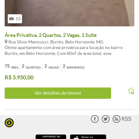
13
Área Privativa, 2 Quartos, 2 Vagas, 1 Suite
Rua Sílvio Menicucci, Buritis, Belo Horizonte, MG
Ótimo apartamento com área privativa para locação no bairro
Buritis, em Belo Horizonte. Com 80m² de área total, esse
apartamento conta com 2 quartos, sendo 1 suíte, e 2 banheiros
sociais. Possui uma ampla sala, e duas vagas de garagem paralelas
75
2
2
2
ÁREA
QUARTO(S)
VAGA(S)
BANHEIRO(S)
cobertas. Além disso, o condomínio oferece diversas opções de
R$ 3.950,00
lazer, como espaço gourmet, sala de fitness, salão de festas, salão de
jogos e sauna. O imóvel está localizado na Rua Sílvio Menicucci,
próximo a comércios, escolas e facilidade de transporte. Aproveite
Ver detalhes do ímovel
essa oportunidade e agende já a sua visita!