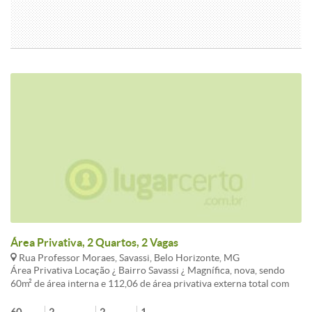
Área Privativa, 2 Quartos, 2 Vagas
Rua Professor Moraes, Savassi, Belo Horizonte, MG
Área Privativa Locação ¿ Bairro Savassi ¿ Magnífica, nova, sendo
60m² de área interna e 112,06 de área privativa externa total com
02 quartos com armários, sala conjugada com a cozinha; esta
planejada com armários novos, led embutidos e iluminação,