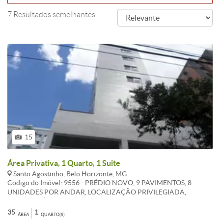
7 Resultados semelhantes
15
Área Privativa, 1 Quarto, 1 Suite
Santo Agostinho, Belo Horizonte, MG
Codigo do Imóvel: 9556 - PRÉDIO NOVO, 9 PAVIMENTOS, 8
UNIDADES POR ANDAR, LOCALIZAÇÃO PRIVILEGIADA,
PROXIMO Á AREA HOSPITALAR, PORTARIA DE 08:00 ÁS 18:00,
ELEVADOR, GÁS E ÁGUA INDIVIDUALIZADA,SEM
35
1
ÁREA
QUARTO(S)