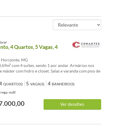
orar
to, 4 Quartos, 5 Vagas, 4
o Horizonte, MG
,69m² com 4 suítes, sendo 1 por andar. Armários nos
te máster com hidro e closet. Salas e varanda com piso de
re revestida com granito. 5 vagas de garagem.
odificados. Lazer. Informações complementares:
4
5
4
QUARTO(S)
VAGA(S)
BANHEIRO(S)
central solar/gás. Lazer com piscina aquecida, fitness,
rega: null/
 e salão de festas. Informações sobre o local do
to: Localização privilegiada, próximo a praça Milton
7.000,00
Ver detalhes
Carolina Figueiredo, esquina com Rua Palmira.