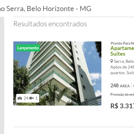
no Serra, Belo Horizonte - MG
Resultados encontrados
Pronto Para M
Apartamen
Lançamento
Suites
Serra, Bel
Aptos de 248
quartos. Suí
mármore. Tor
Elevadores c
248
ÁREA
Aquecimento 
Previsão de ent
grill gourmet
24
1
empreendimen
R$ 3.31
Campos. Rua 