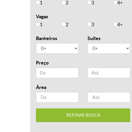
1
2
3
4+
Vagas
1
2
3
4+
Banheiros
Suítes
Preço
Área