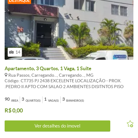
DESTAQUE
14
Apartamento, 3 Quartos, 1 Vaga, 1 Suite
Rua Passos, Carregando..., Carregando..., MG
Código: CT735 PJ 2438 EXCELENTE LOCALIZAÇÃO - PROX.
.PEDRO II APTO COM SALAO 2 AMBIENTES DISITNTOS PISO
T.CORRIDA, VARANDA, 03 AMPLOS QUARTOS PISO T.CORRIDA,
TODOS COM ARMARIOS , BANHO SOCIAL SUITE COM BOX
90
3
1
3
ÁREA
QUARTO(S)
VAGA(S)
BANHEIRO(S)
BLINDEX E ARMÁRIOS, AMPLA COZINHA COM ARMARIOS,
R$ 0,00
AMPLA AREA DE SERVIÇO DCE. BANCADAS EM GRANITO. ,
CARACTERISTICAS:Cozinha com armários - 3Quartos com
armários - 2 Banheiros com armários - 2 Banhos com blindex -
Ver detalhes do ímovel
D.C.E. - Interfone - Sol da manhã - Esquadrias alumínio - Banho
empregada - Jardins - Hall Social Decorado 3488-7800 99141-9936