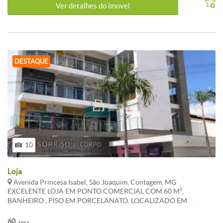
Ver detalhes do ímovel
DESTAQUE
10
Loja
Avenida Princesa Isabel, São Joaquim, Contagem, MG
EXCELENTE LOJA EM PONTO COMERCIAL COM 60 M²,
BANHEIRO , PISO EM PORCELANATO, LOCALIZADO EM
AVENIDA MOVIMENTADA E COMERCIAL DO BAIRRO, PRÉDIO
TOTALMENTE COMERCIAL, ESTACIONAMENTO PRIVADO PARA
60