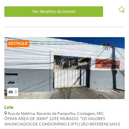
ALTERAÇÕES. WHATSAPP 31 983 867 630
Ver detalhes do ímovel
DESTAQUE
3
Lote
Rua da Neblina, Recanto da Pampulha, Contagem, MG
ÓTIMA ÁREA DE 300M² ,LOTE MURADO. *OS VALORES
ANUNCIADOS DE CONDOMÍNIO E IPTU SÃO REFERENCIAIS E