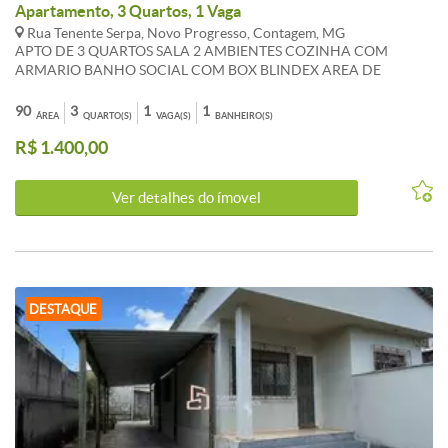
Apartamento, 3 Quartos, 1 Vaga
Rua Tenente Serpa, Novo Progresso, Contagem, MG
APTO DE 3 QUARTOS SALA 2 AMBIENTES COZINHA COM
ARMARIO BANHO SOCIAL COM BOX BLINDEX AREA DE
SERVICO1 VAGA DE ESTACIONAMENTO AQUECEDOR SOLAR
PORTÃO ELETRONICO PISO DE CERAMICA CERCA ELETRICA
90
3
1
1
ÁREA
QUARTO(S)
VAGA(S)
BANHEIRO(S)
PORTAO COM ALARME.OS VALORES ANUNCIADOS DE
R$ 1.400,00
CONDOMÍNIO E IPTU SÃO REFERENCIAIS E PODEM SOFRER
ALTERACÕES.WHATSAPP 31 983 867 630
Ver detalhes do ímovel
DESTAQUE