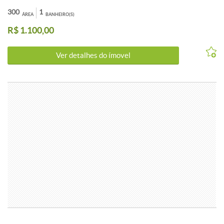
PODEM SOFRER ALTERAÇÕES. WHATSAPP 31 983 867 630
300
1
ÁREA
BANHEIRO(S)
R$ 1.100,00
Ver detalhes do ímovel