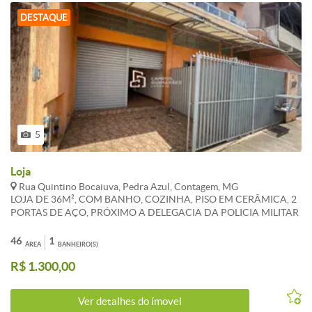
DESTAQUE
5
Loja
Rua Quintino Bocaiuva, Pedra Azul, Contagem, MG
LOJA DE 36M², COM BANHO, COZINHA, PISO EM CERÂMICA, 2
PORTAS DE AÇO, PRÓXIMO A DELEGACIA DA POLICIA MILITAR
E A PRAÇA NOSSA SENHORA DE FATIMA. ****OS VALORES
ANUNCIADOS DE CONDOMÍNIO E IPTU SÃO REFERENCIAIS E
46
1
ÁREA
BANHEIRO(S)
PODEM SOFRER ALTERAÇÕES. WHATSAPP 31 9 8386-7630
R$ 1.300,00
Ver detalhes do ímovel