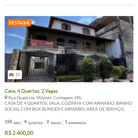
DESTAQUE
15
Casa, 4 Quartos, 2 Vagas
Rua Quatorze, Milanez, Contagem, MG
CASA DE 4 QUARTOS, SALA, COZINHA COM ARMÁRIO, BANHO
SOCIAL COM BOX BLINDEX E ARMÁRIO, AREA DE SERVIÇO,
VARANDA, 2 VAGAS 1 COBERTA, ENTRADA COLETIVA, 2°
PAVIMENTO. *CONDOMÍNIO E IPTU SÃO REFERENCIAIS E
150
4
2
1
ÁREA
QUARTO(S)
VAGA(S)
BANHEIRO(S)
PODEM SOFRER ALTERAÇÕES. WHATSAPP 31 983 867 630
R$ 2.400,00