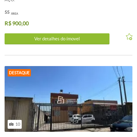
55
ÁREA
R$ 900,00
Ver detalhes do ímovel
DESTAQUE
10