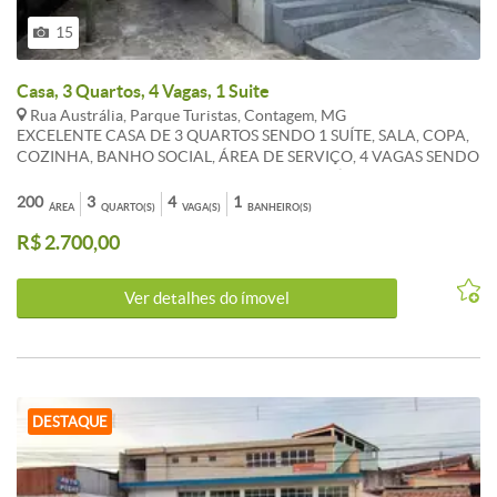
15
Casa, 3 Quartos, 4 Vagas, 1 Suite
Rua Austrália, Parque Turistas, Contagem, MG
EXCELENTE CASA DE 3 QUARTOS SENDO 1 SUÍTE, SALA, COPA,
COZINHA, BANHO SOCIAL, ÁREA DE SERVIÇO, 4 VAGAS SENDO
3 COBERTAS, INDEPENDENTE, PISO EM CERÂMICA. *OS
VALORES ANUNCIADOS DE CONDOMÍNIO E IPTU SÃO
200
3
4
1
ÁREA
QUARTO(S)
VAGA(S)
BANHEIRO(S)
REFERENCIAIS E PODEM SOFRER ALTERACÕES.WHATSAPP 31
R$ 2.700,00
983 867 630
Ver detalhes do ímovel
DESTAQUE