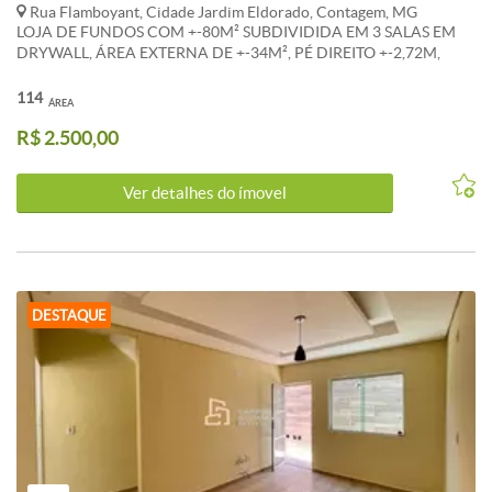
Rua Flamboyant, Cidade Jardim Eldorado, Contagem, MG
LOJA DE FUNDOS COM +-80M² SUBDIVIDIDA EM 3 SALAS EM
DRYWALL, ÁREA EXTERNA DE +-34M², PÉ DIREITO +-2,72M,
COZINHA AZULEJADA COM PIA INOX, 1 BANHEIRO
AZULEJADO, 2 BANHEIROS NO CORREDOR SENDO 1
114
ÁREA
ACESSÍVEL, PISO GRANITO, 1° ANDAR, LUZ INDIVIDUAL. *OS
R$ 2.500,00
VALORES ANUNCIADOS DE IPTU E CONDOMÍNIO SÃO
REFERENCIAIS E PODEM SOFRER ALTERAÇÕES. WHATSAPP:
(31) 983 868 716
Ver detalhes do ímovel
DESTAQUE