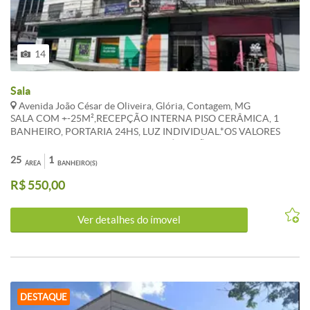
14
Sala
Avenida João César de Oliveira, Glória, Contagem, MG
SALA COM +-25M²,RECEPÇÃO INTERNA PISO CERÂMICA, 1
BANHEIRO, PORTARIA 24HS, LUZ INDIVIDUAL.*OS VALORES
ANUNCIADOS DE IPTU E CONDOMÍNIO SÃO REFERENCIAIS E
PODEM SOFRER ALTERAÇÕES. WHATSAPP: (31) 98386-8716.
25
1
ÁREA
BANHEIRO(S)
R$ 550,00
Ver detalhes do ímovel
DESTAQUE