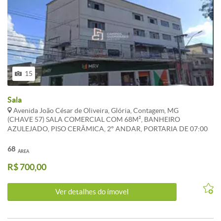
15
Sala
Avenida João César de Oliveira, Glória, Contagem, MG
(CHAVE 57) SALA COMERCIAL COM 68M², BANHEIRO
AZULEJADO, PISO CERÂMICA, 2° ANDAR, PORTARIA DE 07:00
AS 18:00, LUZ INDIVIDUAL. *OS VALORES ANUNCIADOS DE
IPTU E CONDOMÍNIO SÃO REFERENCIAIS E PODEM SOFRER
68
ÁREA
ALTERAÇÕES. WHATSAPP: (31) 98386-8716.
R$ 700,00
Ver detalhes do ímovel