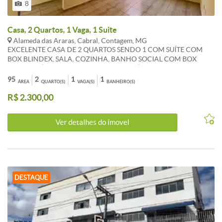
8
Casa, 2 Quartos, 1 Vaga, 1 Suite
Alameda das Araras, Cabral, Contagem, MG
EXCELENTE CASA DE 2 QUARTOS SENDO 1 COM SUÍTE COM
BOX BLINDEX, SALA, COZINHA, BANHO SOCIAL COM BOX
BLINDEX, ÁREA DE SERVIÇO COBERTA, ÁREA PRIVATIVA, 1
VAGA DE GARAGEM, ÚLTIMA CASA DO CORREDOR. PRÓXIMO
95
2
1
1
ÁREA
QUARTO(S)
VAGA(S)
BANHEIRO(S)
AO CEFET NA ILHA DO CABRAL *OS VALORES ANUNCIADOS DE
R$ 2.300,00
CONDOMÍNIO E IPTU SÃO REFERENCIAIS E PODEM SOFRER
ALTERAÇÕES. WHATSAPP 31 98386-7630.
Ver detalhes do ímovel
DESTAQUE