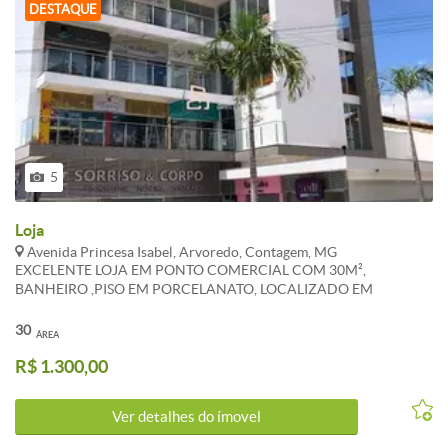
DESTAQUE
5
Loja
Avenida Princesa Isabel, Arvoredo, Contagem, MG
EXCELENTE LOJA EM PONTO COMERCIAL COM 30M²,
BANHEIRO ,PISO EM PORCELANATO, LOCALIZADO EM
AVENIDA MOVIMENTADA E COMERCIAL DO BAIRRO, 1°
LOCAÇÃO, PRÉDIO TOTALMENTE COMERCIAL,
30
ÁREA
ESTACIONAMENTO PRIVADO PARA CLIENTES, ELEVADOR,
R$ 1.300,00
PREDISPOSIÇÃO PARA AR CONDICIONADO, AMBIENTES COM
ILUMINAÇÃO NATURAL, COMODIDADE E FACIL ACESSO AS
PRINCIPAIS VIAS DE CONTAGEM E BELO HORIZONTE.
Ver detalhes do ímovel
*CONDOMÍNIO E IPTU SÃO REFERENCIAIS E PODEM SOFRER
ALTERAÇÕES. WHATSAPP 31 983 867 630