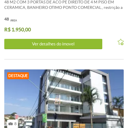
48 M2 COM 3 PORTAS DE ACO PE DIREITO DE 4 M PISO EM
CERAMICA, BANHEIRO OTIMO PONTO COMERCIAL., restrição a
bar, açougue e sacolão. ****OS VALORES ANUNCIADOS DE
CONDOMÍNIO E IPTU SÃO REFERENCIAIS E PODEM SOFRER
48
ÁREA
ALTERAÇÕES.WHATSAPP 31 9 8386-7630
R$ 1.950,00
Ver detalhes do ímovel
DESTAQUE
8