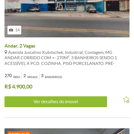
14
Andar, 2 Vagas
Avenida Juscelino Kubitschek, Industrial, Contagem, MG
ANDAR CORRIDO COM +- 270M², 3 BANHEIROS SENDO 1
ACESSÍVEL A PCD, COZINHA, PISO PORCELANATO, PRÉ-
DISPOSIÇÃO PARA INSTALAÇÃO DE ELEVADOR, ÁGUA E LUZ
INDIVIDUAIS. *OS VALORES ANUNCIADOS DE IPTU E
270
2
3
ÁREA
VAGA(S)
BANHEIRO(S)
CONDOMÍNIO SÃO REFERENCIAIS E PODEM SOFRER
R$ 4.900,00
ALTERAÇÕES. WHATSAPP: (31) 98386-8716.
Ver detalhes do ímovel