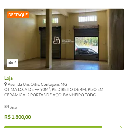
DESTAQUE
5
Loja
Avenida Um, Oitis, Contagem, MG
ÓTIMA LOJA DE +/- 90M², PE DIREITO DE 4M, PISO EM
CERÂMICA, 2 PORTAS DE AÇO, BANHEIRO TODO
REVESTIDO.*CONDOMÍNIO E IPTU SÃO REFERENCIAIS E
PODEM SOFRER ALTERAÇÕES. WHATSAPP 31 983 867 630
84
ÁREA
R$ 1.800,00