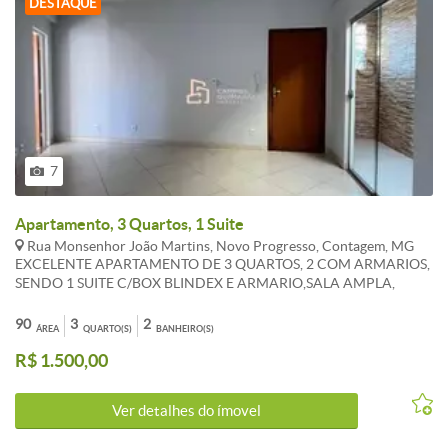
DESTAQUE
7
Apartamento, 3 Quartos, 1 Suite
Rua Monsenhor João Martins, Novo Progresso, Contagem, MG
EXCELENTE APARTAMENTO DE 3 QUARTOS, 2 COM ARMARIOS,
SENDO 1 SUITE C/BOX BLINDEX E ARMARIO,SALA AMPLA,
BANHEIRO SOCIAL COM BOX BLINDEX E ARMARIO, COZINHA
TODA REVESTIDA COM ARMARIO, AREA DE SERVIÇO, SEM
90
3
2
ÁREA
QUARTO(S)
BANHEIRO(S)
VAGA DE GARAGEM.***OS VALORES ANUNCIADOS DE
R$ 1.500,00
CONDOMÍNIO E IPTU SÃO REFERENCIAIS E PODEM SOFRER
ALTERAÇÕES WHATSAPP 31 983 867 630.
Ver detalhes do ímovel