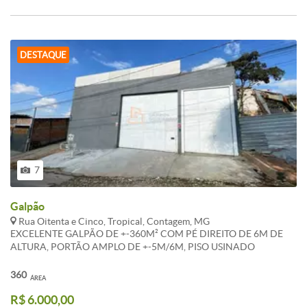
DESTAQUE
7
Galpão
Rua Oitenta e Cinco, Tropical, Contagem, MG
EXCELENTE GALPÃO DE +-360M² COM PÉ DIREITO DE 6M DE
ALTURA, PORTÃO AMPLO DE +-5M/6M, PISO USINADO
RESISTENTE. COPA E 2 BANHEIROS SENDO 1 FEMININO E 1
MASCULINO, PORTÃO ELETRONICO. RECUO FRONTAL COM
360
ÁREA
VAGA PARA CLIENTE. * OS VALORES ANUNCIADOS DE
R$ 6.000,00
CONDOMÍNIO E IPTU SÃO REFERENCIAIS E PODEM SOFRER