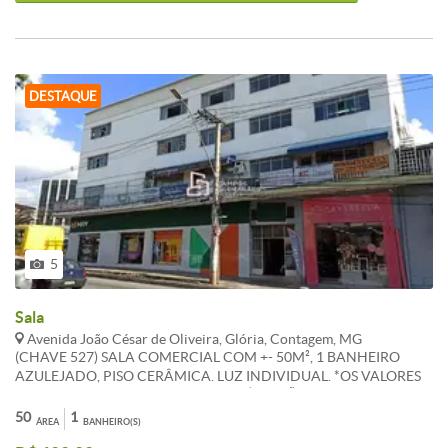
DESTAQUE
5
Sala
Avenida João César de Oliveira, Glória, Contagem, MG
(CHAVE 527) SALA COMERCIAL COM +- 50M², 1 BANHEIRO
AZULEJADO, PISO CERÂMICA. LUZ INDIVIDUAL. *OS VALORES
ANUNCIADOS DE IPTU E CONDOMÍNIO SÃO REFERENCIAIS E
PODEM SOFRER ALTERAÇÕES. WHATSAPP: (31) 983 868 716
50
1
ÁREA
BANHEIRO(S)