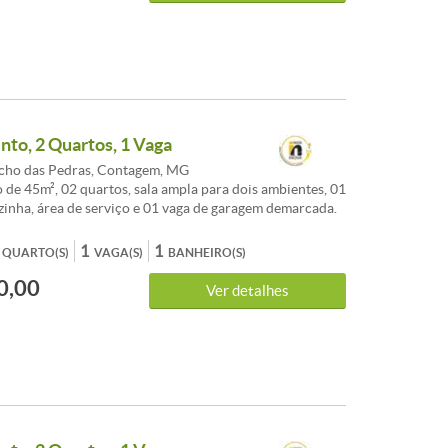
COMÉRCIOS E LINHA DE ÔNIBUS. *valores de
 IPTU sujeito a alterações. Atualização: 07/08/2020
CAS:Área de lazer - Piscina - Salão de festas - Salão
rteiro físico - Interfone - Play Ground - Churrasqueira -
 - Jardins
to, 2 Quartos, 1 Vaga
cho das Pedras, Contagem, MG
de 45m², 02 quartos, sala ampla para dois ambientes, 01
zinha, área de serviço e 01 vaga de garagem demarcada.
<br />Localizado na Rua libra, Bairro Jardim Riacho das
ntagem/MG.<br /><br />Ótima localização, próximo a
1
1
QUARTO(S)
VAGA(S)
BANHEIRO(S)
s, drogarias, laboratórios, escolas tanto particular
0,00
as, pontos de ônibus. <br /><br />OBS: CONDOMINIO
Ver detalhes
ua + gás canalizado/ cobrados de acordo com seu
/><br />Para mais informações entre em contato!!!!