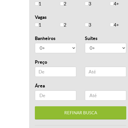
1
2
3
4+
Vagas
1
2
3
4+
Banheiros
Suítes
Preço
Área