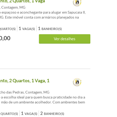
to, 2 Quartos, 1 Vaga
I, Contagem, MG
espaçoso e aconchegante para alugar em Sapucaia II,
. Este imóvel conta com armários planejados na
s quartos, proporcionando praticidade e organização
dores. Além disso, possui uma excelente localização,
1
1
QUARTO(S)
VAGA(S)
BANHEIRO(S)
mércios, escolas e vias de acesso. Não perca a
0,00
 de morar em um lugar confortável e bem estruturado.
Ver detalhes
isita e se encante com este imóvel!<br /><br
INCLUSO CONDOMINIO) R$1.700,00<br /><br />
to, 2 Quartos, 1 Vaga, 1
cho das Pedras, Contagem, MG
é a escolha ideal para quem busca praticidade no dia a
ir mão de um ambiente acolhedor. Com ambientes bem
 e excelente iluminação natural.<br /><br />Destaques
r /><br />Ambientes Integrados: Sala de estar e jantar
1
2
QUARTO(S)
VAGA(S)
BANHEIRO(S)