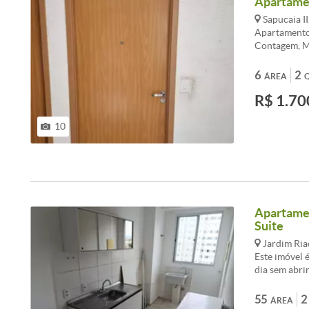
Apartamen
Sapucaia I
Apartamento 
Contagem, MG
cozinha e no
para os mora
6
2
ÁREA
próximo a co
R$ 1.70
oportunidade
Agende uma v
/>ALUGUEL(
10
Apartamen
Suite
Jardim Ria
Este imóvel 
dia sem abr
distribuídos
do Imóvel:<b
55
2
ÁREA