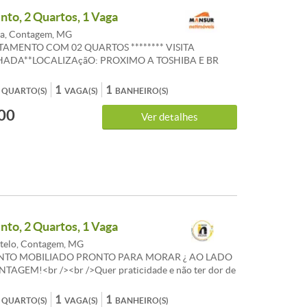
to, 2 Quartos, 1 Vaga
a, Contagem, MG
RTAMENTO COM 02 QUARTOS ******** VISITA
DA**LOCALIZAçãO: PROXIMO A TOSHIBA E BR
çãO: EXCELENTE APARTAMENTO COM 02 QUARTOS,
INHA AMERICANA, BANHO COM BOX BLINDEX,
1
1
QUARTO(S)
VAGA(S)
BANHEIRO(S)
ERVIçO E 01 VAGA DE ESTACIONAMENTO
00
. CONDOMINIO COM PORTARIA 24HS, GAS
Ver detalhes
O E AREA DE CHURRASQUEIRA.ACABAMENTO:
ERâMICA E PINTURA NOVA. &ldquo;ANUNCIADOS DE
NDOMíNIO SãO REFERENCIAIS E PODEM SOFRER
.&rdquo;
to, 2 Quartos, 1 Vaga
telo, Contagem, MG
TO MOBILIADO PRONTO PARA MORAR ¿ AO LADO
AGEM!<br /><br />Quer praticidade e não ter dor de
udança? Esse imóvel é perfeito pra você!<br /><br
izado na Rua Rio Comprido, 4185 ¿ a 2 minutos da PUC
1
1
QUARTO(S)
VAGA(S)
BANHEIRO(S)