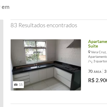
r em
83 Resultados encontrados
Apartamen
Suite
Vera Cruz
Apartamento 
/>¿ 3 quarto
ambientes<br
cooktop<br /
70
3
ÁREA
americano)<b
R$ 2.90
Banheiro so
garagem cobe
15
Cozinha mon
em granito p
banheiro<br 
Projeto com 
/><br />¿ Bo