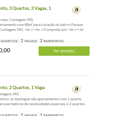
a morar<br /><br />Localização:<br /><br />¿ Bairro
to, 3 Quartos, 2 Vagas, 1
Contagem<br /><br />¿ Região tranquila e
br /><br />¿ Fácil acesso a comércio, transporte e
istas, Contagem, MG
partamento com 80m² para Locação no bairro Parque
m Contagem, MG. <br /><br />Composto por:<br /><br
planejados sendo 1 com suíte; <br /><br />Sala ampla
bientes;<br /><br />1 Cozinha planejada;<br /><br />1
2
2
QUARTO(S)
VAGA(S)
BANHEIRO(S)
iço com armários;<br /><br />2 vagas de garagem
0,00
 /><br />Ótima localização próximo a diversos
Ver detalhes
linhas de ônibus.<br /><br /> <br /><br />Não perca
idade única de morar em um dos melhores bairros de
ende uma visita e venha se encantar com esse imóvel
to, 2 Quartos, 1 Vaga
ontagem, MG
ínio, as tipologias são apartamentos com 1 quarto,
ara portadores de necessidades especiais, e 2 quartos.
têm armários nos quartos, nos banheiros e na cozinha,
 eletro, box de vidro e espelho nos banheiros e cortinas
1
1
QUARTO(S)
VAGA(S)
BANHEIRO(S)