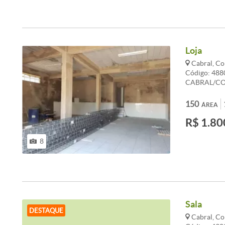
Loja
Cabral, C
Código: 48
CABRAL/CONT
de 150m², co
escritório, b
150
ÁREA
padaria e m
R$ 1.80
sua visita co
condomínio e
CARACTERI
8
Sala
DESTAQUE
Cabral, C