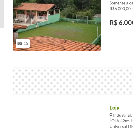
Somente a ca
R$6.000,00 m
R$ 6.00
15
Loja
Industrial
LOJA 42m²;L
Universal.D
banho, meza