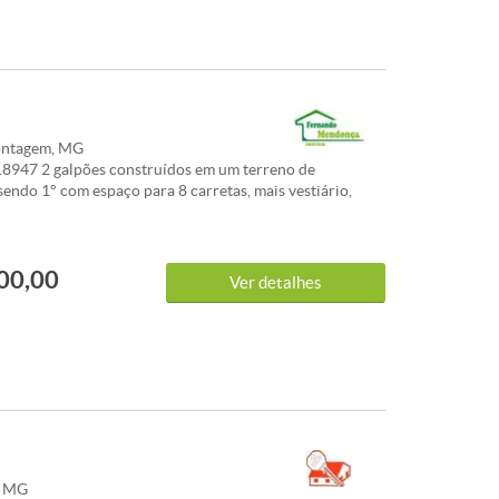
M COMPROMISSO.
ontagem, MG
8947 2 galpões construídos em um terreno de
endo 1° com espaço para 8 carretas, mais vestiário,
 e deposito, o 2° com espaço para 18 carretas mais
om 2 salas, cozinha, 2 banheiros e no segundo piso 2
UDA PERMUTA. CARACTERISTICAS:
00,00
Ver detalhes
, MG