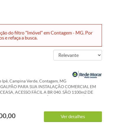
ação do filtro "Imóvel" em Contagem - MG. Por
s e refaça a busca.
e Ipê, Campina Verde, Contagem, MG
 GALPÃO PARA SUA INSTALAÇÃO COMERCIAL EM
CEASA, ACESSO FÁCIL A BR 040. SÃO 1100m2 DE
HADO, ELE TODO EM VÃO LIVRE E COM PÉ DIREITO
PROXIMADO, 2 PORTARIAS CADA UMA VOLTADA A
FÁCIL ENTRADA DE CARRETAS, PADRÃO TRIFÁSICO
00,00
IROS. METRAGEM APROXIMADA: 1100m²
Ver detalhes
ENTE PISO: CIMENTO POLIDO (NOVO) REFERÊNCIA:
 AO CEASA. VALOR DO ALUGUEL E ENCARGOS
 ALTERAÇÃO. FAZEMOS A AVALIAÇÃO DO SEU