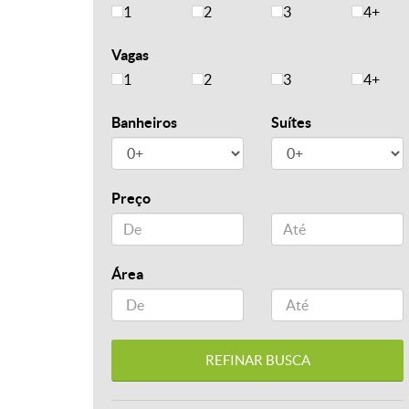
1
2
3
4+
Vagas
1
2
3
4+
Banheiros
Suítes
Preço
Área