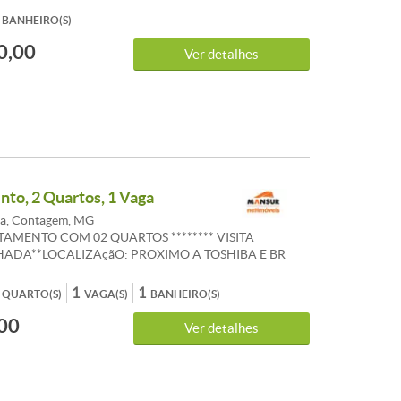
NTO: Pisos em cerâmica e madeira com pintura nova.
BANHEIRO(S)
0,00
Ver detalhes
to, 2 Quartos, 1 Vaga
a, Contagem, MG
RTAMENTO COM 02 QUARTOS ******** VISITA
DA**LOCALIZAçãO: PROXIMO A TOSHIBA E BR
çãO: EXCELENTE APARTAMENTO COM 02 QUARTOS,
INHA AMERICANA, BANHO COM BOX BLINDEX,
1
1
QUARTO(S)
VAGA(S)
BANHEIRO(S)
ERVIçO E 01 VAGA DE ESTACIONAMENTO
00
. CONDOMINIO COM PORTARIA 24HS, GAS
Ver detalhes
O E AREA DE CHURRASQUEIRA.ACABAMENTO:
ERâMICA E PINTURA NOVA. &ldquo;ANUNCIADOS DE
NDOMíNIO SãO REFERENCIAIS E PODEM SOFRER
.&rdquo;