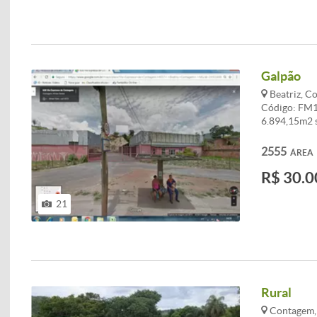
IMÓVEL SE
Galpão
Beatriz, C
Código: FM1
6.894,15m2 s
almoxarifado
escritório c
2555
ÁREA
salas. EST
R$ 30.0
21
Rural
Contagem