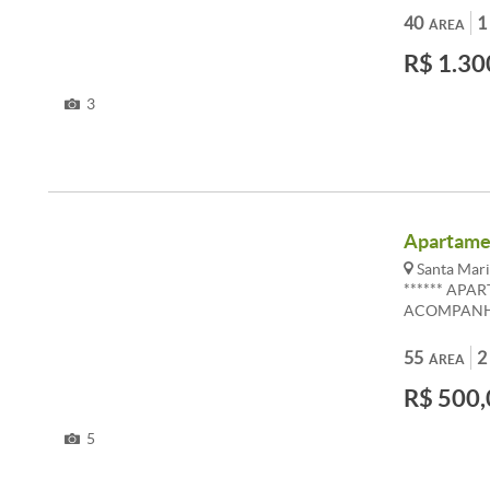
aço.ACABAME
40
1
ÁREA
R$ 1.30
3
Apartamen
Santa Mari
****** APA
ACOMPANHA
381DESCRI
SALA, COZ
55
2
ÁREA
AREA DE S
R$ 500,
DEMARCADA
CANALIZAD
PISO EM C
5
IPTU E CO
ALTERAçõES