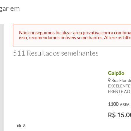
gar em
Não conseguimos localizar area privativa com a combin
isso, recomendamos imóveis semelhantes. Altere os filtro
511 Resultados semelhantes
Galpão
Rua Flor d
EXCELENTE
FRENTE AO 
GALPÃO FEC
COM 9m² A
1100
ÁREA
CADA RUA 
R$ 15.0
E 2 BANHE
POSIÇÃO:FR
EM FRENTE
8
SUJEITOS A