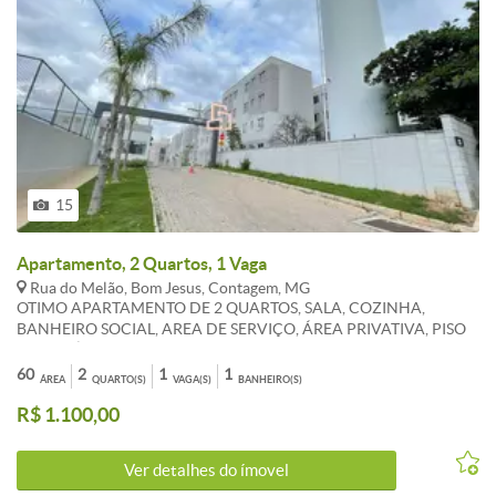
15
Apartamento, 2 Quartos, 1 Vaga
Rua do Melão, Bom Jesus, Contagem, MG
OTIMO APARTAMENTO DE 2 QUARTOS, SALA, COZINHA,
BANHEIRO SOCIAL, AREA DE SERVIÇO, ÁREA PRIVATIVA, PISO
EM CERÂMICA. 1 VAGA DEMARCADA. CONDOMINIO COM
AREA DE LAZER COMPLETA COM PISCINA, SALÃO DE FESTAS,
60
2
1
1
ÁREA
QUARTO(S)
VAGA(S)
BANHEIRO(S)
QUADRA DE ESPORTES E PLAYGROUND. ***OS VALORES
R$ 1.100,00
ANUNCIADOS DE CONDOMÍNIO E IPTU SÃO REFERENCIAIS E
PODEM SOFRER ALTERAÇÕES. WHATSAPP 31 983 867 630
Ver detalhes do ímovel