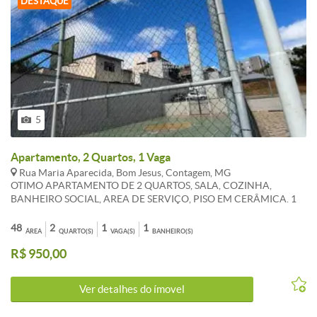
DESTAQUE
5
Apartamento, 2 Quartos, 1 Vaga
Rua Maria Aparecida, Bom Jesus, Contagem, MG
OTIMO APARTAMENTO DE 2 QUARTOS, SALA, COZINHA,
BANHEIRO SOCIAL, AREA DE SERVIÇO, PISO EM CERÂMICA. 1
VAGA DEMARCADA, . CONDOMINIO COM AREA DE LAZER
COM PISCINA, QUADRA DE ESPORTES E PLAYGROUND.
48
2
1
1
ÁREA
QUARTO(S)
VAGA(S)
BANHEIRO(S)
*PROXIMO AO SUPERMERCADO BH E ACADEMIA PRATIQUE
R$ 950,00
***OS VALORES ANUNCIADOS DE CONDOMÍNIO E IPTU SÃO
REFERENCIAIS E PODEM SOFRER ALTERAÇÕES. WHATSAPP 31
983 867 630
Ver detalhes do ímovel