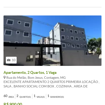
10
Apartamento, 2 Quartos, 1 Vaga
Rua do Melão, Bom Jesus, Contagem, MG
EXCELENTE APARTAMENTO 2 QUARTOS PRIMEIRA LOCAÇÃO ,
SALA , BANHO SOCIAL COM BOX , COZINHA , AREA DE
SERVIÇO , PISO EM CERAMICA , UMA VAGA DE GARAGEM .NO
BOM JESUS
60
2
1
1
ÁREA
QUARTO(S)
VAGA(S)
BANHEIRO(S)
R$ 900,00