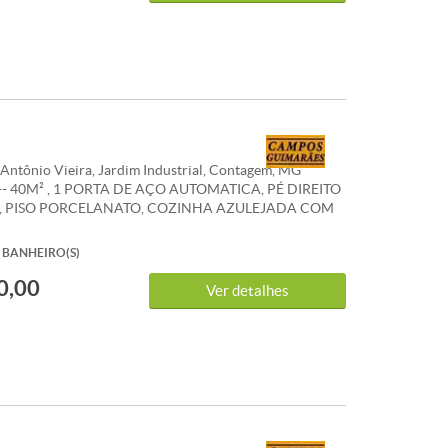
Antônio Vieira, Jardim Industrial, Contagem, MG
- 40M² , 1 PORTA DE AÇO AUTOMATICA, PÉ DIREITO
S, PISO PORCELANATO, COZINHA AZULEJADA COM
M GRANITO, 1 BANHEIRO AZULEJADO, RECUO
IONAMENTO, AGUA E LUZ INDIVIDUAIS. *OS
BANHEIRO(S)
NUNCIADOS DE IPTU E CONDOMÍNIO SÃO
0,00
IS E PODEM SOFRER ALTERAÇÕES. WHATSAPP: (31)
Ver detalhes
.