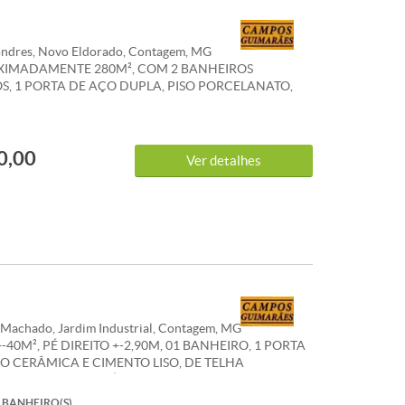
ndres, Novo Eldorado, Contagem, MG
XIMADAMENTE 280M², COM 2 BANHEIROS
S, 1 PORTA DE AÇO DUPLA, PISO PORCELANATO,
 INDIVIDUAL. *OS VALORES ANUNCIADOS DE IPTU E
O SÃO REFERENCIAIS E PODEM SOFRER
. WHATSAPP: (31) 983 865 510
0,00
Ver detalhes
Machado, Jardim Industrial, Contagem, MG
-40M², PÉ DIREITO +-2,90M, 01 BANHEIRO, 1 PORTA
SO CERÂMICA E CIMENTO LISO, DE TELHA
DA E FORRO PVC, ÁGUA DIVIDIDA, LUZ
. *OS VALORES ANUNCIADOS DE IPTU E
BANHEIRO(S)