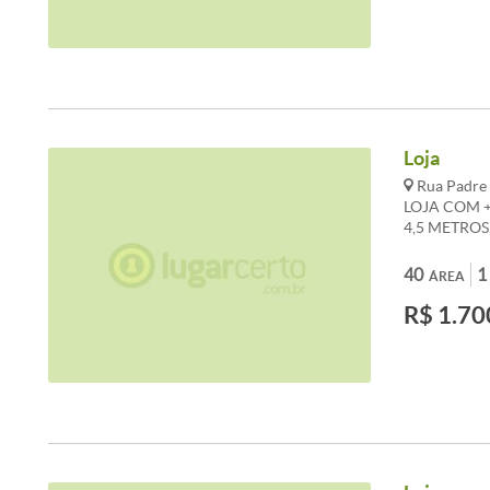
Loja
Rua Padre 
LOJA COM +
4,5 METRO
BANCADA E
PARA ESTAC
40
1
ÁREA
VALORES A
R$ 1.70
REFERENCIA
98386-8716