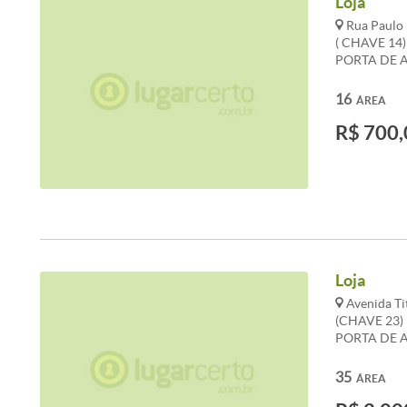
Loja
Rua Paulo 
( CHAVE 14
PORTA DE A
ANUNCIADO
PODEM SOFR
16
ÁREA
R$ 700,
Loja
Avenida Ti
(CHAVE 23)
PORTA DE A
COMPARTIL
CONDOMÍNI
35
ÁREA
ALTERAÇÕES