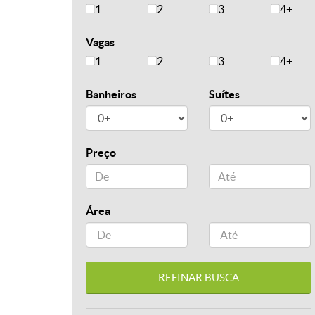
1
2
3
4+
Vagas
1
2
3
4+
Banheiros
Suítes
Preço
Área