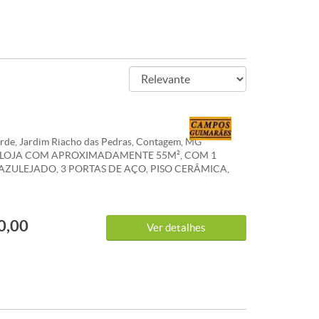
rde, Jardim Riacho das Pedras, Contagem, MG
) LOJA COM APROXIMADAMENTE 55M², COM 1
ZULEJADO, 3 PORTAS DE AÇO, PISO CERÂMICA,
 INDIVIDUAIS. *OS VALORES ANUNCIADOS DE IPTU
NIO SÃO REFERENCIAIS E PODEM SOFRER
. WHATSAPP: (31) 98386-5510.
0,00
Ver detalhes