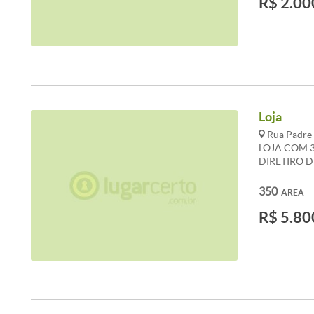
R$ 2.00
Loja
Rua Padre 
LOJA COM 3
DIRETIRO D
E COZINHA
BANHEIROS
350
ÁREA
LUZ INDIVI
R$ 5.80
CONDOMÍNI
ALTERAÇÕES