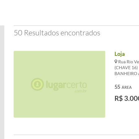
50 Resultados encontrados
Loja
Rua Rio Ve
(CHAVE 16
BANHEIRO A
ÁGUA E LUZ
E CONDOMÍ
55
ÁREA
ALTERAÇÕES
R$ 3.00