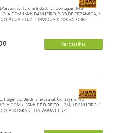
D'assunção, Jardim Industrial, Contagem, MG
) LOJA COM 16M², BANHEIRO, PISO DE CERÂMICA, 1
ÇO. ÁGUA E LUZ INDIVIDUAIS. *OS VALORES
S DE IPTU E CONDOMÍNIO SÃO REFERENCIAIS E
ER ALTERAÇÕES. WHATSAPP: (31) 98386-8716.
00
Ver detalhes
to Fulgencio, Jardim Industrial, Contagem, MG
 LOJA COM +-35M², PÉ DIREITO +-3M, 1 BANHEIRO, 1
ÇO, PISO GRANITITA, ÁGUA E LUZ
HADA. *OS VALORES ANUNCIADOS DE IPTU E
O SÃO REFERENCIAIS E PODEM SOFRER
. WHATSAPP: (31) 983 868 716