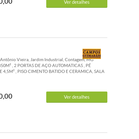
0,00
Ver detalhes
Antônio Vieira, Jardim Industrial, Contagem, MG
50M² , 2 PORTAS DE AÇO AUTOMATICAS , PÉ
E 4,5M² , PISO CIMENTO BATIDO E CERAMICA, SALA
 AZULEJADA COM BANCADA EM GRANITO,3
 AZULEJADOS E ILUMINAÇÃO PLANEJADA , AGUA E
DUAL *OS VALORES ANUNCIADOS DE IPTU E
0,00
O SÃO REFERENCIAIS E PODEM SOFRER
Ver detalhes
. WHATSAPP: (31) 98386-8716.