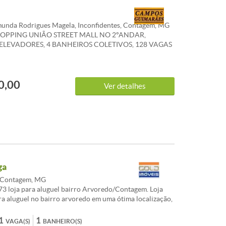
unda Rodrigues Magela, Inconfidentes, Contagem, MG
HOPPING UNIÃO STREET MALL NO 2°ANDAR,
 ELEVADORES, 4 BANHEIROS COLETIVOS, 128 VAGAS
NAMENTO COLETIVAS, LUZ INDIVIDUAL. *OS
NUNCIADOS DE IPTU E CONDOMÍNIO SÃO
IS E PODEM SOFRER ALTERAÇÕES. WHATSAPP: (31)
0,00
Ver detalhes
ga
 Contagem, MG
3 loja para aluguel bairro Arvoredo/Contagem. Loja
ra aluguel no bairro arvoredo em uma ótima localização,
 restaurantes, padarias, mercado e etc. Loja ampla e
a pia em bancada, banheiro social e um escritório
1
1
VAGA(S)
BANHEIRO(S)