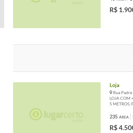
CONDOMÍNI
R$ 1.90
ALTERAÇÕES
Loja
Rua Padre 
LOJA COM +
5 METROS, 
RECUO PARA
VALORES A
235
ÁREA
REFERENCIA
R$ 4.50
98386-8716