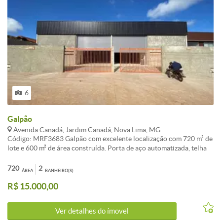
6
Galpão
Avenida Canadá, Jardim Canadá, Nova Lima, MG
Código: MRF3683 Galpão com excelente localização com 720 m² de
lote e 600 m² de área construída. Porta de aço automatizada, telha
termo acústica com acabamento tipo forro, 4 banheiros sendo 2
masculino e 2 feminino e 2 espaços para copa. Piso lapidado com
720
2
ÁREA
BANHEIRO(S)
excelente acabamento, ideal para ramos de atividade que exigem
R$ 15.000,00
alto nível de limpeza. Rua próximo a BR-040 - Próximo ao posto
Chefão, supermercado Verde mar, drogaria Araújo.
CARACTERISTICAS:
Ver detalhes do ímovel