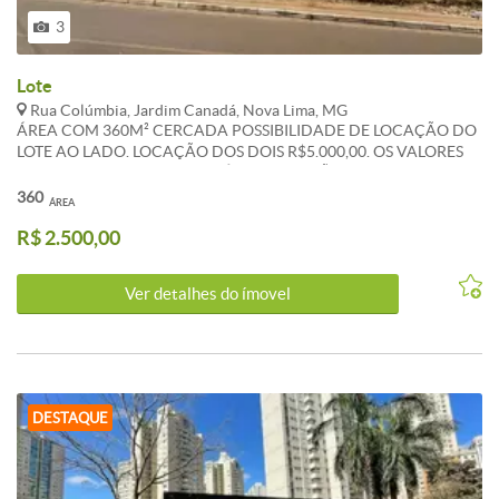
3
Lote
Rua Colúmbia, Jardim Canadá, Nova Lima, MG
ÁREA COM 360M² CERCADA POSSIBILIDADE DE LOCAÇÃO DO
LOTE AO LADO. LOCAÇÃO DOS DOIS R$5.000,00. OS VALORES
ANUNCIADOS DE CONDOMÍNIO E IPTU SÃO REFERENCIAIS E
PODEM SOFRER ALTERAÇÕES. WHATSAPP 31 983 865 510
360
ÁREA
R$ 2.500,00
Ver detalhes do ímovel
DESTAQUE