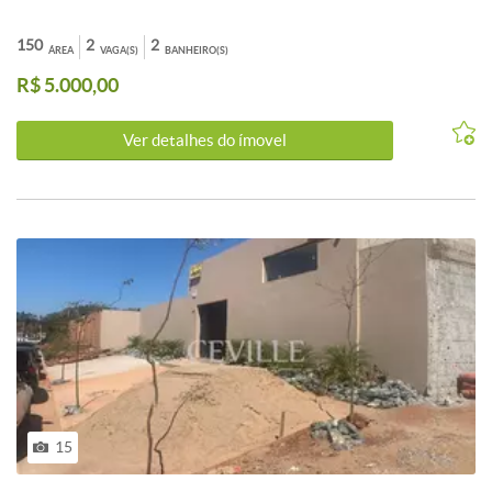
150
2
2
ÁREA
VAGA(S)
BANHEIRO(S)
R$ 5.000,00
Ver detalhes do ímovel
15