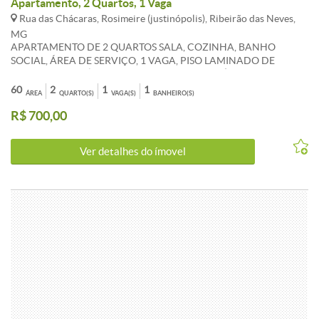
Apartamento, 2 Quartos, 1 Vaga
Rua das Chácaras, Rosimeire (justinópolis), Ribeirão das Neves,
MG
APARTAMENTO DE 2 QUARTOS SALA, COZINHA, BANHO
SOCIAL, ÁREA DE SERVIÇO, 1 VAGA, PISO LAMINADO DE
MADEIRA E CERÂMICA, CONDOMINIO COM ÁREA DE LAZER.
*OS VALORES ANUNCIADOS DE CONDOMÍNIO E IPTU SÃO
60
2
1
1
ÁREA
QUARTO(S)
VAGA(S)
BANHEIRO(S)
REFERENCIAIS E PODEM SOFRER ALTERACÕES. WHATSAPP 31
R$ 700,00
983 867 630
Ver detalhes do ímovel