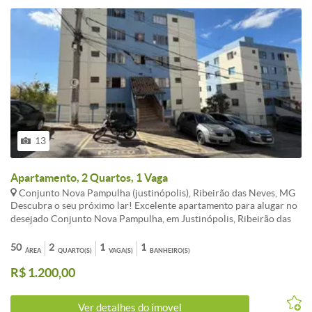
13
Apartamento, 2 Quartos, 1 Vaga
Conjunto Nova Pampulha (justinópolis), Ribeirão das Neves, MG
Descubra o seu próximo lar! Excelente apartamento para alugar no
desejado Conjunto Nova Pampulha, em Justinópolis, Ribeirão das
Neves, MG. Uma oportunidade imperdível de aluguel de
apartamento que combina conforto, segurança e uma localização
50
2
1
1
ÁREA
QUARTO(S)
VAGA(S)
BANHEIRO(S)
estratégica para o seu dia a dia. Este imóvel para locação,
R$ 1.200,00
cuidadosamente conservado e com ótima iluminação natural,
oferece dois quartos amplos, uma sala perfeita para momentos de
relaxamento, cozinha prática com área de serviço integrada e um
Ver detalhes do ímovel
banheiro social funcional. Ideal para casais, famílias pequenas ou