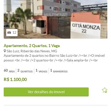
12
Apartamento, 2 Quartos, 1 Vaga
São Luiz, Ribeirão das Neves, MG
Apartamento de 2 quartos no Bairro São Luiz<br /><br />O imóvel
possui:<br /><br />2 quartos<br /><br />Sala ampla<br /><br
/>Cozinha<br /><br />Banheiro<br /><br />Área de serviço<br />
<br />1 vaga de garagem coberta<br /><br />Diferenciais:<br /><br
60
2
1
1
ÁREA
QUARTO(S)
VAGA(S)
BANHEIRO(S)
/>Condomínio organizado<br /><br />Área gourmet<br /><br
R$ 1.100,00
/>Parquinho infantil<br /><br />Localização:<br /><br
/>Localizado no bairro São Luiz, próximo a escolas, comércios,
padarias e ponto de ônibus. Região tranquila e de fácil acesso. 883
Ver detalhes do ímovel