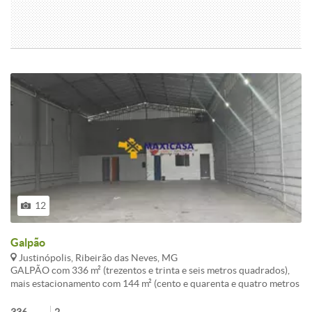
12
Galpão
Justinópolis, Ribeirão das Neves, MG
GALPÃO com 336 m² (trezentos e trinta e seis metros quadrados),
mais estacionamento com 144 m² (cento e quarenta e quatro metros
quadrados). 02 banheiros e uma area de lanche com pia.<br /><br
/>Conheça este(a) Galpão / Depósito / Armazém disponível para