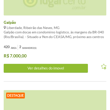
Galpão
Liberdade, Ribeirão das Neves, MG
Galpão com docas em condomínio logístico, às margens da BR-040
(Rio/Brasília). - Situado a 9km do CEASA/MG, próximo aos centros
de distribuição do Supermercado Bretas, Telhanorte e BRF. - 420m²
de área de armazenagem. - 100m² de escritório - 04 docas (duas
420
2
ÁREA
BANHEIRO(S)
docas duplas). - Piso industrial polido. - Escritório com piso em
R$ 7.000,00
cerâmica em mezanino. - Dois banheiros, - Copa//cozinha. - Pátio
asfaltado com área privativa de aproximadamente 300m² - Possui
Projeto de incêndio - AVCB; - Condomínio com segurança 24h. -
Ver detalhes do ímovel
IDEAL PARA DEPÓSITOS, TRANSPORTADORAS,
DISTRIBUIDORAS, ENTRE OUTROS. * Valores sujeitos a alteração
sem aviso prévio. * As fotos podem corresponder a outros módulos
similares no mesmo condomínio.
DESTAQUE