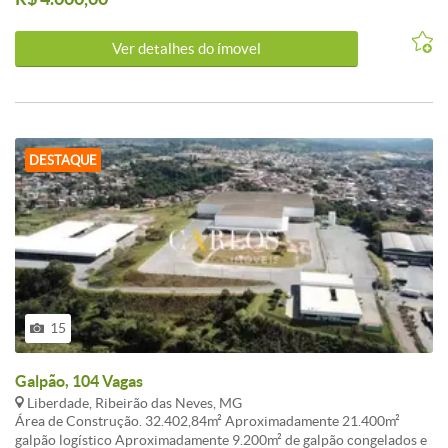
VALORES ANUNCIADOS DE IPTU E CONDOMINIO SÃO
REFERENCIAIS E PODEM SOFRER ALTERAÇÕES. WHATSAPP 31
9 8386-8716.
Ver detalhes do ímovel
DESTAQUE
15
Galpão, 104 Vagas
Liberdade, Ribeirão das Neves, MG
Área de Construção. 32.402,84m² Aproximadamente 21.400m²
galpão logístico Aproximadamente 9.200m² de galpão congelados e