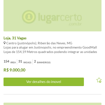
Loja, 31 Vagas
Centro (justinópolis), Ribeirão das Neves, MG
Lojas para alugar em Justinopolis, no empreendimento GoodMall
Lojas de 154,19 Metros quadrados podendo integrar as unidades
disponíveis. Pé direito 3,90 metros 2 Banheiros / Agua do vaso por
fossa ( Copasa somente torneiras ) Energia: Trifásica / Sistema de
154
31
2
ÁREA
VAGA(S)
BANHEIRO(S)
segurança do GoodMall Portão de aço automático de 6 x 3,15
R$ 9.000,00
metros Projeto de AVCB executado 31 Vagas de estacionamento
Carga e Descarga com piso reforçado de alta resistência Agende
sua visita !
Ver detalhes do ímovel