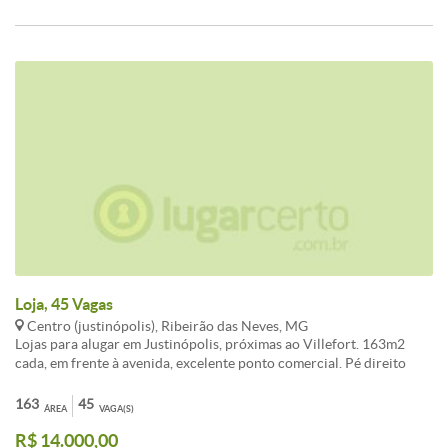
Loja, 45 Vagas
Centro (justinópolis), Ribeirão das Neves, MG
Lojas para alugar em Justinópolis, próximas ao Villefort. 163m2
cada, em frente à avenida, excelente ponto comercial. Pé direito
7,50 metros / Já estruturado para mezanino de 84 Metros
quadrados 2 Banheiros / Agua do vaso por fossa ( Copasa somente
163
45
ÁREA
VAGA(S)
torneiras ) Energia: Trifásica / Sistema de segurança do GoodMall
R$ 14.000,00
Portão de aço automático de 6 x 3,15 metros Projeto de AVCB