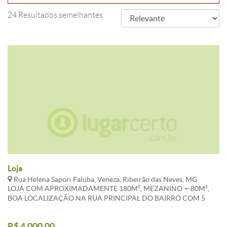
24 Resultados semelhantes
Loja
Rua Helena Sapori Faluba, Veneza, Ribeirão das Neves, MG
LOJA COM APROXIMADAMENTE 180M², MEZANINO +-80M²,
BOA LOCALIZAÇÃO NA RUA PRINCIPAL DO BAIRRO COM 5
METROS DE PÉ DIREITO, 2 BANHEIROS AZULEJDADOS, PISO DE
CERÂMICA, 3 PORTAS DE AÇO, ÁGUA E LUZ INDIVIDUAIS. *OS
R$ 4.000,00