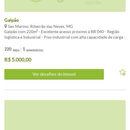
Galpão
San Marino, Ribeirão das Neves, MG
Galpão com 220m² - Excelente acesso próximo à BR 040 - Região
logística e Industrial - Piso industrial com alta capacidade de carga -
Portão 4,90 metros de largura X 4,65 metros de altura e acionado
eletronicamente - Pé direito com 5,69 metros na tesoura - Energia
220
1
ÁREA
BANHEIRO(S)
trifásica com chave de 100 ampères e complemento de energia
R$ 5.000,00
fotovoltaica - Escritório - copa - banheiros - Frente recuada para
estacionamento
Ver detalhes do ímovel