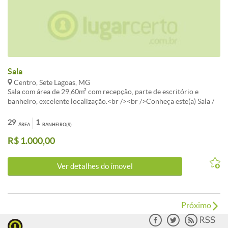
Sala
Centro, Sete Lagoas, MG
Sala com área de 29,60m² com recepção, parte de escritório e
banheiro, excelente localização.<br /><br />Conheça este(a) Sala /
Conjunto disponível para aluguel com a melhor negociação em
Centro, Sete Lagoas.<br /><br />O imóvel apresenta 1 banheiros e
29
1
ÁREA
BANHEIRO(S)
área total de 29m². Uma excelente escolha para quem valoriza
R$ 1.000,00
localização e qualidade de vida em Sete Lagoas.<br /><br />Entre
em contato para mais detalhes sobre este investimento em Sete
Lagoas.
Ver detalhes do ímovel
Próximo