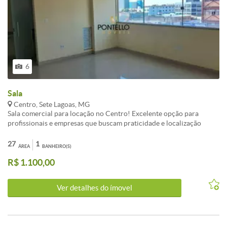
6
Sala
Centro, Sete Lagoas, MG
Sala comercial para locação no Centro! Excelente opção para
profissionais e empresas que buscam praticidade e localização
privilegiada. A sala conta com banheiro privativo e pia de apoio,
proporcionando mais funcionalidade para o dia a dia. Localizada em
27
1
ÁREA
BANHEIRO(S)
prédio com elevador, oferecendo conforto e acessibilidade. Sem
R$ 1.100,00
vaga de garagem. Agende sua visita!
Ver detalhes do ímovel