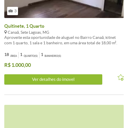
3
Quitinete, 1 Quarto
Canaã, Sete Lagoas, MG
Aproveite esta oportunidade de aluguel no Bairro Canaã, kitnet
com 1 quarto, 1 sala e 1 banheiro, em uma área total de 18,00 m².
Ideal para quem busca praticidade e próximo ao Centro da Cidade.
Sem garagem.<br /><br />Conheça este(a) Kitnet / Conjugado
18
1
1
ÁREA
QUARTO(S)
BANHEIRO(S)
disponível para aluguel com a melhor negociação em Canaã, Sete
R$ 1.000,00
Lagoas.<br /><br />O imóvel apresenta 1 dormitórios, 1 banheiros e
área total de 18m². Uma excelente escolha para quem valoriza
localização e qualidade de vida em Sete Lagoas.<br /><br />Entre
Ver detalhes do ímovel
em contato para mais detalhes sobre este investimento em Sete
Lagoas.