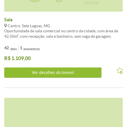
Sala
Centro, Sete Lagoas, MG
Oportunidade de sala comercial no centro da cidade, com área de
42,50m², com recepção, sala e banheiro, sem vaga de garagem,
prédio com elevador e portaria. Para maiores informações, entre em
contato com a imobiliária.<br /><br />Destaque da semana: Sala /
42
1
ÁREA
BANHEIRO(S)
Conjunto para alugar localizado(a) em Centro, Sete Lagoas.<br />
R$ 1.109,00
<br />O imóvel apresenta 1 banheiros e área total de 42m². Uma
excelente escolha para quem valoriza localização e qualidade de
vida em Sete Lagoas.<br /><br />Entre em contato para mais
Ver detalhes do ímovel
detalhes sobre este investimento em Sete Lagoas.