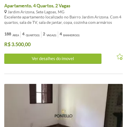
Apartamento, 4 Quartos, 2 Vagas
Jardim Arizona, Sete Lagoas, MG
Excelente apartamento localizado no Bairro Jardim Arizona. Com 4
quartos, sala de TV, sala de jantar, copa, cozinha com armários
planejados, 4 banheiros, área de serviço, vaga para 3 carros. Prédio
sem elevador Prédio com área gourmet com banheiros feminino e
188
4
2
4
ÁREA
QUARTO(S)
VAGA(S)
BANHEIRO(S)
masculino, piscina aquecida, sauna. Não perca a oportunidade e
R$ 3.500,00
venha morar próximo ao centro.
Ver detalhes do ímovel