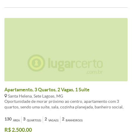
Apartamento, 3 Quartos, 2 Vagas, 1 Suite
Santa Helena, Sete Lagoas, MG
Oportunidade de morar próximo ao centro, apartamento com 3
quartos, sendo uma suíte, sala, cozinha planejada, banheiro social,
área de serviço, despensa, garagem pra 2 carros. Prédio sem
elevador.<br /><br />Conheça este(a) Apartamento disponível para
130
3
2
2
ÁREA
QUARTO(S)
VAGA(S)
BANHEIRO(S)
aluguel com a melhor negociação em Santa Helena, Sete Lagoas.<br
R$ 2.500,00
/><br />O imóvel apresenta 3 dormitórios, 2 banheiros, 2 vagas de