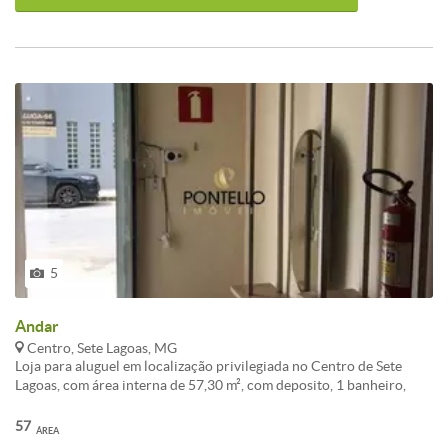
5
Andar
Centro, Sete Lagoas, MG
Loja para aluguel em localização privilegiada no Centro de Sete
Lagoas, com área interna de 57,30 m², com deposito, 1 banheiro,
cozinha e lavatório, oferecendo amplo espaço para varejo ou
serviços. Portão eletrônico para maior segurança. Pontos de
57
ÁREA
referência próximos. Entre em contato para agendar visita.