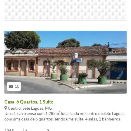
10
Casa, 6 Quartos, 1 Suite
Centro, Sete Lagoas, MG
Uma área extensa com 1.285m² localizada no centro de Sete Lagoas,
com uma casa de 6 quartos, sendo uma suíte, 4 salas, 2 banheiros
sociais, cozinha, área de serviço, despensa e um quintal espaçoso.
Localizada em uma das principais ruas da cidade, está ao lado de