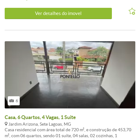
garagem e área total de 130m². Uma excelente escolha para quem
valoriza localização e qualidade de vida em Sete Lagoas.<br /><br
Ver detalhes do ímovel
/>Agende uma visita para conhecer este Apartamento de perto!
6
Casa, 6 Quartos, 4 Vagas, 1 Suite
Jardim Arizona, Sete Lagoas, MG
Casa residencial com área total de 720 m², e construção de 453,70
m², com 06 quartos, sendo 01 suíte, 04 salas, 02 cozinhas, 1