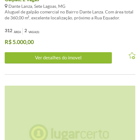
Dante Lanza, Sete Lagoas, MG
Aluguel de galpão comercial no Bairro Dante Lanza. Com área total
de 360,00 m², excelente localização, próximo a Rua Equador.
Maiores informações, entre em contato com a imobiliária.<br /><br
/>Buscando por Galpão / Depósito / Armazém para alugar em Sete
312
2
ÁREA
VAGA(S)
Lagoas? Esta opção no Dante Lanza é imperdível.<br /><br />O
R$ 5.000,00
imóvel apresenta 2 vagas de garagem e área total de 312m². Uma
excelente escolha para quem valoriza localização e qualidade de
vida em Sete Lagoas.<br /><br />Entre em contato para mais
Ver detalhes do ímovel
detalhes sobre este investimento em Sete Lagoas.