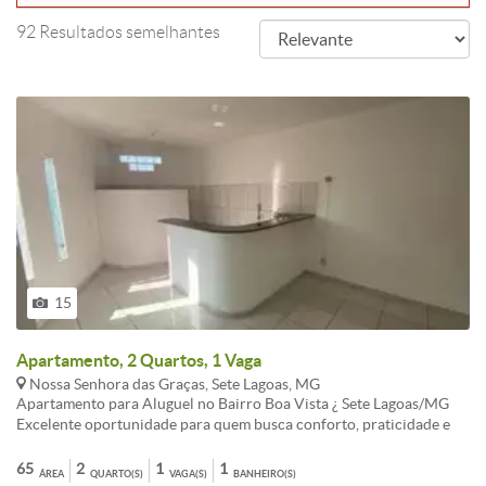
92 Resultados semelhantes
15
Apartamento, 2 Quartos, 1 Vaga
Nossa Senhora das Graças, Sete Lagoas, MG
Apartamento para Aluguel no Bairro Boa Vista ¿ Sete Lagoas/MG
Excelente oportunidade para quem busca conforto, praticidade e
qualidade de vida! Este apartamento conta com 65m² bem
distribuídos, oferecendo: 2 quartos 1 banheiro 1 vaga de garagem
65
2
1
1
ÁREA
QUARTO(S)
VAGA(S)
BANHEIRO(S)