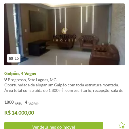
15
Galpão, 4 Vagas
Progresso, Sete Lagoas, MG
Oportunidade de alugar um Galpão com toda estrutura montada.
Área total construída de 1.800 m², com escritório, recepção, sala de
espera, 02 salas de reunião, cozinha, 04 banheiros, 04 salas avulsas,
sala de TI, com espaços climatizados, para seu maior conforto.
1800
4
ÁREA
VAGA(S)
Estacionamento para clientes na porta, com localização
R$ 14.000,00
privilegiada, acesso para duas ruas. Ideal para empresas, oficina
dentre outros que buscam um espaço amplo e versátil. Imóvel com
opção de locação separado, podendo ser apenas escritório ou
Ver detalhes do ímovel
galpão.