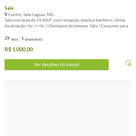
Sala
Centro, Sete Lagoas, MG
Sala com área de 29,60m², com recepção ampla e banheiro, ótima
localização.<br /><br />Destaque da semana: Sala / Conjunto para
alugar localizado(a) em Centro, Sete Lagoas.<br /><br />O imóvel
apresenta 1 banheiros e área total de 29m². Uma excelente escolha
29
1
ÁREA
BANHEIRO(S)
para quem valoriza localização e qualidade de vida em Sete Lagoas.
R$ 1.000,00
<br /><br />Agende uma visita para conhecer este Sala / Conjunto
de perto!
Ver detalhes do ímovel