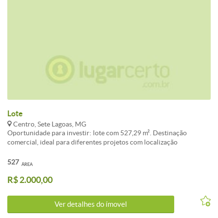
Lote
Centro, Sete Lagoas, MG
Oportunidade para investir: lote com 527,29 m². Destinação
comercial, ideal para diferentes projetos com localização
privilegiada.<br /><br />Conheça este(a) Lote / Terreno disponível
para aluguel com a melhor negociação em Centro, Sete Lagoas.<br
527
ÁREA
/><br />O imóvel apresenta área total de 527m². Uma excelente
R$ 2.000,00
escolha para quem valoriza localização e qualidade de vida em Sete
Lagoas.<br /><br />Não perca tempo e venha morar no melhor do
bairro Centro.
Ver detalhes do ímovel