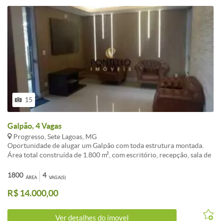
15
Galpão, 4 Vagas
Progresso, Sete Lagoas, MG
Oportunidade de alugar um Galpão com toda estrutura montada.
Área total construída de 1.800 m², com escritório, recepção, sala de
espera, 02 salas de reunião, cozinha, 04 banheiros, 04 salas avulsas,
sala de TI, com espaços climatizados, para seu maior conforto.
1800
4
ÁREA
VAGA(S)
Estacionamento para clientes na porta, com localização
R$ 14.000,00
privilegiada, acesso para duas ruas. Ideal para empresas, oficina
dentre outros que buscam um espaço amplo e versátil. Imóvel com
opção de locação separado, podendo ser apenas escritório ou
Ver detalhes do ímovel
galpão.