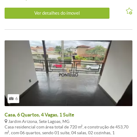
garagem e área total de 130m². Uma excelente escolha para quem
valoriza localização e qualidade de vida em Sete Lagoas.<br /><br
Ver detalhes do ímovel
/>Agende uma visita para conhecer este Apartamento de perto!
6
Casa, 6 Quartos, 4 Vagas, 1 Suite
Jardim Arizona, Sete Lagoas, MG
Casa residencial com área total de 720 m², e construção de 453,70
m², com 06 quartos, sendo 01 suíte, 04 salas, 02 cozinhas, 1