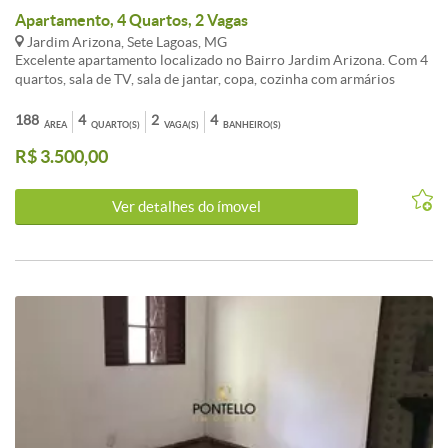
Apartamento, 4 Quartos, 2 Vagas
Jardim Arizona, Sete Lagoas, MG
Excelente apartamento localizado no Bairro Jardim Arizona. Com 4
quartos, sala de TV, sala de jantar, copa, cozinha com armários
planejados, 4 banheiros, área de serviço, vaga para 3 carros. Prédio
sem elevador Prédio com área gourmet com banheiros feminino e
188
4
2
4
ÁREA
QUARTO(S)
VAGA(S)
BANHEIRO(S)
masculino, piscina aquecida, sauna. Não perca a oportunidade e
R$ 3.500,00
venha morar próximo ao centro.
Ver detalhes do ímovel