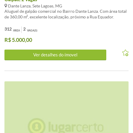
Dante Lanza, Sete Lagoas, MG
Aluguel de galpão comercial no Bairro Dante Lanza. Com área total
de 360,00 m², excelente localização, próximo a Rua Equador.
Maiores informações, entre em contato com a imobiliária.<br /><br
/>Buscando por Galpão / Depósito / Armazém para alugar em Sete
312
2
ÁREA
VAGA(S)
Lagoas? Esta opção no Dante Lanza é imperdível.<br /><br />O
R$ 5.000,00
imóvel apresenta 2 vagas de garagem e área total de 312m². Uma
excelente escolha para quem valoriza localização e qualidade de
vida em Sete Lagoas.<br /><br />Entre em contato para mais
Ver detalhes do ímovel
detalhes sobre este investimento em Sete Lagoas.