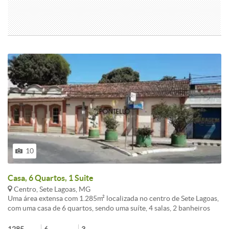
10
Casa, 6 Quartos, 1 Suite
Centro, Sete Lagoas, MG
Uma área extensa com 1.285m² localizada no centro de Sete Lagoas,
com uma casa de 6 quartos, sendo uma suíte, 4 salas, 2 banheiros
sociais, cozinha, área de serviço, despensa e um quintal espaçoso.
Localizada em uma das principais ruas da cidade, está ao lado de