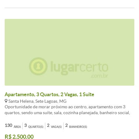
Apartamento, 3 Quartos, 2 Vagas, 1 Suite
Santa Helena, Sete Lagoas, MG
Oportunidade de morar próximo ao centro, apartamento com 3
quartos, sendo uma suíte, sala, cozinha planejada, banheiro social,
área de serviço, despensa, garagem pra 2 carros. Prédio sem
elevador.<br /><br />Conheça este(a) Apartamento disponível para
130
3
2
2
ÁREA
QUARTO(S)
VAGA(S)
BANHEIRO(S)
aluguel com a melhor negociação em Santa Helena, Sete Lagoas.<br
R$ 2.500,00
/><br />O imóvel apresenta 3 dormitórios, 2 banheiros, 2 vagas de