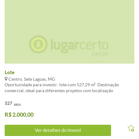
Lote
Centro, Sete Lagoas, MG
Oportunidade para investir: lote com 527,29 m². Destinação
comercial, ideal para diferentes projetos com localização
privilegiada.<br /><br />Conheça este(a) Lote / Terreno disponível
para aluguel com a melhor negociação em Centro, Sete Lagoas.<br
527
ÁREA
/><br />O imóvel apresenta área total de 527m². Uma excelente
R$ 2.000,00
escolha para quem valoriza localização e qualidade de vida em Sete
Lagoas.<br /><br />Não perca tempo e venha morar no melhor do
bairro Centro.
Ver detalhes do ímovel