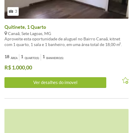
3
Quitinete, 1 Quarto
Canaã, Sete Lagoas, MG
Aproveite esta oportunidade de aluguel no Bairro Canaã, kitnet
com 1 quarto, 1 sala e 1 banheiro, em uma área total de 18,00 m².
Ideal para quem busca praticidade e próximo ao Centro da Cidade.
Sem garagem.<br /><br />Conheça este(a) Kitnet / Conjugado
18
1
1
ÁREA
QUARTO(S)
BANHEIRO(S)
disponível para aluguel com a melhor negociação em Canaã, Sete
R$ 1.000,00
Lagoas.<br /><br />O imóvel apresenta 1 dormitórios, 1 banheiros e
área total de 18m². Uma excelente escolha para quem valoriza
localização e qualidade de vida em Sete Lagoas.<br /><br />Entre
Ver detalhes do ímovel
em contato para mais detalhes sobre este investimento em Sete
Lagoas.