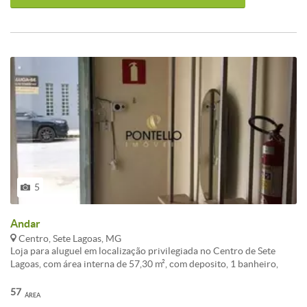
5
Andar
Centro, Sete Lagoas, MG
Loja para aluguel em localização privilegiada no Centro de Sete
Lagoas, com área interna de 57,30 m², com deposito, 1 banheiro,
cozinha e lavatório, oferecendo amplo espaço para varejo ou
serviços. Portão eletrônico para maior segurança. Pontos de
57
ÁREA
referência próximos. Entre em contato para agendar visita.