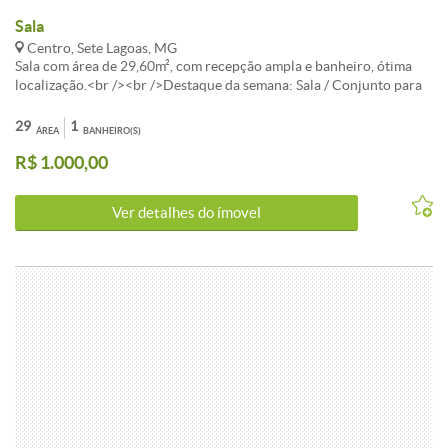
Sala
Centro, Sete Lagoas, MG
Sala com área de 29,60m², com recepção ampla e banheiro, ótima
localização.<br /><br />Destaque da semana: Sala / Conjunto para
alugar localizado(a) em Centro, Sete Lagoas.<br /><br />O imóvel
apresenta 1 banheiros e área total de 29m². Uma excelente escolha
29
1
ÁREA
BANHEIRO(S)
para quem valoriza localização e qualidade de vida em Sete Lagoas.
R$ 1.000,00
<br /><br />Agende uma visita para conhecer este Sala / Conjunto
de perto!
Ver detalhes do ímovel