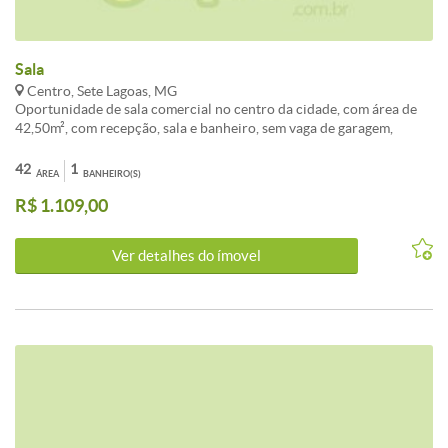
Sala
Centro, Sete Lagoas, MG
Oportunidade de sala comercial no centro da cidade, com área de
42,50m², com recepção, sala e banheiro, sem vaga de garagem,
prédio com elevador e portaria. Para maiores informações, entre em
contato com a imobiliária.<br /><br />Destaque da semana: Sala /
42
1
ÁREA
BANHEIRO(S)
Conjunto para alugar localizado(a) em Centro, Sete Lagoas.<br />
R$ 1.109,00
<br />O imóvel apresenta 1 banheiros e área total de 42m². Uma
excelente escolha para quem valoriza localização e qualidade de
vida em Sete Lagoas.<br /><br />Entre em contato para mais
Ver detalhes do ímovel
detalhes sobre este investimento em Sete Lagoas.