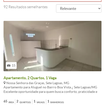
92 Resultados semelhantes
15
Apartamento, 2 Quartos, 1 Vaga
Nossa Senhora das Graças, Sete Lagoas, MG
Apartamento para Aluguel no Bairro Boa Vista ¿ Sete Lagoas/MG
Excelente oportunidade para quem busca conforto, praticidade e
qualidade de vida! Este apartamento conta com 65m² bem
distribuídos, oferecendo: 2 quartos 1 banheiro 1 vaga de garagem
65
2
1
1
ÁREA
QUARTO(S)
VAGA(S)
BANHEIRO(S)