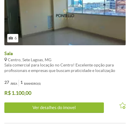
6
Sala
Centro, Sete Lagoas, MG
Sala comercial para locação no Centro! Excelente opção para
profissionais e empresas que buscam praticidade e localização
privilegiada. A sala conta com banheiro privativo e pia de apoio,
proporcionando mais funcionalidade para o dia a dia. Localizada em
27
1
ÁREA
BANHEIRO(S)
prédio com elevador, oferecendo conforto e acessibilidade. Sem
R$ 1.100,00
vaga de garagem. Agende sua visita!
Ver detalhes do ímovel