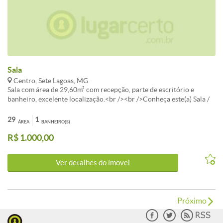
Sala
Centro, Sete Lagoas, MG
Sala com área de 29,60m² com recepção, parte de escritório e
banheiro, excelente localização.<br /><br />Conheça este(a) Sala /
Conjunto disponível para aluguel com a melhor negociação em
Centro, Sete Lagoas.<br /><br />O imóvel apresenta 1 banheiros e
29
1
ÁREA
BANHEIRO(S)
área total de 29m². Uma excelente escolha para quem valoriza
R$ 1.000,00
localização e qualidade de vida em Sete Lagoas.<br /><br />Entre
em contato para mais detalhes sobre este investimento em Sete
Lagoas.
Ver detalhes do ímovel
Próximo