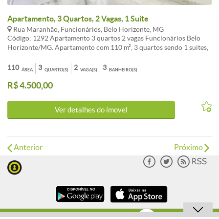
Apartamento, 3 Quartos, 2 Vagas, 1 Suite
Rua Maranhão, Funcionários, Belo Horizonte, MG
Código: 1292 Apartamento 3 quartos 2 vagas Funcionários Belo
Horizonte/MG. Apartamento com 110 m², 3 quartos sendo 1 suites,
quartos com armários piso dos quartos laminado, sala para 2
ambientes com piso em granito rebaixamento em gesso e um
110
3
2
3
ÁREA
QUARTO(S)
VAGA(S)
BANHEIRO(S)
espelho na sala, cozinha montada com armários, com bancada em
R$ 4.500,00
granito e piso em granito, área de serviço com DCE, 2 vagas de
garagem. CARACTERISTICAS:3Quartos com armários - 2 Banheiros
com armários - 3 Banhos com blindex - D.C.E. - Despensa - Área de
Ver detalhes do ímovel
lazer - Salão de jogos - Porteiro físico - Interfone - Sol da manhã -
Closet - Esquadrias alumínio - Janela com venezianas - Gás
Canalizado - Banho empregada - Elevador social - Elevador serviço -
Hall Social Decorado - Portão Eletrônico - Circuito de TV
Anterior
Próximo