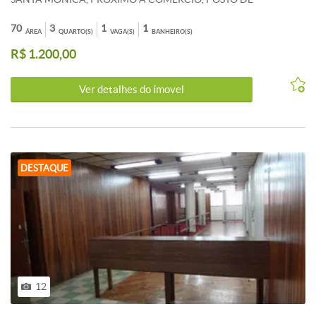
GASOLINA.
70
3
1
1
ÁREA
QUARTO(S)
VAGA(S)
BANHEIRO(S)
R$ 1.200,00
Ver detalhes do ímovel
DESTAQUE
12