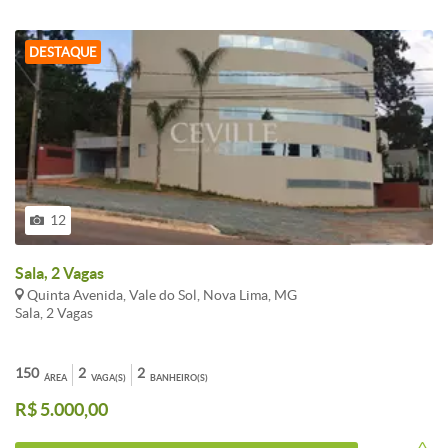
temperado; 1 banheiro na sobreloja, cujo acesso é por escadarias de
alvenaria e forradas de carpete. Loja com pintura interna nova
(paredes e tetos), em muito bom estado geral de conservação e
DESTAQUE
apresentação; já equipada com luminárias grandes, lâmpadas
fluorescentes, interruptores e tomadas instaladas nas paredes;
redes elétrica e hidráulica em normal funcionamento.
12
Sala, 2 Vagas
Quinta Avenida, Vale do Sol, Nova Lima, MG
Sala, 2 Vagas
150
2
2
ÁREA
VAGA(S)
BANHEIRO(S)
R$ 5.000,00