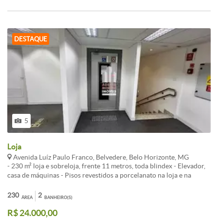
próximo à ao Colégio Santo Antonio, Colégio Bueno Brandão,
Colégio Barão do Rio Branco, Colégio Sagrado Coração de Jesus,
praça Savassi, Mc Donald, Shopping Patio Savassi , Rua Rio Grande
do Norte, Avenida Professor Morais. CARACTERISTICAS:
DESTAQUE
5
Loja
Avenida Luíz Paulo Franco, Belvedere, Belo Horizonte, MG
- 230 m² loja e sobreloja, frente 11 metros, toda blindex - Elevador,
casa de máquinas - Pisos revestidos a porcelanato na loja e na
sobreloja - Tetos rebaixados a gesso com iluminação completa -
Banheiros completos com todos os utensílios na loja e na sobreloja -
230
2
ÁREA
BANHEIRO(S)
Rede de dados completa já instalada - Copa - AVCB concebido -
R$ 24.000,00
Loja c/sobreloja especial na Rua Luiz Paulo Franco, 669, Belvedere,