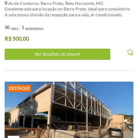
Av do Contorno, Barro Preto, Belo Horizonte, MG
Excelente sala para locação no Barro Preto, ideal para consultório.
A sala possui divisão da recepção para a sala, ar condicionado,
persianas nas janelas e um banheiro. Sala no 13º andar. Linda vista
da cidade - Ao lado do Hospital Felício Rocho. VALOR DO
30
1
ÁREA
BANHEIRO(S)
ALUGUEL DE R$500,00 SOMENTE PARA SALA. CASO SE
R$ 500,00
INTERESSE PELA VAGA DE GARAGEM ACRESCENTAR R$350,00
AO VALOR DO ALUGUEL.
Ver detalhes do ímovel
DESTAQUE