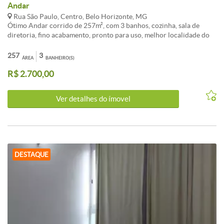
Andar
Rua São Paulo, Centro, Belo Horizonte, MG
Ótimo Andar corrido de 257m², com 3 banhos, cozinha, sala de
diretoria, fino acabamento, pronto para uso, melhor localidade do
centro, localizado na Rua São Paulo nº 940, em frente ao shopping
cidade, venha conhecer o local.
257
3
ÁREA
BANHEIRO(S)
R$ 2.700,00
Ver detalhes do ímovel
DESTAQUE