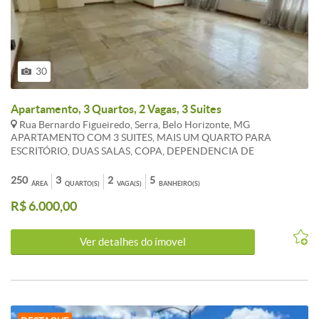
30
Apartamento, 3 Quartos, 2 Vagas, 3 Suites
Rua Bernardo Figueiredo, Serra, Belo Horizonte, MG
APARTAMENTO COM 3 SUITES, MAIS UM QUARTO PARA
ESCRITÓRIO, DUAS SALAS, COPA, DEPENDENCIA DE
EMPREGADA, ARMARIOS EM MADEIRA, AREA DE SERVIÇO,
250M², SALÃO DE FESTAS MONTADO, ACADEMIA, EXCELENTE
250
3
2
5
ÁREA
QUARTO(S)
VAGA(S)
BANHEIRO(S)
ÁREA EXTERNA, CONTROLE DE ENTRADA COM
R$ 6.000,00
RECONHECIMENTO FACIAL, 2 VAGAS DE GARAGEM
PARALELAS, OTIMA LOCALIZAÇÃO, PROXIMO A ESCOLAS,
FARMACIAS, SUPERMERCADO CLUBE OLYMPICO.
Ver detalhes do ímovel