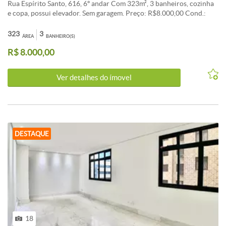
Rua Espírito Santo, 616, 6º andar Com 323m², 3 banheiros, cozinha
e copa, possui elevador. Sem garagem. Preço: R$8.000,00 Cond.:
R$4.000,00 IPTU: R$65,00 tratar: 31 3261 - 7010 / 31 99978 -
7010.
323
3
ÁREA
BANHEIRO(S)
R$ 8.000,00
Ver detalhes do ímovel
DESTAQUE
18