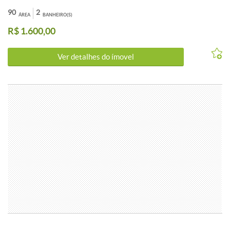
90
2
ÁREA
BANHEIRO(S)
R$ 1.600,00
Ver detalhes do ímovel