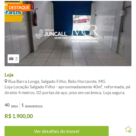
DESTAQUE
2
Loja
Rua Barra Longa, Salgado Filho, Belo Horizonte, MG
Loja Locação Salgado Filho - aproximadamente 40m², reformada, pé
direito 4 metros, 02 portas de aço, piso em cerâmica. Loja segura
com laje, paredes azulejadas até a metade, bancada com lavatório,
banheiro. Local de grande movimentação de veículos e pessoas,
40
1
ÁREA
BANHEIRO(S)
próxima à todo tipo de comércio, de frente para a praça Padre José
R$ 1.900,00
Luiz. Promoção de 30(trinta) dias de aluguel grátis pelo valor
nominal anunciado, não válido para as demais despesas de locação,
tais como IPTU, condomínio, etc... Valores sujeito a alterações sem
Ver detalhes do ímovel
aviso prévio.