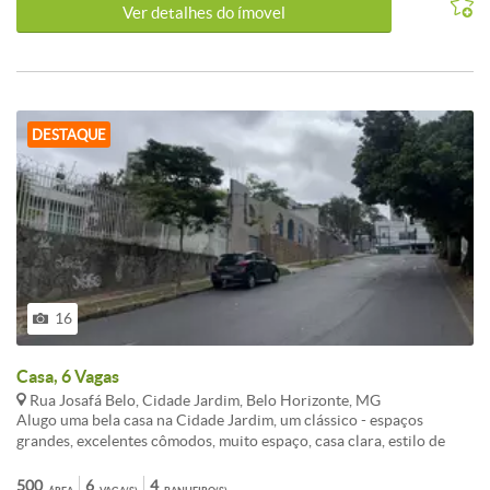
Ver detalhes do ímovel
DESTAQUE
16
Casa, 6 Vagas
Rua Josafá Belo, Cidade Jardim, Belo Horizonte, MG
Alugo uma bela casa na Cidade Jardim, um clássico - espaços
grandes, excelentes cômodos, muito espaço, casa clara, estilo de
época, sempre foi residencia precisa de adaptações para comercio e
ate residencia. DAMOS CARÊNCIA NO ALUGUEL PARA SUA
500
6
4