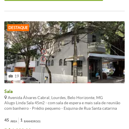
DESTAQUE
19
Sala
Avenida Álvares Cabral, Lourdes, Belo Horizonte, MG
Alugo Linda Sala 45m2 - com sala de espera e mais sala de reunião
com banheiro - Prédio pequeno - Esquina de Rua Santa catarina
próximo a Assembléia ministério Publico e todos os bancos e etc...
Estamos finalizando as pinturas! Traga seu negocio pra cá! Prédio
45
1
ÁREA
BANHEIRO(S)
de fácil acesso, podendo trabalhar a qualquer dia e horário sem