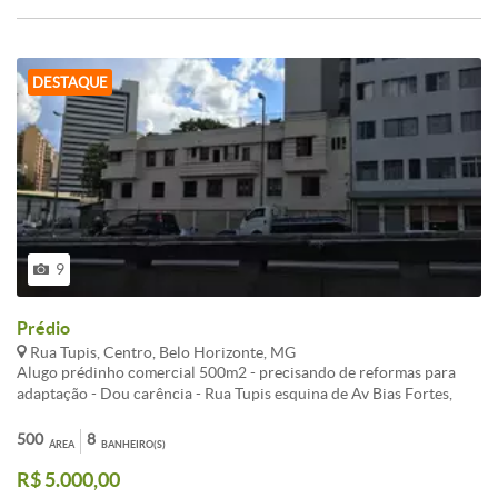
DESTAQUE
9
Prédio
Rua Tupis, Centro, Belo Horizonte, MG
Alugo prédinho comercial 500m2 - precisando de reformas para
adaptação - Dou carência - Rua Tupis esquina de Av Bias Fortes,
dois pavimentos excelente pra loja e escritórios, local de fácil
acesso e boa visão. Fachada com visão permanente...Oportunidade
500
8
ÁREA
BANHEIRO(S)
única!!! Combino uma carência para adaptação do seu negocio...
R$ 5.000,00