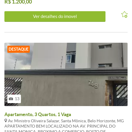
R$ 1.200,00
problemas. Local excelente pra trabalhar e ganhar dinheiro.
Estamos aqui pra melhor atender !
Ver detalhes do ímovel
DESTAQUE
13
Apartamento, 3 Quartos, 1 Vaga
Av. Ministro Oliveira Salazar, Santa Mônica, Belo Horizonte, MG
APARTAMENTO BEM LOCALIZADO NA AV. PRINCIPAL DO
SANTA MONICA, PROXIMO A COMERCIO, POSTO DE