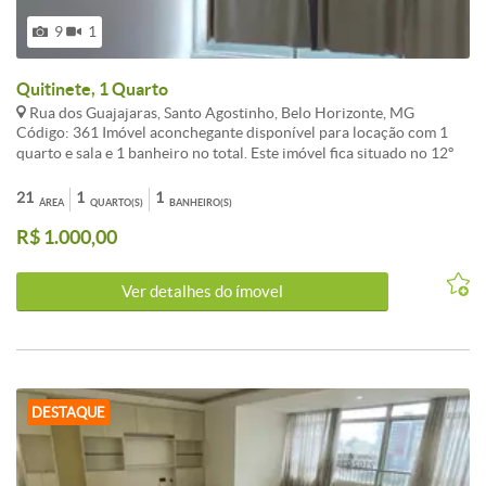
9
1
Quitinete, 1 Quarto
Rua dos Guajajaras, Santo Agostinho, Belo Horizonte, MG
Código: 361 Imóvel aconchegante disponível para locação com 1
quarto e sala e 1 banheiro no total. Este imóvel fica situado no 12º
andar. O condomínio fica localizado em Rua dos Guajajaras no
bairro Santo Agostinho em Belo Horizonte. É bem localizado,
21
1
1
ÁREA
QUARTO(S)
BANHEIRO(S)
próximo aos principais pontos de Lourdes, tais como Teatro
R$ 1.000,00
Topázio, Brasas English Course, Una-Barro Preto, Teatro Santo
Agostinho, Instituto Charles Perrault e Diamond Mall.
CARACTERISTICAS:Cozinha com armários - Banheiros com
Ver detalhes do ímovel
armários - Porteiro físico - Sol da manhã - Esquadrias alumínio -
Janela com venezianas - Jardins - Elevador social - Elevador serviço
- Hall Social Decorado
DESTAQUE