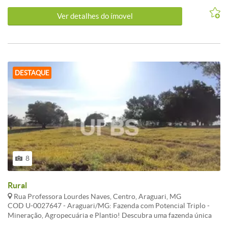
33 92 Ha 339.200 M - Informações Atualizadas em Trinta e Um de
Ver detalhes do ímovel
julho Dois Mil e Vinte e Seis
DESTAQUE
8
Rural
Rua Professora Lourdes Naves, Centro, Araguari, MG
COD U-0027647 - Araguari/MG: Fazenda com Potencial Triplo -
Mineração, Agropecuária e Plantio! Descubra uma fazenda única
na zona rural de Araguari/MG, um verdadeiro tesouro de