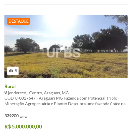
DESTAQUE
8
Rural
[endereco], Centro, Araguari, MG
COD U-0027647 - Araguari MG Fazenda com Potencial Triplo -
Mineração Agropecuária e Plantio Descubra uma fazenda única na
zona rural de Araguari MG um verdadeiro tesouro de
oportunidades Com vocação agropecuária e excelente para plantio
339200
ÁREA
esta propriedade rural oferece ainda um diferencial valioso uma
R$ 5.000.000,00
vasta área de cascalho pronta para exploração mineral. Um
investimento inteligente em um local com múltiplas possibilidades.