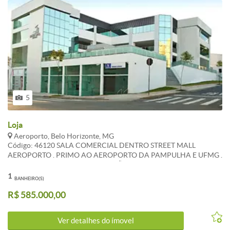
5
Loja
Aeroporto, Belo Horizonte, MG
Código: 46120 SALA COMERCIAL DENTRO STREET MALL
AEROPORTO . PRIMO AO AEROPORTO DA PAMPULHA E UFMG .
PONTO COMERCIAL EM EXPANSÃO . LOJA COM PE DIREITO
DUPLO . ATUALIZADO EM 01/11/2022 . CARACTERISTICAS:
1
BANHEIRO(S)
Banheiros com armários
R$ 585.000,00
Ver detalhes do ímovel