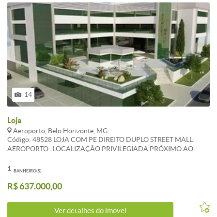
14
Loja
Aeroporto, Belo Horizonte, MG
Código: 48528 LOJA COM PE DIREITO DUPLO STREET MALL
AEROPORTO . LOCALIZAÇÃO PRIVILEGIADA PRÓXIMO AO
AEROPORTO E UFMG . EXCELENTE PARA ESCOLAS E EMPRESAS
EM GERAL , ACADEMIAS . SISTEMA DE ALARME E VIGIA
1
BANHEIRO(S)
ATUALIZADO EM 01/11/2022 . CARACTERISTICAS: Banhos com
R$ 637.000,00
blindex - Interfone - Quarto Motorista - Sol da manhã - Esquadrias
alumínio - Gás Canalizado - Jardins - 1 Elevador social - Hall Social
Decorado - Portão Eletrônico
Ver detalhes do ímovel