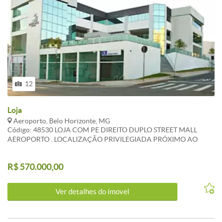
12
Loja
Aeroporto, Belo Horizonte, MG
Código: 48530 LOJA COM PE DIREITO DUPLO STREET MALL
AEROPORTO . LOCALIZAÇÃO PRIVILEGIADA PRÓXIMO AO
AEROPORTO E UFMG . EXCELENTE PARA ESCOLAS E EMPRESAS
EM GERAL , ACADEMIAS . SISTEMA DE ALARME E VIGIA LOCAL .
R$ 570.000,00
ATUALIZADO EM 01/11/2022 . CARACTERISTICAS:Interfone - Sol
da manhã - Esquadrias alumínio - Janela com venezianas - Gás
Canalizado - 1 Elevador social - Portão Eletrônico
Ver detalhes do ímovel