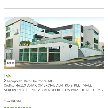
8
Loja
Aeroporto, Belo Horizonte, MG
Código: 46113 LOJA COMERCIAL DENTRO STREET MALL
AEROPORTO . PRIMO AO AEROPORTO DA PAMPULHA E UFMG .
PONTO COMERCIAL EM EXPANSÃO . LOJA COM PE DIREITO
DUPLO . ATUALIZADO EM 20/05/2021 CARACTERISTICAS:
1
BANHEIRO(S)
Banheiros com armários