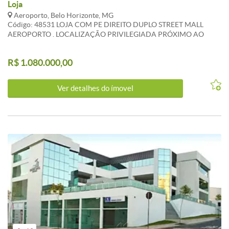
Loja
Aeroporto, Belo Horizonte, MG
Código: 48531 LOJA COM PE DIREITO DUPLO STREET MALL
AEROPORTO . LOCALIZAÇÃO PRIVILEGIADA PRÓXIMO AO
AEROPORTO E UFMG . EXCELENTE PARA ESCOLAS E EMPRESAS
EM GERAL , ACADEMIAS . SISTEMA DE ALARME E VIGIA LOCAL .
R$ 1.080.000,00
ATUALIZADO EM 01/11/2022 . CARACTERISTICAS: Banhos com
blindex - Interfone - Esquadrias alumínio - Gás Canalizado - 1
Elevador social - Portão Eletrônico
Ver detalhes do ímovel