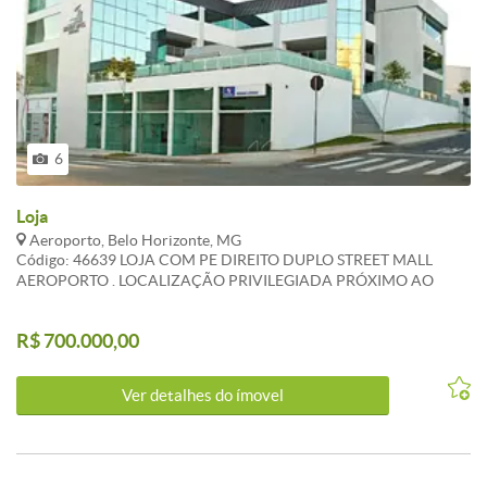
6
Loja
Aeroporto, Belo Horizonte, MG
Código: 46639 LOJA COM PE DIREITO DUPLO STREET MALL
AEROPORTO . LOCALIZAÇÃO PRIVILEGIADA PRÓXIMO AO
AEROPORTO E UFMG . EXCELENTE PARA ESCOLAS E EMPRESAS
EM GERAL , ACADEMIAS . SISTEMA DE ALARME E VIGIA LOCAL .
R$ 700.000,00
ATUALIZADO EM 01/11/2022 . CARACTERISTICAS:Porteiro físico
- Interfone - Sol da manhã - Esquadrias alumínio - Gás Canalizado -
1 Elevador social - Hall Social Decorado - Portão Eletrônico
Ver detalhes do ímovel