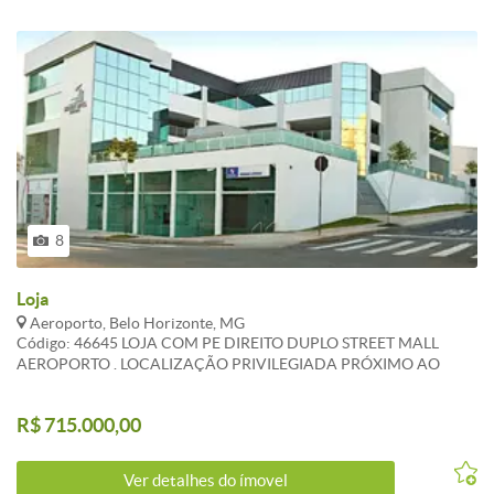
8
Loja
Aeroporto, Belo Horizonte, MG
Código: 46645 LOJA COM PE DIREITO DUPLO STREET MALL
AEROPORTO . LOCALIZAÇÃO PRIVILEGIADA PRÓXIMO AO
AEROPORTO E UFMG . EXCELENTE PARA ESCOLAS E EMPRESAS
EM GERAL , ACADEMIAS . SISTEMA DE ALARME E VIGIA LOCAL .
R$ 715.000,00
ATUALIZADO EM 01/11/2022 . CARACTERISTICAS:Porteiro físico
- Interfone - Sol da manhã - Gás Canalizado - 1 Elevador social - Hall
Social Decorado
Ver detalhes do ímovel