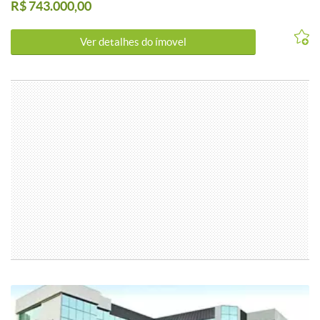
R$ 743.000,00
Jardins
Ver detalhes do ímovel