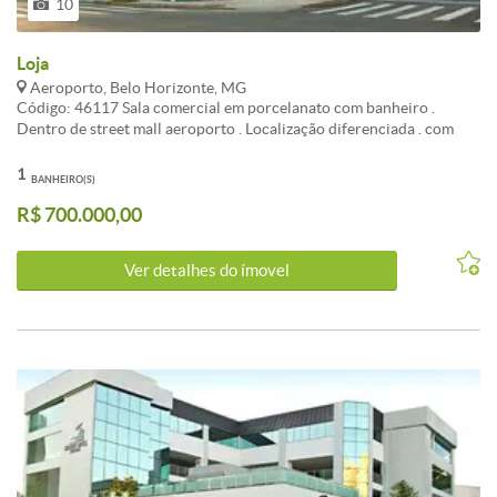
10
Loja
Aeroporto, Belo Horizonte, MG
Código: 46117 Sala comercial em porcelanato com banheiro .
Dentro de street mall aeroporto . Localização diferenciada . com
toda infraestrutura . proximo a UFMG e AEROPORTO
ATUALIZADO EM 01/11/2022 . CARACTERISTICAS: Banheiros
1
BANHEIRO(S)
com armários
R$ 700.000,00
Ver detalhes do ímovel