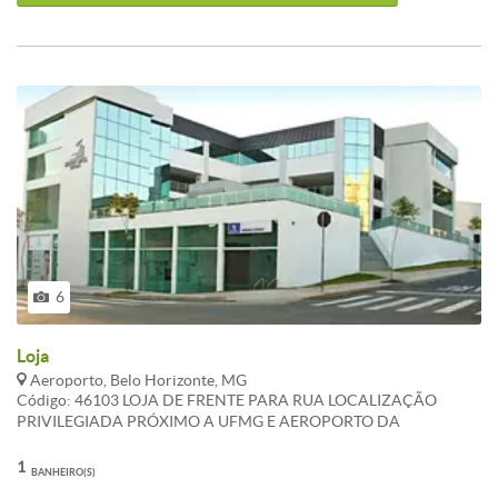
6
Loja
Aeroporto, Belo Horizonte, MG
Código: 46103 LOJA DE FRENTE PARA RUA LOCALIZAÇÃO
PRIVILEGIADA PRÓXIMO A UFMG E AEROPORTO DA
PAMPULHA . ACOPLADAS AO STREET MALL AEROPORTO . PE
DIREITO DUPLO . ÁREA DE ESTACIONAMENTO . ATUALIZADO
1
BANHEIRO(S)
EM 01/11/2022 . CARACTERISTICAS:1 Banheiros com armários -