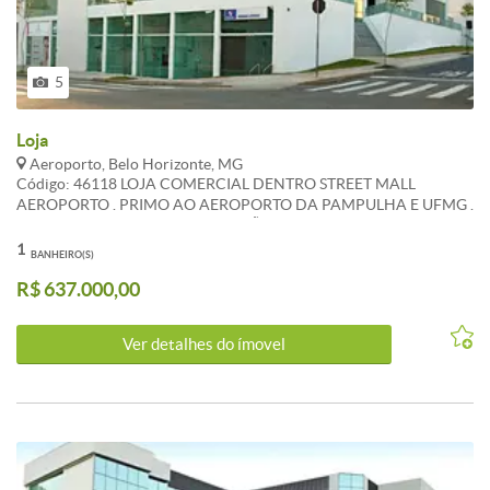
5
Loja
Aeroporto, Belo Horizonte, MG
Código: 46118 LOJA COMERCIAL DENTRO STREET MALL
AEROPORTO . PRIMO AO AEROPORTO DA PAMPULHA E UFMG .
PONTO COMERCIAL EM EXPANSÃO . LOJA COM PE DIREITO
DUPLO . ATUALIZADO EM 01/11/2022 . CARACTERISTICAS:
1
BANHEIRO(S)
Banheiros com armários
R$ 637.000,00
Ver detalhes do ímovel