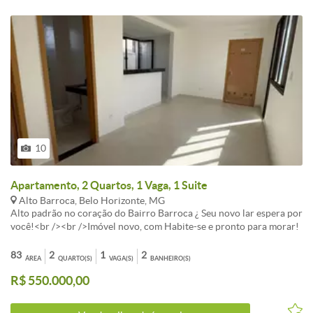
10
Apartamento, 2 Quartos, 1 Vaga, 1 Suite
Alto Barroca, Belo Horizonte, MG
Alto padrão no coração do Bairro Barroca ¿ Seu novo lar espera por
você!<br /><br />Imóvel novo, com Habite-se e pronto para morar!
<br /><br />Se você busca conforto, sofisticação e uma excelente
localização, este apartamento é a escolha perfeita!<br /><br />São 2
83
2
1
2
ÁREA
QUARTO(S)
VAGA(S)
BANHEIRO(S)
quartos, sendo 1 suíte, em uma planta inteligente e muito bem
R$ 550.000,00
distribuída. <br /><br />O imóvel oferece uma sala ampla integrada
à área externa, ideal para receber amigos e familiares, além de uma
cozinha espaçosa e funcional. A área de serviço também possui