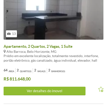
13
Apartamento, 2 Quartos, 2 Vagas, 1 Suite
Alto Barroca, Belo Horizonte, MG
Prédio em excelente localização, totalmente revestido, interfone,
portão eletrônico, gás canalizado, água individual, elevador, hall
social fechado, jardins, 02 vagas de garagem, em linha, cobertas,
próximo a padaria, sacolão, supermercados, lotérica, ponto de
64
2
2
2
ÁREA
QUARTO(S)
VAGA(S)
BANHEIRO(S)
ônibus, táxi e de fácil acesso ao centro. - Apartamento composto de:
R$ 811.648,00
- 02 quartos (piso em laminado de madeira); - 01 salão para 02
ambientes (piso em porcelanato); - 02 banhos sendo social e suíte
(piso em cerâmica); - Cozinha americana com bancada em granito
Ver detalhes do ímovel
(piso em cerâmica); - Área de serviço, - Área privativa de 35.00
metros quadrados.