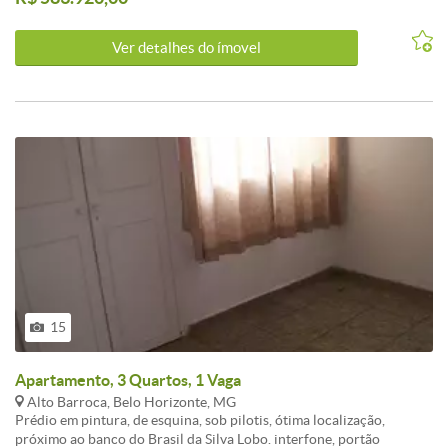
madeira);<br /><br />- 01 Salão para 2 ambientes (piso em
porcelanato);<br /><br />- 02 Banhos sendo social e suite (piso em
Ver detalhes do ímovel
cerâmica);<br /><br />- Cozinha americana com bancada em
granito (piso em cerâmica);<br /><br />- Áreas de serviço.<br /><br
/>- Entrega da obra : agosto de 2022
15
Apartamento, 3 Quartos, 1 Vaga
Alto Barroca, Belo Horizonte, MG
Prédio em pintura, de esquina, sob pilotis, ótima localização,
próximo ao banco do Brasil da Silva Lobo. interfone, portão