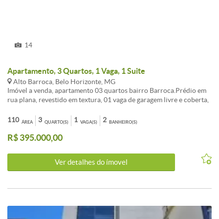
<br />Cozinha com bancada em granito e armários, piso em
cerâmica;<br /><br />Área de serviço;<br /><br />Banho da
empregada
14
Apartamento, 3 Quartos, 1 Vaga, 1 Suite
Alto Barroca, Belo Horizonte, MG
Imóvel a venda, apartamento 03 quartos bairro Barroca.Prédio em
rua plana, revestido em textura, 01 vaga de garagem livre e coberta,
demarcada, área livre com churrasqueira, salão de festas (área para
festa). Apartamento com 02 salas separadas piso em tábua corrida,
110
3
1
2
ÁREA
QUARTO(S)
VAGA(S)
BANHEIRO(S)
03 quartos com armários piso em tábua corrida,02 banhos sendo 01
R$ 395.000,00
suíte com piso em cerâmica, bancadas em mármore, cozinha com
armários, Dce tipo suíte, área de serviço.
Ver detalhes do ímovel