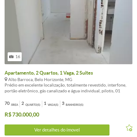
16
Apartamento, 2 Quartos, 1 Vaga, 2 Suites
Alto Barroca, Belo Horizonte, MG
Prédio em excelente localização, totalmente revestido, interfone,
portão eletrônico, gás canalizado e água individual, pilotis, 01
elevador, hall social fechado, 02 vagas e garagem livre cobertas ,
próximo a todo tipo de comercio .<br /><br />Apartamento
70
2
1
3
ÁREA
QUARTO(S)
VAGA(S)
BANHEIRO(S)
composto de :<br /><br />- 02 Quartos com (piso em laminado de
R$ 730.000,00
madeira ), <br /><br />- 01 Sala ampla com (piso em porcelanato),
<br /><br />- 02 suítes com (piso em porcelanato), varanda,<br />
<br />- Cozinha americana com bancada em granito (piso em
Ver detalhes do ímovel
porcelanato), <br /><br />- Área de serviço .<br /><br />Obs,