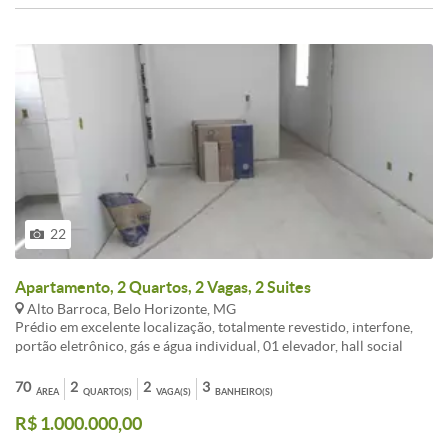
22
Apartamento, 2 Quartos, 2 Vagas, 2 Suites
Alto Barroca, Belo Horizonte, MG
Prédio em excelente localização, totalmente revestido, interfone,
portão eletrônico, gás e água individual, 01 elevador, hall social
fechado, hall social fechado, em blindex, circuito interno de TV, 02
vagas de garagem livre cobertas , próximo a todo tipo de comercio.
70
2
2
3
ÁREA
QUARTO(S)
VAGA(S)
BANHEIRO(S)
<br /><br />Apartamento de área privativa composta de :<br /><br
R$ 1.000.000,00
/>- 02 Quartos com (piso em laminado de madeira), varanda,<br />
<br />- 01 Sala ampla com (piso em porcelanato) lavabo,<br /><br