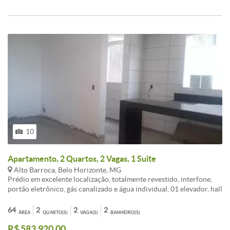
Excelente apartamento, ótimo local, confiram... <br /><br />Entrega
da obra : Dezembro de 2023
10
Apartamento, 2 Quartos, 2 Vagas, 1 Suite
Alto Barroca, Belo Horizonte, MG
Prédio em excelente localização, totalmente revestido, interfone,
portão eletrônico, gás canalizado e água individual, 01 elevador, hall
social fechado, jardins, 02 vagas de garagem em linha livre coberta ,
próximo a padaria, sacolão, supermercados, lotérica, ponto de
64
2
2
2
ÁREA
QUARTO(S)
VAGA(S)
BANHEIRO(S)
ônibus, táxi e fácil acesso ao centro.<br /><br />Apartamento
R$ 583.920,00
composto de :<br /><br />- 02 Quartos (piso em laminado de