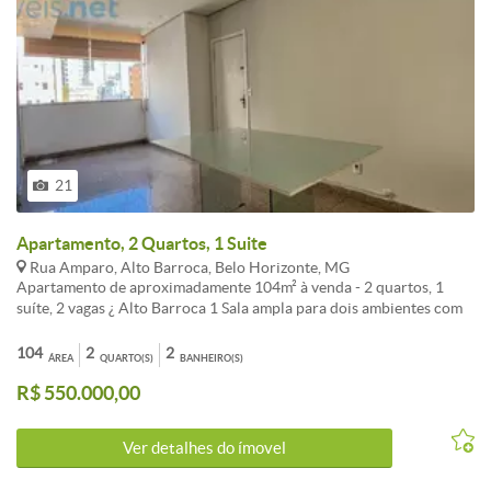
21
Apartamento, 2 Quartos, 1 Suite
Rua Amparo, Alto Barroca, Belo Horizonte, MG
Apartamento de aproximadamente 104m² à venda - 2 quartos, 1
suíte, 2 vagas ¿ Alto Barroca 1 Sala ampla para dois ambientes com
piso em porcelanato e granito, iluminação planejada e teto
rebaixado2 Quartos amplos com armários planejados, piso em
104
2
2
ÁREA
QUARTO(S)
BANHEIRO(S)
cerâmica, sendo uma suíte com bancada em granito, espelho e box
R$ 550.000,00
em blindexCozinha espaçosa com armários planejados, piso e
bancada em granitoBanheiro social com bancada em granito,
espelho, armários planejados e box em blindexDCEÁrea de serviço
Ver detalhes do ímovel
com pia2 vagas de garagem cobertas e em linha Valores sujeitos à
alteração sem aviso prévio.