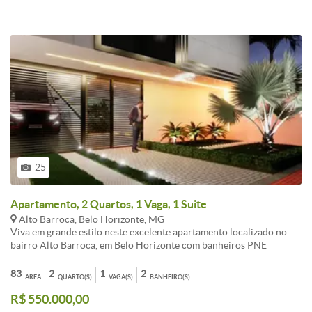
25
Apartamento, 2 Quartos, 1 Vaga, 1 Suite
Alto Barroca, Belo Horizonte, MG
Viva em grande estilo neste excelente apartamento localizado no
bairro Alto Barroca, em Belo Horizonte com banheiros PNE
(Pessoas com necessidades especiais. Prédio revestido, bike park,
energia solar, sistema avançado de segurança e preparação para
83
2
1
2
ÁREA
QUARTO(S)
VAGA(S)
BANHEIRO(S)
ar.Apartamentos tipo01 Sala (Estar e Jantar)<br /><br />01 Banho
R$ 550.000,00
social<br /><br />02 Quartos com suíte<br /><br />01 Cozinha
com área de serviçoPREVISÃO DE ENTREGA: