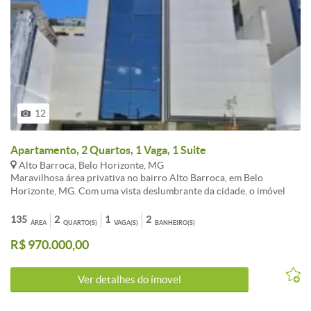
12
Apartamento, 2 Quartos, 1 Vaga, 1 Suite
Alto Barroca, Belo Horizonte, MG
Maravilhosa área privativa no bairro Alto Barroca, em Belo
Horizonte, MG. Com uma vista deslumbrante da cidade, o imóvel
conta com amplo espaço interno, acabamentos de alto padrão e uma
área externa perfeita para relaxar e curtir momentos especiais.
135
2
1
2
ÁREA
QUARTO(S)
VAGA(S)
BANHEIRO(S)
Possui 2 quartos, sendo 1 suites, sala ampla, cozinha planejada, área
R$ 970.000,00
de serviço e 2 vagas de garagem. O condomínio oferece segurança
24 horas,. Localização privilegiada, próximo a comércios, escolas e
fácil acesso às principais vias da cidade. Agende sua visita e venha
Ver detalhes do ímovel
se encantar com essa oportunidade única!