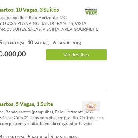
artos, 10 Vagas, 3 Suites
es (pampulha), Belo Horizonte, MG
990 CASA PLANA NO BANDEIRANTES, VISTA
R, 03 SUITES, SALAS, PISCINA, ÁREA GOURMET E
ocal privilegiado no bairro, esta casa se encontra
la da Lagoa da Pampulha. toda murada, com quadra
5
10
6
QUARTO(S)
VAGA(S)
BANHEIRO(S)
, área gourmet nova e planejada, piscina, jardins,
0.000,00
ragem coberta e descoberta para vários carros, portão
Ver detalhes
interfone. Sua construção é de alvenaria, madeira e
 compõe de ampla varanda integrada a sala para vários
anelões de vidro, 04 quartos, 2 com armários, 02 com
 3 suítes, escritório, banheiro social, cozinha planejada,
ulação, armário despensa. No sub solo temos a
CE e outros. Casa clara, bem ventilada e com linda vista.
el de menor valor no negócio. CARACTERISTICAS:
artos, 5 Vagas, 1 Suite
o, Bandeirantes (pampulha), Belo Horizonte, MG
 Casa: Com 04 salas com piso em granito. Cozinha rica
com piso em granito, bancada em granito, Lavabo,
esso a area do espaço gourmet com porta em blindex. 03
os sendo 01 suite, todos com armarios e piso em
3
5
5
QUARTO(S)
VAGA(S)
BANHEIRO(S)