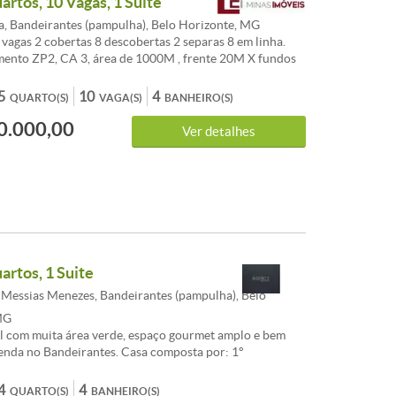
artos, 10 Vagas, 1 Suite
, Bandeirantes (pampulha), Belo Horizonte, MG
vagas 2 cobertas 8 descobertas 2 separas 8 em linha.
ento ZP2, CA 3, área de 1000M , frente 20M X fundos
ia retangular, declive, murado / Sugestão de
Só casa. Casa: Área construída de 370M , área
5
10
4
QUARTO(S)
VAGA(S)
BANHEIRO(S)
e 800M . 1 Andar: 4 sala, varanda, lavanderia, 3 quartos,
0.000,00
o 1 social 1 suíte 1 lavabo, 2 hidro, closet, cozinha,
Ver detalhes
e, área de serviço, casa com 3 níveis 3 degraus de um
. 2 Andar Subnível: Escada em ardósia, varanda, 2
anho social, closet, porão de +/- 100M
artos, 1 Suite
Messias Menezes, Bandeirantes (pampulha), Belo
MG
l com muita área verde, espaço gourmet amplo e bem
enda no Bandeirantes. Casa composta por: 1°
3 quartos com piso em tabua corrida sendo dois com
nejados e uma suíte; Banheiro social e suíte com box,
4
4
QUARTO(S)
BANHEIRO(S)