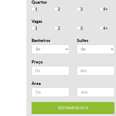
Quartos
1
2
3
4+
Vagas
1
2
3
4+
Banheiros
Suítes
Preço
Área