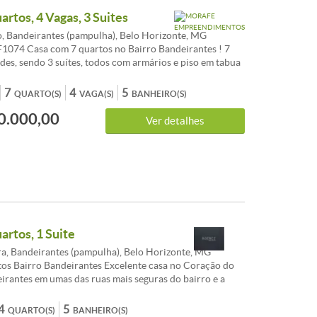
artos, 4 Vagas, 3 Suites
, Bandeirantes (pampulha), Belo Horizonte, MG
1074 Casa com 7 quartos no Bairro Bandeirantes ! 7
des, sendo 3 suítes, todos com armários e piso em tabua
anheiros com armários. 3 amplas salas com piso em tábua
ndes janelas proporcionando iluminação e ventilação.
7
4
5
QUARTO(S)
VAGA(S)
BANHEIRO(S)
me com copa, bancada em granito, toda com armário,
0.000,00
randes janelas. Área externa conta com jardins na frente
Ver detalhes
parte de trás, temos piscina e espaço gourmet. Garagem
os. CARACTERISTICAS:Cozinha com armários - 7Quartos
 - 5 Banheiros com armários - 5 Banhos com blindex -
bo - Despensa - Área privativa - Área de lazer - Piscina -
Churrasqueira - Closet - Janela com venezianas - Banho
Jardins - Portão Eletrônico
artos, 1 Suite
a, Bandeirantes (pampulha), Belo Horizonte, MG
os Bairro Bandeirantes Excelente casa no Coração do
irantes em umas das ruas mais seguras do bairro e a
Lagoa da Pampulha. Casa medindo ótimos 368m² de área
uito bem distribuídos sendo linear, ao entrar você ira se
4
5
QUARTO(S)
BANHEIRO(S)