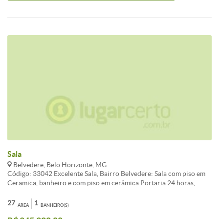
Sala
Belvedere, Belo Horizonte, MG
Código: 33042 Excelente Sala, Bairro Belvedere: Sala com piso em
Ceramica, banheiro e com piso em cerâmica Portaria 24 horas,
controle de acesso por catraca; Estacionamento rotativo no prédio
para clientes e mensalistas; 03 elevadores CARACTERISTICAS:
27
1
ÁREA
BANHEIRO(S)