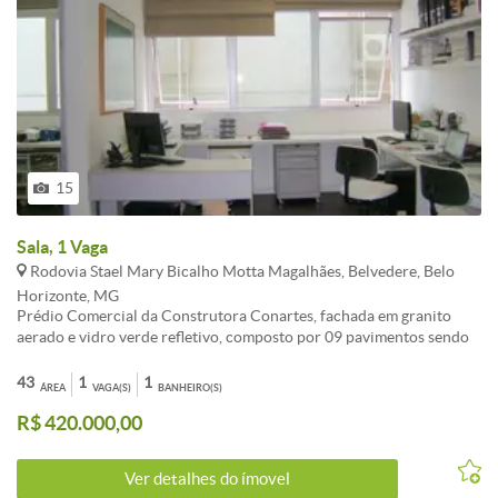
15
Sala, 1 Vaga
Rodovia Stael Mary Bicalho Motta Magalhães, Belvedere, Belo
Horizonte, MG
Prédio Comercial da Construtora Conartes, fachada em granito
aerado e vidro verde refletivo, composto por 09 pavimentos sendo
02 níveis de garagem, 01 hall de entrada decorado e 06 andares de
salas ou andares corridos, portaria 24h, 02 elevadores codificados,
43
1
1
ÁREA
VAGA(S)
BANHEIRO(S)
hall em granito, estacionamento rotativo no prédio. 02 salas juntas
R$ 420.000,00
muito bem montadas com teto rebaixado, projeto de iluminação,
lavabo, copa, piso em laminado vinílico escuro, partes frias em
granito e vidrotil! 01vaga livre e demarcada(11).
Ver detalhes do ímovel