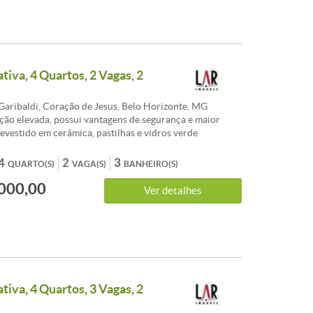
tiva, 4 Quartos, 2 Vagas, 2
Garibaldi, Coração de Jesus, Belo Horizonte, MG
ição elevada, possui vantagens de segurança e maior
revestido em cerâmica, pastilhas e vidros verde
enezianas em alumínio. Medidores de gás e água
aquecimento solar. Área de lazer, pilotis com 1.100 m²,
4
2
3
QUARTO(S)
VAGA(S)
BANHEIRO(S)
a, espaço gourmet, salão de festas e de jogos, fitness e
000,00
a. 02 vagas de garagem. Apartamento : salão para 02
Ver detalhes
iso em laminado.Varanda. Lavabo com piso em
uartos sendo 02 suítes com piso em laminado. Banhos
tes, piso e bancada em porcelanato. Cozinha com piso e
orcelanato. Área de serviço e banho de empregada.
va livre de 37 m². Venha fazer um bom negócio!
em 03/12/2018.
tiva, 4 Quartos, 3 Vagas, 2