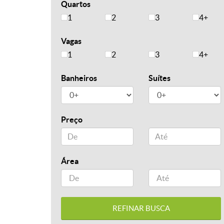
Quartos
1
2
3
4+
Vagas
1
2
3
4+
Banheiros
Suítes
Preço
Área