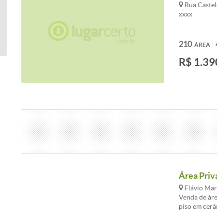
Rua Castel
xxxx
210
ÁREA
R$ 1.39
Área Priva
Flávio Mar
Venda de áre
piso em cerâ
cerâmica. Ba