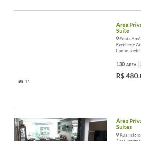
Área Priva
Suite
Santa Amél
Excelente Ar
banho social
laminado,ban
130
ÁREA
R$ 480.
11
Área Priva
Suites
Rua Inácio