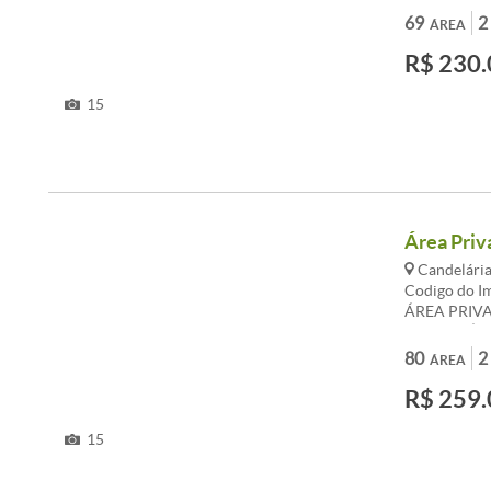
cerâmica. ár
69
2
ÁREA
localização, 
R$ 230.
apartamento 
Kubitschek, a
min do centr
15
Área Priva
Candelária
Codigo do 
ÁREA PRIVA
CANDELÁRI
BH BUS DE 
80
2
ÁREA
COMPOSTO 
R$ 259.
BLINDEX, 
BANCADA E
SERVIÇO, Á
15
DEMARCADA
LOCALIZAÇ