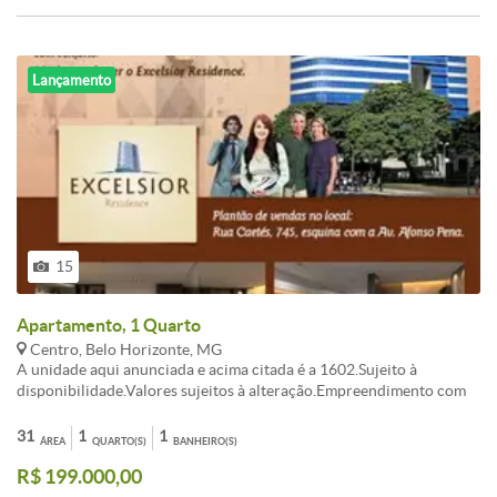
Lançamento
15
Apartamento, 1 Quarto
Centro, Belo Horizonte, MG
A unidade aqui anunciada e acima citada é a 1602.Sujeito à
disponibilidade.Valores sujeitos à alteração.Empreendimento com
Apartamentos de tamanhos diversos variando entre 28 m² a 92
m².Valores variados em função de tamanho e posicionamento. As
31
1
1
ÁREA
QUARTO(S)
BANHEIRO(S)
unidades serão entregues com vãos livres, sem divisões internas,
R$ 199.000,00
exceto banheiros.Visite no local os apartamentos decorados.