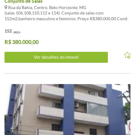
Conjunto de Salas
Rua da Bahia, Centro, Belo Horizonte, MG
(salas 106,108,110,112 e 114). Conjunto de salas com
152m2,banheiro masculino e feminino. Preço:R$380.000,00 Cond:
R$1.012,99 IPTU: R$291,48 TRATAR:3261-7010
152
ÁREA
R$ 380.000,00
Ver detalhes do ímovel