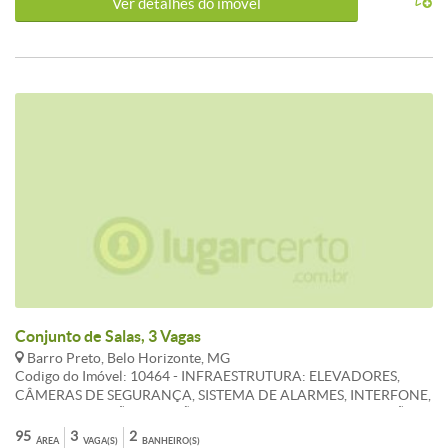
Ver detalhes do ímovel
Conjunto de Salas, 3 Vagas
Barro Preto, Belo Horizonte, MG
Codigo do Imóvel: 10464 - INFRAESTRUTURA: ELEVADORES,
CÂMERAS DE SEGURANÇA, SISTEMA DE ALARMES, INTERFONE,
GUARITA, PORTÃO ELETRÕNICO, RUA PLANA, LOCALIZAÇÃO
PRIVILEGIADA E PX AO COMÉRCIO. EXCELENTE SALA C/ 95M , 2
95
3
2
ÁREA
VAGA(S)
BANHEIRO(S)