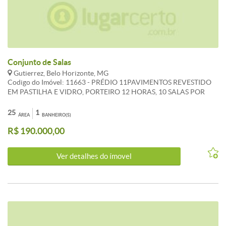
Conjunto de Salas
Gutierrez, Belo Horizonte, MG
Codigo do Imóvel: 11663 - PRÉDIO 11PAVIMENTOS REVESTIDO
EM PASTILHA E VIDRO, PORTEIRO 12 HORAS, 10 SALAS POR
ANDAR, 2 ELEVADORES. CONJUNTO DE 3 SALAS 23M CADA
UMA, PISO EM GRANITO. OBS:CADA SALA R$ 190.000,00.
25
1
ÁREA
BANHEIRO(S)
R$ 190.000,00
Ver detalhes do ímovel