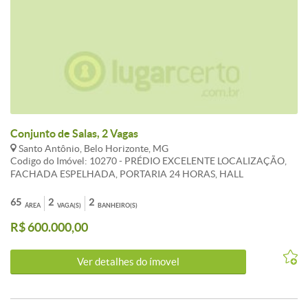
Conjunto de Salas, 2 Vagas
Santo Antônio, Belo Horizonte, MG
Codigo do Imóvel: 10270 - PRÉDIO EXCELENTE LOCALIZAÇÃO,
FACHADA ESPELHADA, PORTARIA 24 HORAS, HALL
DECORDADO, 3 ELEVADORES, CIRCUITO DE CAMERA DE
SEGURANÇA, 2 VAGAS PARALELAS. CONJUNTO DE SALA C/65M
65
2
2
ÁREA
VAGA(S)
BANHEIRO(S)
, 2 BANHEIROS, SISTEMA PARA AR CONDICIONADO.
R$ 600.000,00
Ver detalhes do ímovel