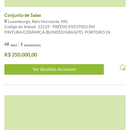
Conjunto de Salas
Luxemburgo, Belo Horizonte, MG
Codigo do Imóvel: 12229 - PRÉDIO EVESTIDO EM
PINTURA/CERÂMICA/BLINDEX/GRANITO, PORTEIRO 24
HORAS, ELEVADOR, HALL DECORADO. CONJUNTO DE SALAS
UNIFICADAS C/RECEPÇÃO, 2 AR CONDICIONADO, PISO
68
1
ÁREA
BANHEIRO(S)
PORCELANATO /67 M , 2 BHS, COPA.
R$ 350.000,00
Ver detalhes do ímovel