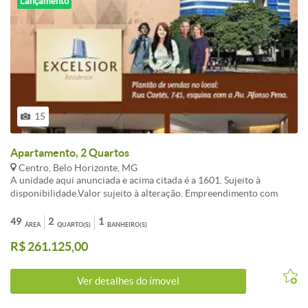
Lançamento
15
Apartamento, 2 Quartos
Centro, Belo Horizonte, MG
A unidade aqui anunciada e acima citada é a 1601. Sujeito à
disponibilidade.Valor sujeito à alteração. Empreendimento com
aptos de tamanhos variando de 28 a 92 m²com valores e
posicionamentos diversos.Serão entregues com vãos livres, sem
49
2
1
ÁREA
QUARTO(S)
BANHEIRO(S)
divisões internas, exceto banheiro.Visite no local os apartamentos
R$ 261.125,00
decorados.
Ver detalhes do ímovel