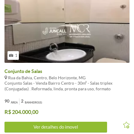
1
Conjunto de Salas
Rua da Bahia, Centro, Belo Horizonte, MG
Conjunto Salas - Venda Bairro Centro - 30m² - Salas triplex
(Conjugadas) . Reformada, linda, pronta para uso, formato
retangular, piso 100% em cerâmica, banheiro privativo reformado,
ar condicionado Split, imóvel silencioso, 12º andar, linda vista!
90
2
ÁREA
BANHEIRO(S)
Prédio com portaria 24 horas, 04 elevadores. Agende horário para
R$ 204.000,00
conhecer o imóvel, confira!
Ver detalhes do ímovel