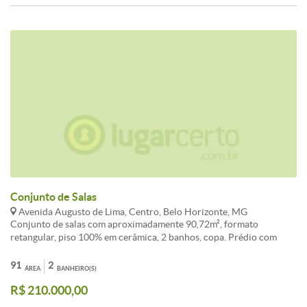
BLINDEX E TRANSFORMADA EM UMA RECEPÇÃO COMPLETA
PARA SECRETARIA E ESPERA DE CLIENTES PARA SER
ATENDIDOS. OBS: SÃO 3 SALAS DE FUNDOS COM VISTA
ESPETACULAR DA SERRA DO CURRAL, E 2 SALAS DE FRENTE
COM VISTA PARA O HOSPITAL MADRE TERESA.
Conjunto de Salas
Avenida Augusto de Lima, Centro, Belo Horizonte, MG
Conjunto de salas com aproximadamente 90,72m², formato
retangular, piso 100% em cerâmica, 2 banhos, copa. Prédio com
portaria 24 horas, 04 elevadores. Valor de condomínio e IPTU estão
sujeito a alterações sem aviso prévio.
91
2
ÁREA
BANHEIRO(S)
R$ 210.000,00