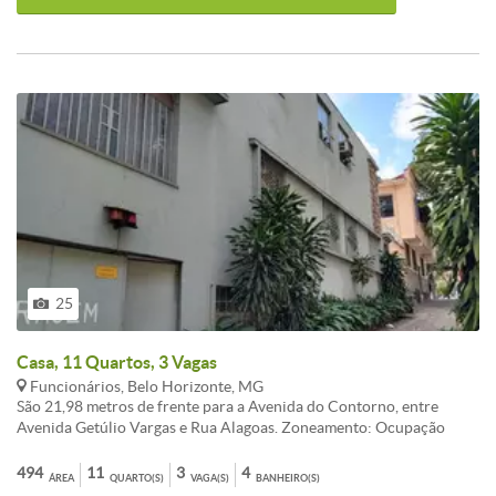
25
Casa, 11 Quartos, 3 Vagas
Funcionários, Belo Horizonte, MG
São 21,98 metros de frente para a Avenida do Contorno, entre
Avenida Getúlio Vargas e Rua Alagoas. Zoneamento: Ocupação
preferencial 3 Casa com 03 pavimentos, garagem para 03 carros,
localizada em um dos melhores pontos da Savassi, grande potencial
494
11
3
4
ÁREA
QUARTO(S)
VAGA(S)
BANHEIRO(S)
de investimento, atende a vários tipos de comércio. Térreo: garagem