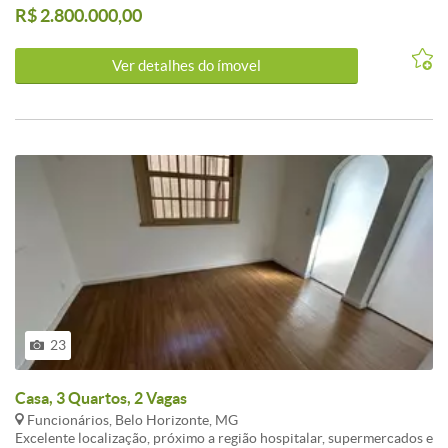
R$ 2.800.000,00
para 03 carros, 04 quartos, 02 banheiros, copa/cozinha, lavanderia;
Primeiro andar - hall,, 04 quartos, 02 banheiros, 02 salas, lavabo e
varanda. Segundo andar - 3 quartos, 03 salas, 02 banheiros, cozinha.
Ver detalhes do ímovel
Área total construída de 493,96m2.
23
Casa, 3 Quartos, 2 Vagas
Funcionários, Belo Horizonte, MG
Excelente localização, próximo a região hospitalar, supermercados e