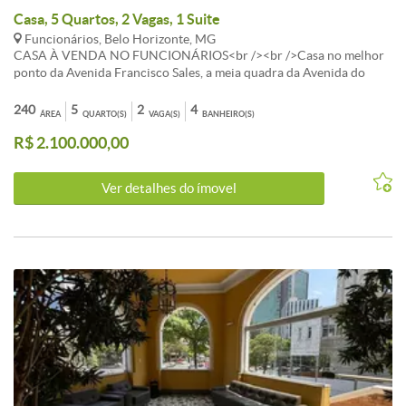
Casa, 5 Quartos, 2 Vagas, 1 Suite
Funcionários, Belo Horizonte, MG
CASA À VENDA NO FUNCIONÁRIOS<br /><br />Casa no melhor
ponto da Avenida Francisco Sales, a meia quadra da Avenida do
Contorno, próxima ao TJMG, aos Hospitais das Clínicas, São Lucas,
João XXIII, FHEMIG, Santa Casa e toda área hospitalar e médica. <br
240
5
2
4
ÁREA
QUARTO(S)
VAGA(S)
BANHEIRO(S)
/><br />Apropriada para consultórios, clínicas, Restaurantes, Lojas
R$ 2.100.000,00
para todo tipo de comércio. Fácil estacionamento no local. <br />
<br />1º Pavimento: Jardim de entrada, recepção, sala anexa, duas
salas anexadas, 2 banhos, copa cozinha, hall de escada. Área externa
Ver detalhes do ímovel
com quintal, lavanderia mais 2 salas construídas no local das 2
vagas, que podem ser desmanchadas. <br /><br />2º pavimento:
Ampla estar com varandão fechado, 4 salas, banho.