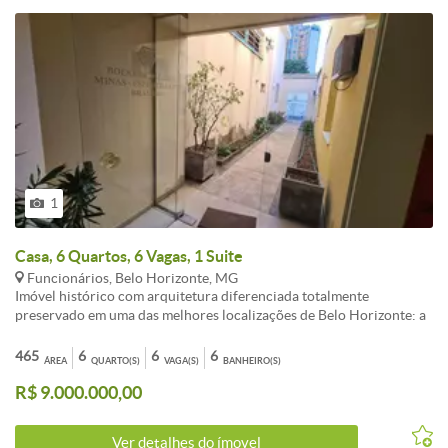
1
Casa, 6 Quartos, 6 Vagas, 1 Suite
Funcionários, Belo Horizonte, MG
Imóvel histórico com arquitetura diferenciada totalmente
preservado em uma das melhores localizações de Belo Horizonte: a
praça Tiradentes (Avenida Afonso Pena esquina com Avenida
Brasil). Conta com diversos gabinetes, salas de reuniões, salas de
465
6
6
6
ÁREA
QUARTO(S)
VAGA(S)
BANHEIRO(S)
espera, sanitários, sacadas, copas, auditório, amplo estacionamento
R$ 9.000.000,00
e área externa com jardins.
Ver detalhes do ímovel