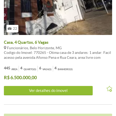
22
Casa, 4 Quartos, 6 Vagas
Funcionários, Belo Horizonte, MG
Codigo do Imovel: 770265 - Otima casa de 3 andares: 1 andar: Facil
acesso pela avenida Afonso Pena e Rua Ceara, area livre com
churrasqueira, bem arejado, kitnet, sala, copa, banheiro e espaco
com varanda. Andar: salas amplas clara e arejada, algumas com
445
4
6
4
ÁREA
QUARTO(S)
VAGA(S)
BANHEIRO(S)
divisorias, auditorio e banheiros. Detalhes do imovel: | Frente |
R$ 6.500.000,00
Closet | Varanda / Sacada | Claro / Arejado | Hidromassagem |
Escritorio | Area de Servico | Box Despejo | Banho Empregada |
Quarto Empregada | Churrasqueira | Varanda Detalhes gerais: |
Ver detalhes do ímovel
Interfone | Portao Eletronico | Area Livre | Area Verde / Jardins |
Churrasqueira|