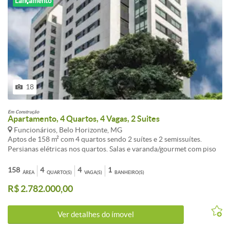
Lançamento
18
Em Construção
Apartamento, 4 Quartos, 4 Vagas, 2 Suites
Funcionários, Belo Horizonte, MG
Aptos de 158 m² com 4 quartos sendo 2 suítes e 2 semissuítes.
Persianas elétricas nos quartos. Salas e varanda/gourmet com piso
de mármore. 2 ou 4 vagas. Lazer completo. Stand de vendas no local.
Informações complementares: Lazer completo com salão de festas,
158
4
4
1
ÁREA
QUARTO(S)
VAGA(S)
BANHEIRO(S)
espaço gourmet, piscinas aquecidas adulto com raia e infantil, sauna
R$ 2.782.000,00
a vapor integrada à piscina, sala de massagem, espaço kids,
playground, espaço fitness, salão de jogos, churrasqueira gourmet,
quadra esportiva e muito mais! * Previsão para instalação de ar
Ver detalhes do ímovel
condicionado Split nos quartos dos apartamentos. Apartamentos de
158 m² com 4 quartos sendo 2 suítes e 2 semissuítes Previsão para