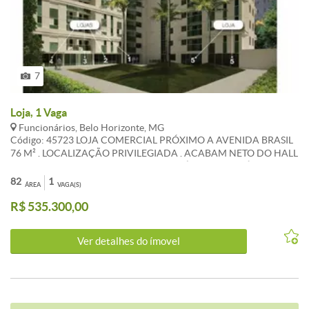
7
Loja, 1 Vaga
Funcionários, Belo Horizonte, MG
Código: 45723 LOJA COMERCIAL PRÓXIMO A AVENIDA BRASIL
76 M² . LOCALIZAÇÃO PRIVILEGIADA . ACABAM NETO DO HALL
DE LUXO . EXCELENTE PARA CONSULTÓRIOS E COMÉRCIO EM
GERAL ATUALIZADO EM 28-02-2020 CARACTERISTICAS:
82
1
ÁREA
VAGA(S)
R$ 535.300,00
Ver detalhes do ímovel