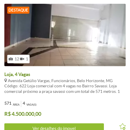
DESTAQUE
12
1
Loja, 4 Vagas
Avenida Getúlio Vargas, Funcionários, Belo Horizonte, MG
Código: 622 Loja comercial com 4 vagas no Bairro Savassi. Loja
comercial próximo a praça savassi com um total de 571 metros. 1
pavimento térreo uma área de 422 metros, com 8 metros de frente,
com alargamento de mais 4 metros apos entrar na loja, tornando
571
4
ÁREA
VAGA(S)
então para 12 metros, com um vão livre mais 11 salas, banheiros
R$ 4.500.000,00
feminino e masculino para 15 pessoas, cozinha. Mezanino de 149
metros, com 7 salas, cozinha, área de circulação. Se o comprador
achar interessante que retira toda as salas que foram feitas em
Ver detalhes do ímovel