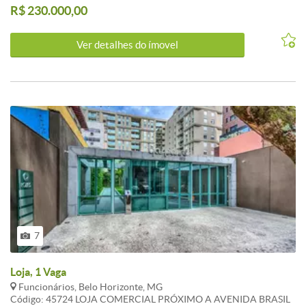
R$ 230.000,00
preços e informações exibidos, poderão sofrer mudanças sem
prévio aviso. Por este motivo estes deverão ser confirmados pelo
departamento comercial da imobiliária.
Ver detalhes do ímovel
7
Loja, 1 Vaga
Funcionários, Belo Horizonte, MG
Código: 45724 LOJA COMERCIAL PRÓXIMO A AVENIDA BRASIL