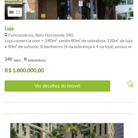
11
Loja
Funcionários, Belo Horizonte, MG
Loja comercia com +-240m², sendo 80m² de sobreloja, 120m² de loja
e 40m² de subsolo, 8 banheiros (4 na sobreloja e 4 na loja), possui ar
condicionado central.
240
8
ÁREA
BANHEIRO(S)
R$ 1.800.000,00
Ver detalhes do ímovel