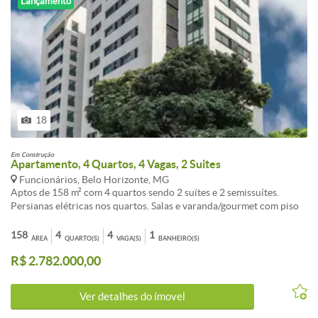
Lançamento
18
Em Construção
Apartamento, 4 Quartos, 4 Vagas, 2 Suites
Funcionários, Belo Horizonte, MG
Aptos de 158 m² com 4 quartos sendo 2 suítes e 2 semissuítes.
Persianas elétricas nos quartos. Salas e varanda/gourmet com piso
de mármore. 2 ou 4 vagas. Lazer completo. Stand de vendas no local.
Informações complementares: Lazer completo com salão de festas,
158
4
4
1
ÁREA
QUARTO(S)
VAGA(S)
BANHEIRO(S)
espaço gourmet, piscinas aquecidas adulto com raia e infantil, sauna
R$ 2.782.000,00
a vapor integrada à piscina, sala de massagem, espaço kids,
playground, espaço fitness, salão de jogos, churrasqueira gourmet,
quadra esportiva e muito mais! * Previsão para instalação de ar
Ver detalhes do ímovel
condicionado Split nos quartos dos apartamentos. Apartamentos de
158 m² com 4 quartos sendo 2 suítes e 2 semissuítes Previsão para