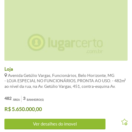
Loja
Avenida Getúlio Vargas, Funcionários, Belo Horizonte, MG
- LOJA ESPECIAL NO FUNCIONÁRIOS, PRONTA AO USO. - 482m²
ao nível da rua, na Av. Getúlio Vargas, 451, contra-esquina Av.
Afonso Pena, ponto comercial magnífico, 15m de frente, piso
revestido, ar condicionado central, cofre forte, três banheiros
482
3
ÁREA
BANHEIRO(S)
completos (um PNE), copa, estacionamento ao lado e defronte.
R$ 5.650.000,00
DAREMOS CONTRATO LONGO.
Ver detalhes do ímovel