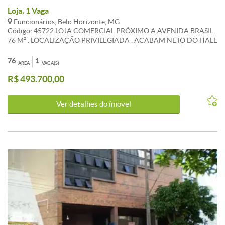
Loja, 1 Vaga
Funcionários, Belo Horizonte, MG
Código: 45722 LOJA COMERCIAL PRÓXIMO A AVENIDA BRASIL
76 M² . LOCALIZAÇÃO PRIVILEGIADA . ACABAM NETO DO HALL
DE LUXO . EXCELENTE PARA CONSULTÓRIOS E COMÉRCIO EM
GERAL . ATUALIZADO EM 14/ 03 / 2020 CARACTERISTICAS:
76
1
ÁREA
VAGA(S)
R$ 493.700,00
Ver detalhes do ímovel