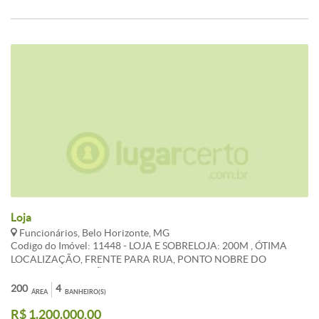
Loja
Funcionários, Belo Horizonte, MG
Codigo do Imóvel: 11448 - LOJA E SOBRELOJA: 200M , ÓTIMA
LOCALIZAÇÃO, FRENTE PARA RUA, PONTO NOBRE DO
FUNCIONÁRIOS, SÃO 200M EM 3 PAVIMENTOS, 80M DE LOJA,
40 DE SOBRE LOJA E 80 DE SUBSOLO, 4 BANHEIROS. OBS: LOCAL
200
4
ÁREA
BANHEIRO(S)
C/RESTRIÇÕES DE FUNCIONAMENTO...
R$ 1.200.000,00