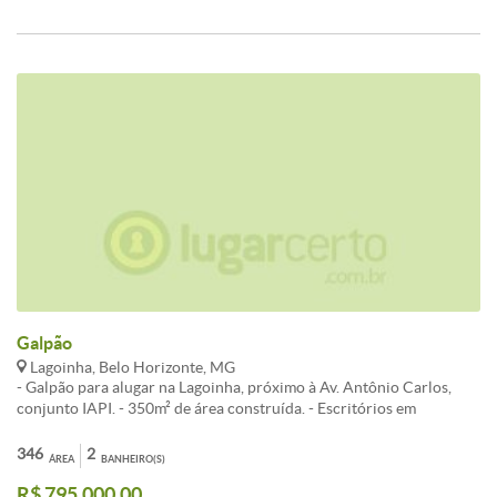
Galpão
Lagoinha, Belo Horizonte, MG
- Galpão para alugar na Lagoinha, próximo à Av. Antônio Carlos,
conjunto IAPI. - 350m² de área construída. - Escritórios em
mezanino. - Galpão com piso industrial, meia parede revestida em
cerâmica e janelas protegidas com telas. - 02 banheiros com
346
2
ÁREA
BANHEIRO(S)
chuveiro. - Área administrativa nos fundos do galpão com 3 salas,
R$ 795.000,00
cozinha e banheiro. - Ideal para empresas do ramo alimentício.