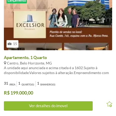
Lançamento
15
Apartamento, 1 Quarto
Centro, Belo Horizonte, MG
A unidade aqui anunciada e acima citada é a 1602.Sujeito à
disponibilidade.Valores sujeitos à alteração.Empreendimento com
Apartamentos de tamanhos diversos variando entre 28 m² a 92
m².Valores variados em função de tamanho e posicionamento. As
31
1
1
ÁREA
QUARTO(S)
BANHEIRO(S)
unidades serão entregues com vãos livres, sem divisões internas,
R$ 199.000,00
exceto banheiros.Visite no local os apartamentos decorados.
Ver detalhes do ímovel