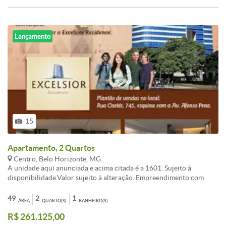
Lançamento
15
Apartamento, 2 Quartos
Centro, Belo Horizonte, MG
A unidade aqui anunciada e acima citada é a 1601. Sujeito à
disponibilidade.Valor sujeito à alteração. Empreendimento com
aptos de tamanhos variando de 28 a 92 m²com valores e
posicionamentos diversos.Serão entregues com vãos livres, sem
49
2
1
ÁREA
QUARTO(S)
BANHEIRO(S)
divisões internas, exceto banheiro.Visite no local os apartamentos
R$ 261.125,00
decorados.