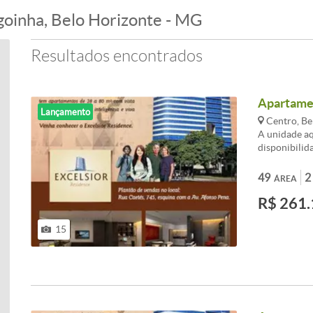
goinha, Belo Horizonte - MG
Resultados encontrados
Apartamen
Lançamento
Centro, Be
A unidade aq
disponibilid
aptos de tam
posicionamen
49
2
ÁREA
divisões int
R$ 261.
decorados.
15