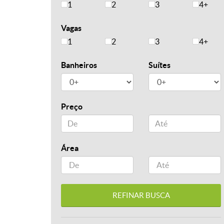
1
2
3
4+
Vagas
1
2
3
4+
Banheiros
Suítes
Preço
Área