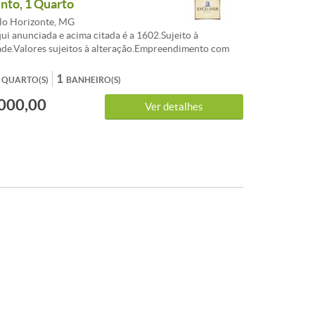
to, 1 Quarto
lo Horizonte, MG
ui anunciada e acima citada é a 1602.Sujeito à
ade.Valores sujeitos à alteração.Empreendimento com
 de tamanhos diversos variando entre 28 m² a 92
ariados em função de tamanho e posicionamento. As
1
QUARTO(S)
BANHEIRO(S)
ão entregues com vãos livres, sem divisões internas,
000,00
iros.Visite no local os apartamentos decorados.
Ver detalhes