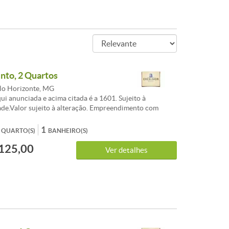
to, 2 Quartos
lo Horizonte, MG
ui anunciada e acima citada é a 1601. Sujeito à
ade.Valor sujeito à alteração. Empreendimento com
anhos variando de 28 a 92 m²com valores e
tos diversos.Serão entregues com vãos livres, sem
1
QUARTO(S)
BANHEIRO(S)
ernas, exceto banheiro.Visite no local os apartamentos
125,00
Ver detalhes