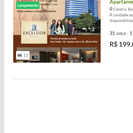
Apartamen
Lançamento
Centro, Be
A unidade aq
disponibilid
Apartamentos
m².Valores v
31
1
ÁREA
unidades ser
R$ 199.
exceto banhe
15