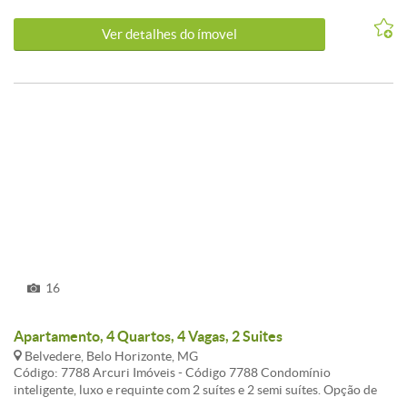
físico e cancela monitorada 24h. Próximo a área verde de
preservação permanente de 50mil m² para dar maior tranquilidade,
Ver detalhes do ímovel
conforto e bem estar, tudo isso dentro de Belo Horizonte. Fácil
acesso as principais vias entrada e saída do bairro. Obs.: O valor do
imóvel pode ser alterado sem aviso prévio. Por este motivo,
confirme com nossos consultores. CARACTERISTICAS:
16
Apartamento, 4 Quartos, 4 Vagas, 2 Suites
Belvedere, Belo Horizonte, MG
Código: 7788 Arcuri Imóveis - Código 7788 Condomínio
inteligente, luxo e requinte com 2 suítes e 2 semi suítes. Opção de