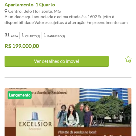
Apartamento, 1 Quarto
Centro, Belo Horizonte, MG
A unidade aqui anunciada e acima citada é a 1602.Sujeito à
disponibilidade.Valores sujeitos à alteração.Empreendimento com
Apartamentos de tamanhos diversos variando entre 28 m² a 92
m².Valores variados em função de tamanho e posicionamento. As
31
1
1
ÁREA
QUARTO(S)
BANHEIRO(S)
unidades serão entregues com vãos livres, sem divisões internas,
R$ 199.000,00
exceto banheiros.Visite no local os apartamentos decorados.
Ver detalhes do ímovel
Lançamento