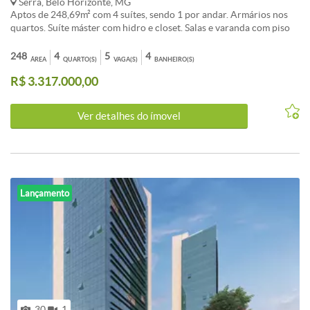
Serra, Belo Horizonte, MG
Aptos de 248,69m² com 4 suítes, sendo 1 por andar. Armários nos
quartos. Suíte máster com hidro e closet. Salas e varanda com piso
de mármore. Torre revestida com granito. 5 vagas de garagem.
Elevadores codificados. Lazer. Informações complementares:
248
4
5
4
ÁREA
QUARTO(S)
VAGA(S)
BANHEIRO(S)
Aquecimento central solar/gás. Lazer com piscina aquecida, fitness,
R$ 3.317.000,00
grill gourmet e salão de festas. Informações sobre o local do
empreendimento: Localização privilegiada, próximo a praça Milton
Campos. Rua Carolina Figueiredo, esquina com Rua Palmira.
Ver detalhes do ímovel
Lançamento
30
1