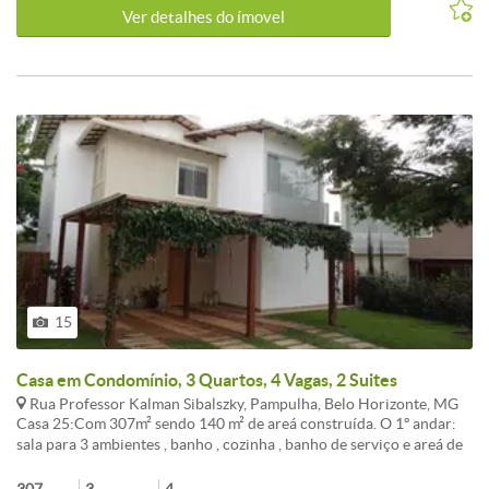
Ver detalhes do ímovel
15
Casa em Condomínio, 3 Quartos, 4 Vagas, 2 Suites
Rua Professor Kalman Sibalszky, Pampulha, Belo Horizonte, MG
Casa 25:Com 307m² sendo 140 m² de areá construída. O 1º andar:
sala para 3 ambientes , banho , cozinha , banho de serviço e areá de
serviço com DCE. 2º andar: 3 quartos, sendo 1 suíte com closet
montado , mais 1 suíte,e mais uma semi-suíte, o 3º quarto pode ser