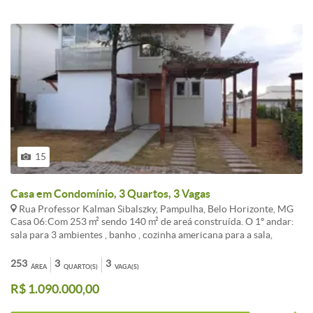
15
Casa em Condomínio, 3 Quartos, 3 Vagas
Rua Professor Kalman Sibalszky, Pampulha, Belo Horizonte, MG
Casa 06:Com 253 m² sendo 140 m² de areá construída. O 1º andar:
sala para 3 ambientes , banho , cozinha americana para a sala,
depósito, banho de serviço e areá. 2º andar: 3 quartos, sendo 1 suíte
casal com opção p/ closet, ais uma suíte , e uma semi-suíte, o 3º
253
3
3
ÁREA
QUARTO(S)
VAGA(S)
quarto pode ser reversível , estar íntimo.
R$ 1.090.000,00