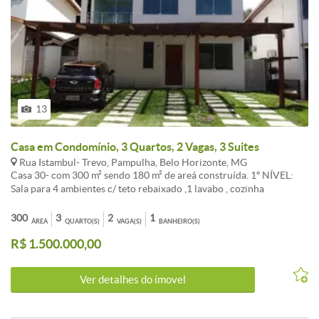
13
Casa em Condomínio, 3 Quartos, 2 Vagas, 3 Suites
Rua Istambul- Trevo, Pampulha, Belo Horizonte, MG
Casa 30- com 300 m² sendo 180 m² de areá construída. 1º NÍVEL:
Sala para 4 ambientes c/ teto rebaixado ,1 lavabo , cozinha
americana para a sala, área de serviço ampla e separada com 1
banho e dispensa ou quarto para empregada , banho na varanda
300
3
2
1
ÁREA
QUARTO(S)
VAGA(S)
BANHEIRO(S)
externa. 2º NÍVEL: 3 quartos com suítes, suíte master c/espaço p/
R$ 1.500.000,00
closet e banho com banheira de hidromassagem todo duplo, sala
íntima que pode ser feito um novo quarto. Varanda na suíte c/ vista
para Condomínio. Acabamento em luxo, corrimão escada em aço
Ver detalhes do ímovel
inox e vidros; granito alto padrão na escada e bancadas, 3 vagas de
garagem paralelas.