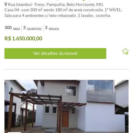
Rua Istambul- Trevo, Pampulha, Belo Horizonte, MG
Casa 04- com 300 m² sendo 180 m² de areá construída. 1º NÍVEL:
Sala para 4 ambientes c/ teto rebaixado ,1 lavabo , cozinha
americana para a sala, área de serviço ampla e separada com 1
banho e 1 dispensa. 2º NÍVEL: 3 quartos com suítes, suíte master
300
3
3
ÁREA
QUARTO(S)
VAGA(S)
c/armário e banho com banheira de hidromassagem, sala íntima que
R$ 1.650.000,00
pode ser feito um novo quarto. Varanda na suíte c/ vista para
Condomínio. Acabamento em luxo, corrimão escada em aço inox e
vidros; granito alto padrão na escada e bancadas, 2 vagas de
Ver detalhes do ímovel
garagem paralelas.