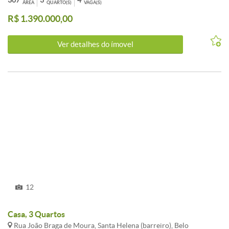
307
3
4
ÁREA
QUARTO(S)
VAGA(S)
reversível , estar íntimo. TODA MONTADA C/ARMÁRIOS
R$ 1.390.000,00
PLANEJADOS , ESPAÇO GOURMET PRONTO, TETOS
REBAIXADOS EM GESSO COM PROJETO DE ILUMINAÇÃO ,
ACABAMENTOS MODIFICADOS PELO CLIENTE TODO EM
Ver detalhes do ímovel
PADRÃO LUXO.
12
Casa, 3 Quartos
Rua João Braga de Moura, Santa Helena (barreiro), Belo