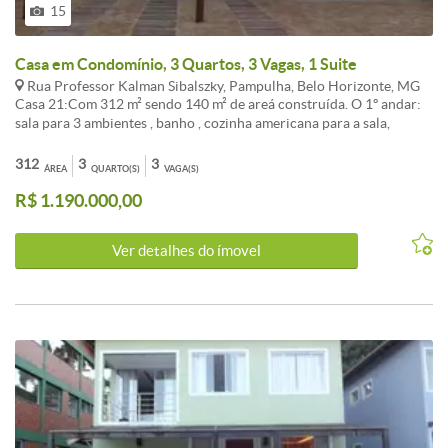
15
Casa em Condomínio, 3 Quartos, 3 Vagas, 1 Suite
Rua Professor Kalman Sibalszky, Pampulha, Belo Horizonte, MG
Casa 21:Com 312 m² sendo 140 m² de areá construída. O 1º andar:
sala para 3 ambientes , banho , cozinha americana para a sala,
depósito, banho de serviço e areá. 2º andar: 3 quartos, sendo 1 suíte
master casal com opção p/ closet e com hidromassagem sendo todo
312
3
3
ÁREA
QUARTO(S)
VAGA(S)
o banheiro adaptado para casal , sala intima, uma semi-suíte, o 3º
R$ 1.190.000,00
quarto pode ser reversível , estar íntimo.
Ver detalhes do ímovel