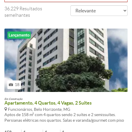
36.229 Resultados
semelhantes
Lançamento
18
Em Construção
Apartamento, 4 Quartos, 4 Vagas, 2 Suites
Funcionários, Belo Horizonte, MG
Aptos de 158 m² com 4 quartos sendo 2 suítes e 2 semissuítes.
Persianas elétricas nos quartos. Salas e varanda/gourmet com piso
de mármore. 2 ou 4 vagas. Lazer completo. Stand de vendas no local.
Informações complementares: Lazer completo com salão de festas,