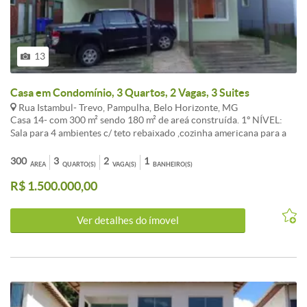
13
Casa em Condomínio, 3 Quartos, 2 Vagas, 3 Suites
Rua Istambul- Trevo, Pampulha, Belo Horizonte, MG
Casa 14- com 300 m² sendo 180 m² de areá construída. 1º NÍVEL:
Sala para 4 ambientes c/ teto rebaixado ,cozinha americana para a
sala, área de serviço ampla e separada com 1 banho e 1 dispensa. 2º
NÍVEL: 3 quartos com suítes, suíte master c/armário e banho com
300
3
2
1
ÁREA
QUARTO(S)
VAGA(S)
BANHEIRO(S)
banheira de hidromassagem, sala íntima que pode ser feito um novo
R$ 1.500.000,00
quarto. Varanda na suíte c/ vista para Condomínio. Acabamento em
luxo, corrimão escada em aço inox e vidros; granito alto padrão na
escada e bancadas, 2 vagas de garagem paralelas.
Ver detalhes do ímovel