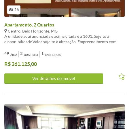
15
Apartamento, 2 Quartos
Centro, Belo Horizonte, MG
A unidade aqui anunciada e acima citada é a 1601. Sujeito à
disponibilidade.Valor sujeito à alteração. Empreendimento com
aptos de tamanhos variando de 28 a 92 m²com valores e
posicionamentos diversos.Serão entregues com vãos livres, sem
49
2
1
ÁREA
QUARTO(S)
BANHEIRO(S)
divisões internas, exceto banheiro.Visite no local os apartamentos
R$ 261.125,00
decorados.
Ver detalhes do ímovel