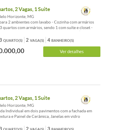
artos, 2 Vagas, 1 Suite
elo Horizonte, MG
 para 2 ambientes com lavabo - Cozinha com armários
 3 quartos com armários, sendo 1 com suíte e closet -
ial com armário, box em blindex e espelho - Área ampla
om churrasqueira, pia com armário, lavanderia, 1
3
2
4
QUARTO(S)
VAGA(S)
BANHEIRO(S)
uarto de despensa. -2 vagas de garagem cobertas
0.000,00
asa toda montada e decorada, pronta para morar. Ótima
Ver detalhes
próximo a Rua dos Geólogos e Avenida dos Engenheiros.
abite-se. Aceita permuta de imóvel até 800 mil.
 do cliente dar uma entrada e tirar o habite-se.
artos, 2 Vagas, 1 Suite
elo Horizonte, MG
da Individual em dois pavimentos com a fachada em
extura e Painel de Cerâmica, Janelas em vidro
aragem para 2 carros ; Jardins; portão eletrônico;
granito preto; pisos frios em porcelanato acetinado;
3
2
3
QUARTO(S)
VAGA(S)
BANHEIRO(S)