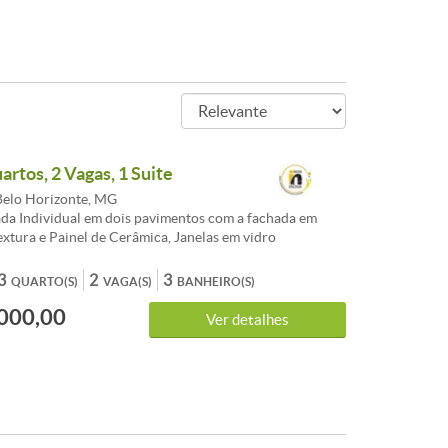
artos, 2 Vagas, 1 Suite
elo Horizonte, MG
da Individual em dois pavimentos com a fachada em
extura e Painel de Cerâmica, Janelas em vidro
aragem para 2 carros ; Jardins; portão eletrônico;
granito preto; pisos frios em porcelanato acetinado;
3
2
3
QUARTO(S)
VAGA(S)
BANHEIRO(S)
oberta e com tanque; <br /><br />1 º pavimento : 1 salão
000,00
; 1 lavabo bom; cozinha ampla; espaço para dispensa;
Ver detalhes
2º pavimento : 3 quartos bons, 2 banhos sociais ( sendo 1