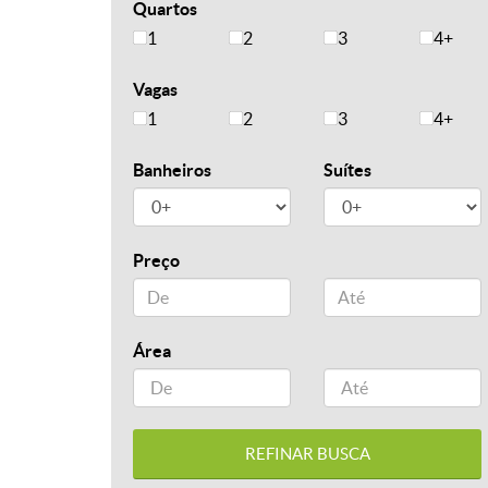
Quartos
1
2
3
4+
Vagas
1
2
3
4+
Banheiros
Suítes
Preço
Área