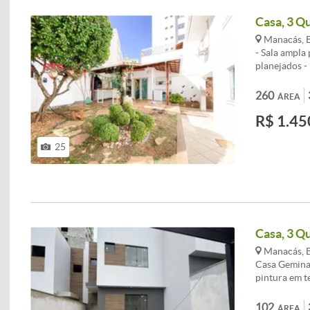
Casa, 3 Qu
Manacás, B
- Sala ampla
planejados -
Banheiro soc
nos fundos c
260
ÁREA
banheiro e q
R$ 1.45
paralelas. C
localização 
Não possui h
25
Possibilidade
Casa, 3 Qu
Manacás, B
Casa Gemina
pintura em t
temperada, G
Bancadas em 
102
ÁREA