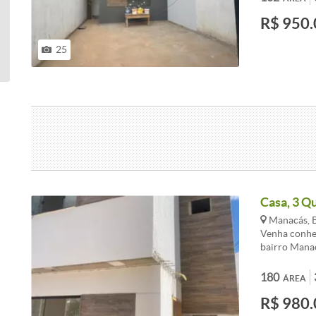
lavanderia c
R$ 950.
2 ambientes 
<br /><br />
suíte)
25
Casa, 3 Qu
Manacás, B
Venha conhec
bairro Mana
acabamentos 
suíte, é ide
180
ÁREA
sala ampla e
R$ 980.
americana, c
familiares. A