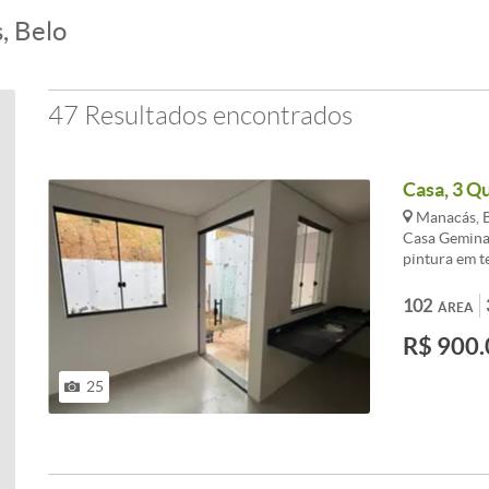
, Belo
47 Resultados encontrados
Casa, 3 Qu
Manacás, B
Casa Gemina
pintura em t
temperada, G
Bancadas em 
102
ÁREA
lavanderia c
R$ 900.
2 ambientes 
<br /><br />
suíte)
25