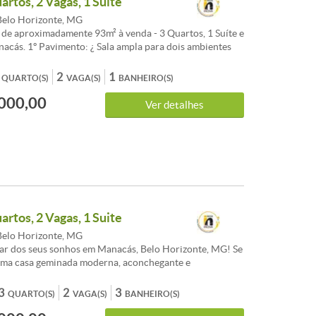
artos, 2 Vagas, 1 Suite
elo Horizonte, MG
de aproximadamente 93m² à venda - 3 Quartos, 1 Suíte e
nacás. 1º Pavimento: ¿ Sala ampla para dois ambientes
porcelanato. ¿ Cozinha estilo americana, com bancadas
armários planejados e piso em porcelanato. ¿ Lavabo com
2
1
QUARTO(S)
VAGA(S)
BANHEIRO(S)
 acabamento. ¿ Escada de acesso ao 2º pavimento. ¿ 2
000,00
agem, sendo uma semicoberta e outra descoberta. 2º
Ver detalhes
 03 quartos com piso em laminado de madeira, sendo 1
paço para closet. ¿ Banheiro social com acabamento em
Valores sujeitos à alteração sem aviso prévio.
artos, 2 Vagas, 1 Suite
elo Horizonte, MG
ar dos seus sonhos em Manacás, Belo Horizonte, MG! Se
uma casa geminada moderna, aconchegante e
 planejada para a sua família, esta é a sua
. Apresentamos esta excelente casa duplex em
3
2
3
QUARTO(S)
VAGA(S)
BANHEIRO(S)
imóvel que se destaca pela sua planta inteligente,