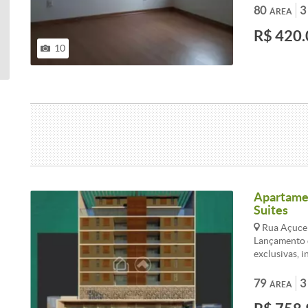
Elevador soc
80
3
ÁREA
Eletrônico
R$ 420.
10
Apartamen
Suites
Rua Açucen
Lançamento d
exclusivas, 
proporcionan
privilegiada
79
3
ÁREA
praticidade 
cada detalhe