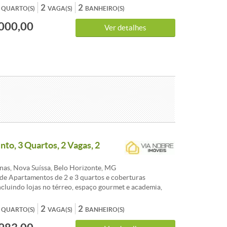
ial - Elevador serviço - Hall Social Decorado - Portão
2
2
QUARTO(S)
VAGA(S)
BANHEIRO(S)
000,00
Ver detalhes
to, 3 Quartos, 2 Vagas, 2
as, Nova Suíssa, Belo Horizonte, MG
e Apartamentos de 2 e 3 quartos e coberturas
incluindo lojas no térreo, espaço gourmet e academia,
do conforto e praticidade , numa localização
 e um Mix de lojas de conveniência no térreo , bastante
2
2
QUARTO(S)
VAGA(S)
BANHEIRO(S)
para o dia-a-dia. 2 QUARTOS 59,72 m² de inteligência em
. Suíte privativa com conforto absoluto. Varanda para