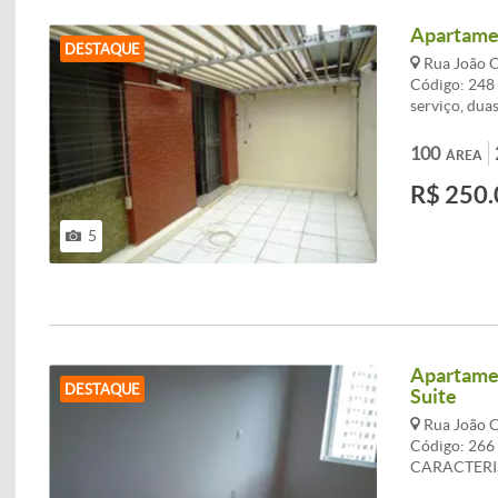
Apartamen
DESTAQUE
Rua João C
Código: 248 
serviço, duas
Suíssa. CAR
armários - B
100
ÁREA
Área privati
R$ 250.
Eletrônico
5
Apartamen
DESTAQUE
Suite
Rua João C
Código: 26
CARACTERIST
Janela com v