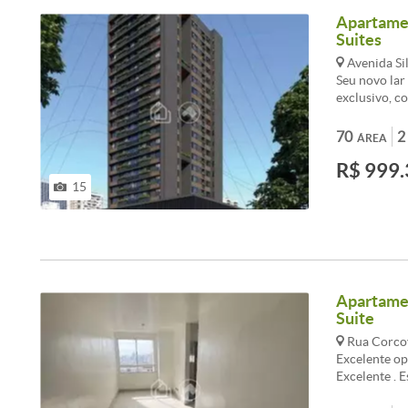
Apartamen
Suites
Avenida Si
Seu novo lar
exclusivo, c
suítes), 1 s
completa: ac
70
2
ÁREA
Segurança e 
R$ 999.
ao ponto com
informações 
15
Apartamen
Suite
Rua Corcov
Excelente op
Excelente . E
Sala para doi