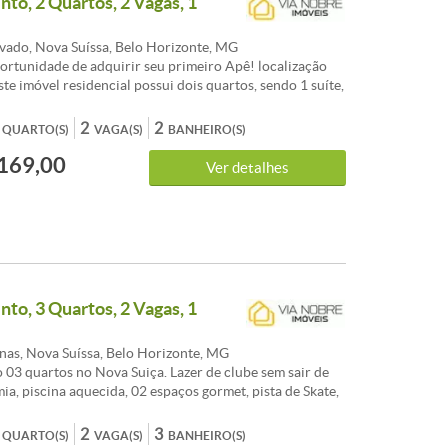
to, 2 Quartos, 2 Vagas, 1
eas de lazer como praças e parques, ideais para
 ar livre, além de ampla oferta de comércio e serviços,
 dia a dia. Agende sua visita e venha conhecer de perto
ado, Nova Suíssa, Belo Horizonte, MG
te oportunidade. Valores e disponibilidade sujeitos a
ortunidade de adquirir seu primeiro Apê! localização
m aviso prévio. Solicitamos a confirmação das
ste imóvel residencial possui dois quartos, sendo 1 suíte,
com nossos consultores.
s ambientes, cozinha , area de serviço.e conta com 2
agem . O apartamento com planta excelente e bem
2
2
QUARTO(S)
VAGA(S)
BANHEIRO(S)
em seus ambientes . A fachada com pintura moderna . O
169,00
ferece infraestrutura básica, com interfone, portaria,
Ver detalhes
V a cabo, câmeras de vigilância e porteiro 24 horas .
isita e se encante! Os valores e demais informaçoes
er alteraçoes sem aviso previo.
to, 3 Quartos, 2 Vagas, 1
as, Nova Suíssa, Belo Horizonte, MG
03 quartos no Nova Suiça. Lazer de clube sem sair de
ia, piscina aquecida, 02 espaços gormet, pista de Skate,
quadra, Sauna, espaço Kids, Salão de jogos e bicletário
erto de tudo: CEFET, Colégio Santa Maria, Hospital
2
3
QUARTO(S)
VAGA(S)
BANHEIRO(S)