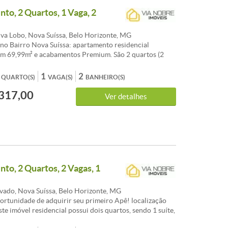
to, 2 Quartos, 1 Vaga, 2
lva Lobo, Nova Suíssa, Belo Horizonte, MG
 no Bairro Nova Suíssa: apartamento residencial
om 69,99m² e acabamentos Premium. São 2 quartos (2
ala, 2 banheiros e 1 vaga. Condomínio com infraestrutura
ademia, piscina, salão de festas e espaço gourmet.
1
2
QUARTO(S)
VAGA(S)
BANHEIRO(S)
comodidade com portão eletrônico, interfone . Próximo
317,00
ercio local . Aceita financiamento. Os valores e demais
Ver detalhes
sofrerão alterações sem aviso prévio.
to, 2 Quartos, 2 Vagas, 1
ado, Nova Suíssa, Belo Horizonte, MG
ortunidade de adquirir seu primeiro Apê! localização
ste imóvel residencial possui dois quartos, sendo 1 suíte,
s ambientes, cozinha , area de serviço.e conta com 2