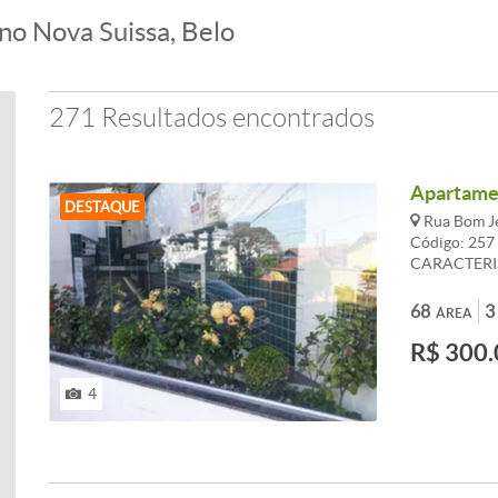
no Nova Suissa, Belo
271 Resultados encontrados
Apartamen
DESTAQUE
Rua Bom Je
Código: 25
CARACTERIST
- 1 Banheiro
Interfone - 
68
3
ÁREA
R$ 300.
4