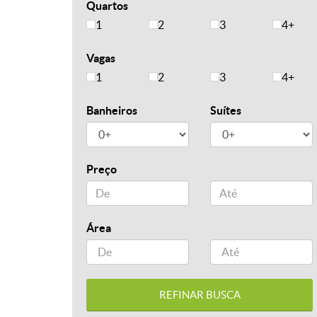
Quartos
1
2
3
4+
Vagas
1
2
3
4+
Banheiros
Suítes
Preço
Área