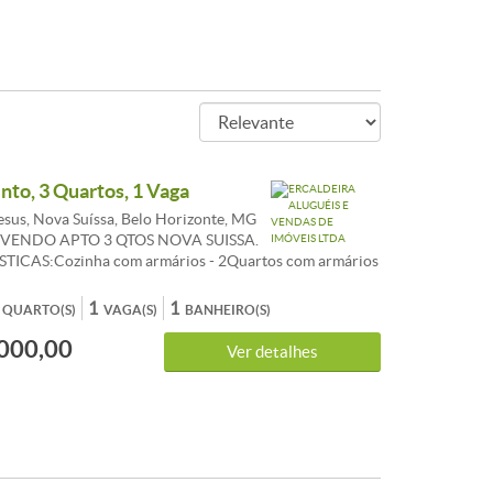
to, 3 Quartos, 1 Vaga
sus, Nova Suíssa, Belo Horizonte, MG
7 VENDO APTO 3 QTOS NOVA SUISSA.
ICAS:Cozinha com armários - 2Quartos com armários
s com armários - 1 Banhos com blindex - D.C.E. -
Sol da manhã - Banho empregada
1
1
QUARTO(S)
VAGA(S)
BANHEIRO(S)
000,00
Ver detalhes