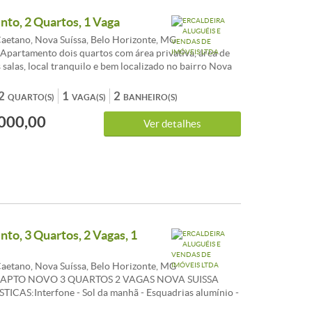
to, 2 Quartos, 1 Vaga
aetano, Nova Suíssa, Belo Horizonte, MG
Apartamento dois quartos com área privativa, área de
 salas, local tranquilo e bem localizado no bairro Nova
ACTERISTICAS:Cozinha com armários - Quartos com
anheiros com armários - Banhos com blindex - D.C.E. -
2
1
2
QUARTO(S)
VAGA(S)
BANHEIRO(S)
va - Interfone - Sol da manhã - Banho empregada - Portão
000,00
Ver detalhes
to, 3 Quartos, 2 Vagas, 1
aetano, Nova Suíssa, Belo Horizonte, MG
6 APTO NOVO 3 QUARTOS 2 VAGAS NOVA SUISSA
ICAS:Interfone - Sol da manhã - Esquadrias alumínio -
enezianas - Gás Canalizado - Banho empregada - 1