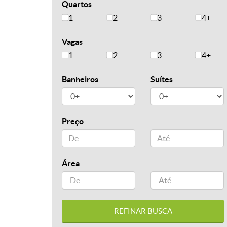
Quartos
1
2
3
4+
Vagas
1
2
3
4+
Banheiros
Suítes
Preço
Área