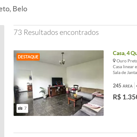
eto, Belo
73 Resultados encontrados
Casa, 4 Qu
DESTAQUE
Ouro Preto
Casa linear 
Sala de Jant
Banho social
Área de serv
245
ÁREA
colonial. Ca
R$ 1.35
quarto; ° Ban
Ardósia / Gr
descobertas. 
7
bairro Ouro 
eletrônico e 
construção d
habite-se. A
sofrer mudan