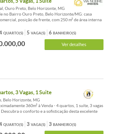
artos, 5 Vagas, 1 Suite
Churrasqueira - Sol da manhã - Closet - Ar Condicionado
l, Ouro Preto, Belo Horizonte, MG
e no Bairro Ouro Preto, Belo Horizonte/MG: casa
comercial, posição de frente, com 250 m² de área interna
erreno. São 4 quartos (1 suíte), 3 salas, 4 banheiros, 1
vagas. Destaques de acabamento: granito, porcelanato e
4
5
6
QUARTO(S)
VAGA(S)
BANHEIRO(S)
trutura completa para conforto e segurança: água
0.000,00
larme, aquecimento elétrico e a gás, cerca elétrica,
Ver detalhes
gás canalizado, interfone e portão eletrônico. Área de
da a família: piscina, sauna, churrasqueira, quintal,
mado, além de playground e wifi. Conta ainda com
Localização estratégica, próximo ao Centro Veterinário
ja Bebê Veste Bem, ao Supernosso Fleming e à UFMG
ção Física. Imóvel ocupado, aceitando financiamento.
 3.600.000,00. IPTU anual: R$ 450,00.
artos, 3 Vagas, 1 Suite
, Belo Horizonte, MG
ximadamente 360m² à Venda - 4 quartos, 1 suíte, 3 vagas
 Descubra o conforto e a sofisticação desta excelente
 Preto. Com aproximadamente 360m² de área total, este
ce espaços amplos, acabamentos de qualidade e uma
4
3
3
QUARTO(S)
VAGA(S)
BANHEIRO(S)
igente: 1 Pavimento 1 Sala ampla para dois ambientes