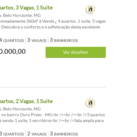
artos, 3 Vagas, 1 Suite
, Belo Horizonte, MG
ximadamente 360m² à Venda ¿ 4 quartos, 1 suíte, 3 vagas
 Descubra o conforto e a sofisticação desta excelente
 Preto. Com aproximadamente 360m² de área total, este
ce espaços amplos, acabamentos de qualidade e uma
4
3
3
QUARTO(S)
VAGA(S)
BANHEIRO(S)
igente: 1 Pavimento 1 Sala ampla para dois ambientes
0.000,00
 cerâmica e tábua corrida Área gourmet completa com
Ver detalhes
bancada em granito, churrasqueira, bancada americana e
árvores frutíferas 4 quartos amplos com piso em tábua
ários, sendo uma suíte com bancada em granito, pia em
o e box em blindex Cozinha espaçosa com piso em
ncada em granito, armários planejados e varanda 2
ciais amplos com espelho, bancada em granito e box em
 de serviço com lavanderia 3 vagas de garagem, sendo
 e duas descobertas 2 Pavimento Mezaninho com piso
artos, 2 Vagas, 1 Suite
Infraestrutura do Imóvel Casa de 2 andares Área total
60m² Área construída: 244m² Área externa 116m² Possui
, Belo Horizonte, MG
lores sujeitos a alteração sem aviso prévio
 no bairro Ouro Preto - MG<br /><br /><br />3 quartos
 sendo 1 suíte, 1 escritório<br /><br />Sala ampla para
es <br /><br />Cozinha toda montada em armários e
ranito<br /><br />Copa com mesa de jantar e
3
2
3
QUARTO(S)
VAGA(S)
BANHEIRO(S)