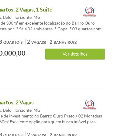
pelo departamento comercial da imobiliária.
artos, 2 Vagas, 1 Suite
, Belo Horizonte, MG
 de 300m² em excelente localização do Bairro Ouro
sta por: ° Sala 02 ambientes; ° Copa; ° 03 quartos com
Banho social e 01 suíte com armários e espelho sendo
x blindex ; ° Cozinha com armários; ° Área de serviço; °
3
2
2
QUARTO(S)
VAGA(S)
BANHEIRO(S)
ntal nos fundos com piscina. ° 02 vagas em linha sendo
0.000,00
° Piso tábua corrida, cerâmica e ardósia. Casa em
Ver detalhes
calização do bairro com comércios em gerais, academia,
garia e supermercados próximos. Casa com Habite-se,
anciada. Atenção! Os preços e informações exibidos,
er mudanças sem prévio aviso. Por este motivo estes
confirmados pelo departamento comercial da
uartos, 2 Vagas
, Belo Horizonte, MG
e de Investimento no Bairro Ouro Preto ¿ 02 Moradias
60m² Excelente opção para quem busca imóvel para
enda ou moradia compartilhada. O imóvel conta com
dificadas em lote de 360m², com entrada coletiva entre as
3
2
2
QUARTO(S)
VAGA(S)
BANHEIRO(S)