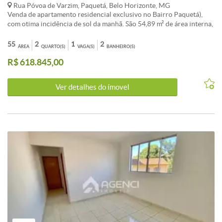
Rua Póvoa de Varzim, Paquetá, Belo Horizonte, MG
Venda de apartamento residencial exclusivo no Bairro Paquetá),
com otima incidência de sol da manhã. São 54,89 m² de área interna,
2 quartos sendo (1 suíte), sala ampla para seu conforto. Cozinha e
área de serviço. O imóvel conta com excelente acabamento
55
2
1
2
ÁREA
QUARTO(S)
VAGA(S)
BANHEIRO(S)
diferenciado. e infraestrutura para comodidade e segurança: água
R$ 618.845,00
individual, gás canalizado, interfone etc. Condomínio com lazer
completo e diversão garantida: academia, piscina, quadra ,
playground, salão de festas e espaço gourmet. Os valores e demais
Ver detalhes do ímovel
informações poderão sofrer alterações sem aviso prévio.