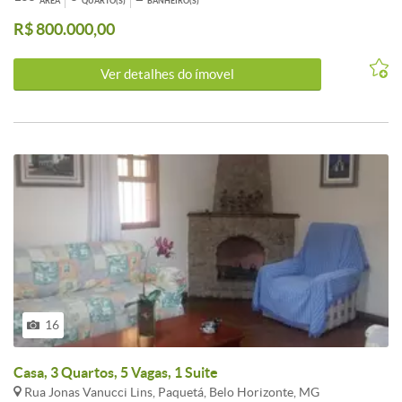
ÁREA
QUARTO(S)
BANHEIRO(S)
vista definitiva, cozinha tipo americana, área de serviço separada, 3
R$ 800.000,00
quartos sendo 1 suíte, banho social e 2 vagas de garagem sob pilotis.
Ver detalhes do ímovel
16
Casa, 3 Quartos, 5 Vagas, 1 Suite
Rua Jonas Vanucci Lins, Paquetá, Belo Horizonte, MG