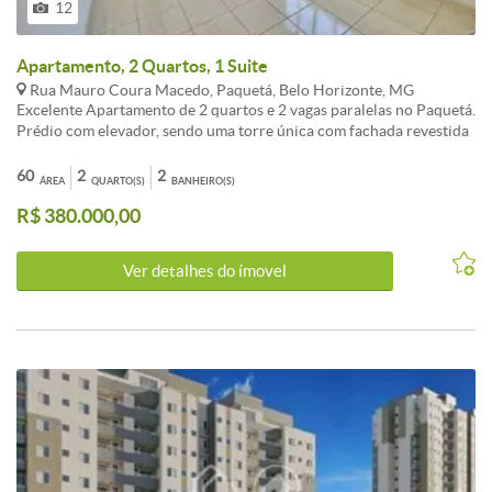
12
Apartamento, 2 Quartos, 1 Suite
Rua Mauro Coura Macedo, Paquetá, Belo Horizonte, MG
Excelente Apartamento de 2 quartos e 2 vagas paralelas no Paquetá.
Prédio com elevador, sendo uma torre única com fachada revestida
e sacada. Sala para 02 ambientes com ótima circulação e janelas
arejadas em alumínio.Teto com rebaixamento em gesso. Cozinha
60
2
2
ÁREA
QUARTO(S)
BANHEIRO(S)
com pia em granito e divisória da área de serviço . Piso em cerâmica
R$ 380.000,00
e armários. Dois quartos amplos e ventilados , sendo um com suíte .
Não perca tempo e agende já a sua visita!
Ver detalhes do ímovel