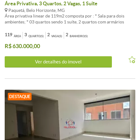
Área Privativa, 3 Quartos, 2 Vagas, 1 Suite
Paquetá, Belo Horizonte, MG
Área privativa linear de 119m2 composta por : ° Sala para dois
ambientes; ° 03 quartos sendo 1 suíte, 2 quartos com armários
planejados; ° Banheiro social e 01 suíte com armários planejados,
box e espelho; ° Cozinha ampla com armários planejados e
119
3
2
2
ÁREA
QUARTO(S)
VAGA(S)
BANHEIRO(S)
bancadas de granito; ° Área de serviço coberta; ° Área externa em U
R$ 630.000,00
com churrasqueira e ducha. ° 02 vagas de garagem em linha
descoberta. Imóvel totalmente linear sem escadas. Imóvel conta com
uma excelente localização, próximo a Rua Póvoa de Varzim, Avenida
Ver detalhes do ímovel
Tancredo Neves, Avenida Heráclito Mourão de Miranda, próximo
de supermercados, padaria, farmácia entre outros comércios.
DESTAQUE