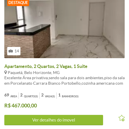
DESTAQUE
14
Apartamento, 2 Quartos, 2 Vagas, 1 Suite
Paquetá, Belo Horizonte, MG
Excelente Área privativa,sendo sala para dois ambientes,piso da sala
em Porcelanato Carrara Bianco Portobello,cozinha americana com
bancada em granito,revestimento amadeirado compondo a parede
da bancada da cozinha, 2 quartos ,sendo 1 suíte com piso em
69
2
2
1
ÁREA
QUARTO(S)
VAGA(S)
BANHEIRO(S)
porcelanato rústico,banheiro da suíte com bancada em
R$ 467.000,00
granito,cuba,sacada com piso em porcelanato rústico,banho social
com bancada em granito,cuba,area externa com saída para a sala e
para a suíte.2 vagas de garagem livres e cobertas.Prédio 100%
Ver detalhes do ímovel
revestido, elevador social. Padrão de acabamento extremamente
diferenciado ( de alto luxo) , muito bem localizado no Bairro