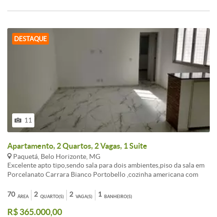
Paquetá.
DESTAQUE
11
Apartamento, 2 Quartos, 2 Vagas, 1 Suite
Paquetá, Belo Horizonte, MG
Excelente apto tipo,sendo sala para dois ambientes,piso da sala em
Porcelanato Carrara Bianco Portobello ,cozinha americana com
armários, bancada em granito,revestimento amadeirado compondo
a parede da bancada da cozinha, 2 quartos com armários sendo 1
70
2
2
1
ÁREA
QUARTO(S)
VAGA(S)
BANHEIRO(S)
suíte, ambos com piso em porcelanato rústico,banheiro da suíte
R$ 365.000,00
com armário,box ,espelho,bancada em granito,cuba,sacada com piso