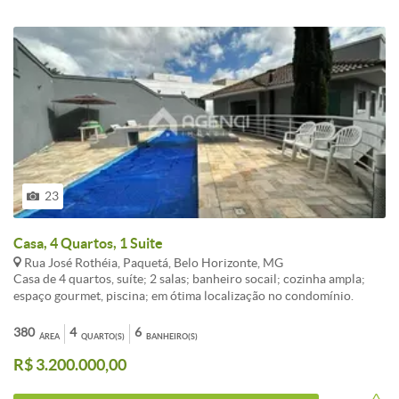
projetada para proporcionar um ambiente tranquilo e acolhedor,
ideal para relaxar após um longo dia.01 Vaga de garagem. A
localização é um grande destaque, com fácil acesso a áreas de lazer,
comércio e serviços, além da proximidade com a Pampulha, que
oferece opções de lazer e natureza. Não perca a oportunidade de
conhecer essa casa geminada que combina conforto, praticidade e
uma localização privilegiada! Agende sua visita e venha se encantar!
23
Casa, 4 Quartos, 1 Suite
Rua José Rothéia, Paquetá, Belo Horizonte, MG
Casa de 4 quartos, suíte; 2 salas; banheiro socail; cozinha ampla;
espaço gourmet, piscina; em ótima localização no condomínio.
380
4
6
ÁREA
QUARTO(S)
BANHEIRO(S)
R$ 3.200.000,00