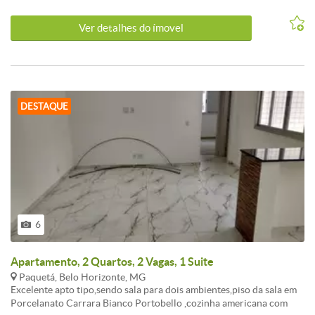
em porcelanato rústico,banho social com armário,box ,espelho,
bancada em granito,cuba.2 vagas de garagem livres e
Ver detalhes do ímovel
cobertas.Prédio 100% revestido,elevador social. Padrão de
acabamento extremamente diferenciado (de alto luxo),muito bem
localizado no Bairro Paquetá.
DESTAQUE
6
Apartamento, 2 Quartos, 2 Vagas, 1 Suite
Paquetá, Belo Horizonte, MG
Excelente apto tipo,sendo sala para dois ambientes,piso da sala em
Porcelanato Carrara Bianco Portobello ,cozinha americana com