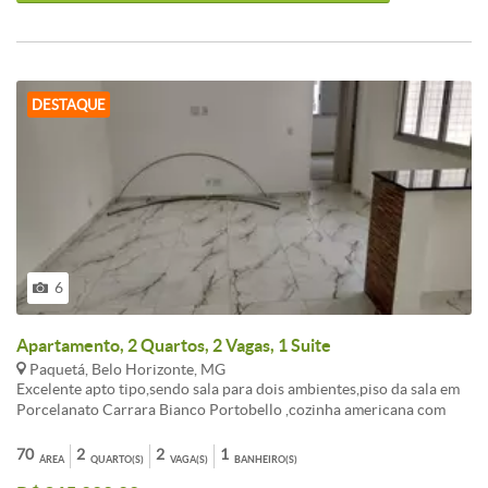
localizado no Bairro Paquetá.
DESTAQUE
6
Apartamento, 2 Quartos, 2 Vagas, 1 Suite
Paquetá, Belo Horizonte, MG
Excelente apto tipo,sendo sala para dois ambientes,piso da sala em
Porcelanato Carrara Bianco Portobello ,cozinha americana com
bancada em granito,revestimento amadeirado compondo a parede
da bancada da cozinha, 2 quartos sendo 1 suíte, ambos com piso em
70
2
2
1
ÁREA
QUARTO(S)
VAGA(S)
BANHEIRO(S)
porcelanato rústico,banheiro da suíte com bancada em