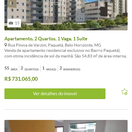
15
Apartamento, 2 Quartos, 1 Vaga, 1 Suite
Rua Póvoa de Varzim, Paquetá, Belo Horizonte, MG
Venda de apartamento residencial exclusivo no Bairro Paquetá),
com otima incidência de sol da manhã. São 54,83 m² de área interna,
2 quartos sendo (1 suíte), sala ampla para seu conforto. Cozinha e
área de serviço. O imóvel conta com excelente acabamento
55
2
1
2
ÁREA
QUARTO(S)
VAGA(S)
BANHEIRO(S)
diferenciado. e infraestrutura para comodidade e segurança: água
R$ 731.065,00
individual, gás canalizado, interfone etc. Condomínio com lazer
completo e diversão garantida: academia, piscina, quadra ,
playground, salão de festas e espaço gourmet. Os valores e demais
Ver detalhes do ímovel
informações poderão sofrer alterações sem aviso prévio.