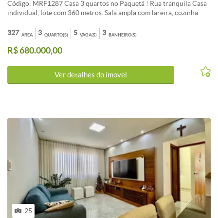
Código: MRF1287 Casa 3 quartos no Paquetá ! Rua tranquila Casa
individual, lote com 360 metros. Sala ampla com lareira, cozinha
com armários, lavanderia, ampla área externa, 3 quartos, 1 suíte
Aceita imóvel de menor valor. Agende já sua visita com um de
327
3
5
3
ÁREA
QUARTO(S)
VAGA(S)
BANHEIRO(S)
nossos consultores. CARACTERISTICAS:Cozinha com armários -
R$ 680.000,00
Quartos com armários - Banheiros com armários - Banhos com
blindex - Interfone - Sol da manhã - Jardins - Portão Eletrônico
Ver detalhes do ímovel
25