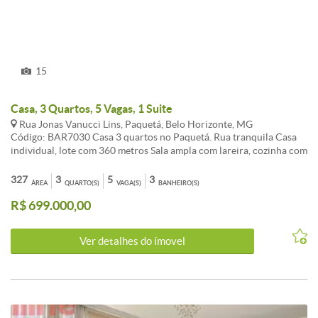
15
Casa, 3 Quartos, 5 Vagas, 1 Suite
Rua Jonas Vanucci Lins, Paquetá, Belo Horizonte, MG
Código: BAR7030 Casa 3 quartos no Paquetá. Rua tranquila Casa
individual, lote com 360 metros Sala ampla com lareira, cozinha com
armários, lavanderia, ampla área externa, 3 quartos, 1 suite Aceita
imóvel de menor valor. Agende já sua visita com um de nossos
327
3
5
3
ÁREA
QUARTO(S)
VAGA(S)
BANHEIRO(S)
consultores. CARACTERISTICAS:Cozinha com armários - Quartos
R$ 699.000,00
com armários - Banheiros com armários - Banhos com blindex -
Interfone - Sol da manhã - Jardins - Portão Eletrônico
Ver detalhes do ímovel