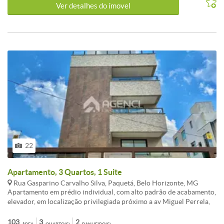
Ver detalhes do ímovel
22
Apartamento, 3 Quartos, 1 Suite
Rua Gasparino Carvalho Silva, Paquetá, Belo Horizonte, MG
Apartamento em prédio individual, com alto padrão de acabamento,
elevador, em localização privilegiada próximo a av Miguel Perrela,
av Fleming, av Presidente Tancredo Neves, a menos de 5 minutos da
Lagoa da Pampulha. Sala ampla para 2 ambientes, área privativa com
103
3
2