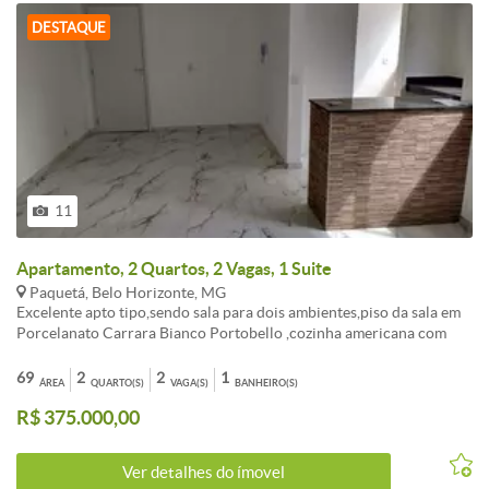
DESTAQUE
11
Apartamento, 2 Quartos, 2 Vagas, 1 Suite
Paquetá, Belo Horizonte, MG
Excelente apto tipo,sendo sala para dois ambientes,piso da sala em
Porcelanato Carrara Bianco Portobello ,cozinha americana com
bancada em granito,revestimento amadeirado compondo a parede
da bancada da cozinha, 2 quartos sendo 1 suíte, ambos com piso em
69
2
2
1
ÁREA
QUARTO(S)
VAGA(S)
BANHEIRO(S)
porcelanato rústico,banheiro da suíte com bancada em
R$ 375.000,00
granito,cuba,sacada com piso em porcelanato rústico,banho social
com bancada em granito,cuba.2 vagas de garagem livres e
cobertas.Prédio 100% revestido, elevador social. Padrão de
Ver detalhes do ímovel
acabamento extremamente diferenciado (de alto luxo) , muito bem