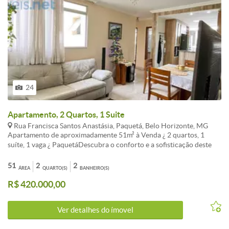
24
Apartamento, 2 Quartos, 1 Suite
Rua Francisca Santos Anastásia, Paquetá, Belo Horizonte, MG
Apartamento de aproximadamente 51m² à Venda ¿ 2 quartos, 1
suíte, 1 vaga ¿ PaquetáDescubra o conforto e a sofisticação deste
excelente Apartamento no Paquetá. Com aproximadamente 51m² de
área total, este imóvel oferece espaços amplos, acabamentos de
51
2
2
ÁREA
QUARTO(S)
BANHEIRO(S)
qualidade e uma planta inteligente: 1 Sala espaçosa para dois
R$ 420.000,00
ambientes, com piso em porcelanato polido, conjugada com a
cozinha.2 Quartos amplos, com piso em cerâmica e armários, sendo
uma suíte com bancada em granito, armários e box em
Ver detalhes do ímovel
blindex.Cozinha com piso em cerâmica, bancada em granito e
armários planejados.Banheiro social com bancada em granito,