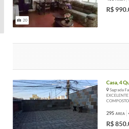
cerâmica;-01
R$ 990.
Barracões ) 
Valores sujei
20
Casa, 4 Q
Sagrada Fa
EXCELENTE 
COMPOSTO 
COPA, 01 
ÁREA DE SE
295
ÁREA
QUARTO, OU
R$ 850.
GARAGEM.