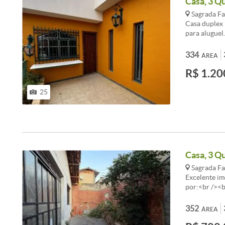
Casa, 3 Qu
Sagrada Fa
Casa duplex 
para aluguel
com teto em 
elegância. O
334
ÁREA
apenas algun
R$ 1.20
armários pla
poderá desfr
amplo e cob
25
garagem e um
de acesso e 
oportunidade
venha conhec
Casa, 3 Q
Sagrada Fa
Excelente im
por:<br /><b
Cozinha, Cop
/>segunda Ca
352
ÁREA
Área de serv