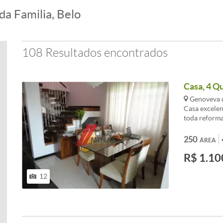
da Familia, Belo
108 Resultados encontrados
Casa, 4 Qu
Genoveva d
Casa excelen
toda reforma
de 4 carros,
área de chur
250
ÁREA
Casa: 1º piso
R$ 1.10
lavabo, sala 
em porcelana
porcelanato 
12
Cozinha amp
granito, mesa
quartos, sen
suíte e armá
cerâmica, ar