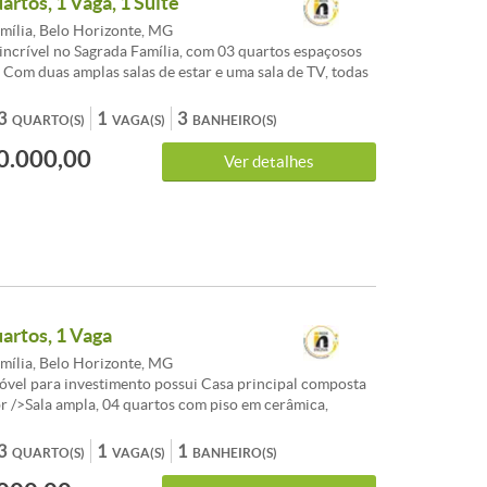
artos, 1 Vaga, 1 Suite
mília, Belo Horizonte, MG
incrível no Sagrada Família, com 03 quartos espaçosos
. Com duas amplas salas de estar e uma sala de TV, todas
forro de madeira, este imóvel oferece conforto e
 lavabo e a suíte principal com armários planejados são
3
1
3
QUARTO(S)
VAGA(S)
BANHEIRO(S)
s dos destaques desta casa. A cozinha também possui
0.000,00
nejados e a lavanderia é independente. Além disso, você
Ver detalhes
utar de um espaço externo para relaxar e um terraço
erto com uma vista deslumbrante. Com uma vaga de
a localização privilegiada, próximo a importantes vias
a apenas 10 minutos do centro de BH, esta é a
 perfeita para você e sua família. Agende sua visita e
er seu novo lar!
uartos, 1 Vaga
mília, Belo Horizonte, MG
óvel para investimento possui Casa principal composta
r />Sala ampla, 04 quartos com piso em cerâmica,
a, Banheiro social, banheiro de serviço<br /><br
sa: Sala, 03 quartos grandes, Banheiro social, Cozinha,
3
1
1
QUARTO(S)
VAGA(S)
BANHEIRO(S)
iço<br /><br />02 vagas garagem <br /><br />01 Loja