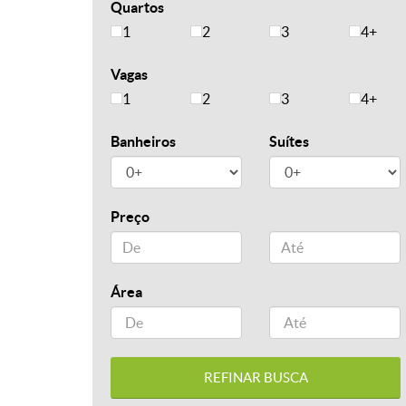
Quartos
1
2
3
4+
Vagas
1
2
3
4+
Banheiros
Suítes
Preço
Área