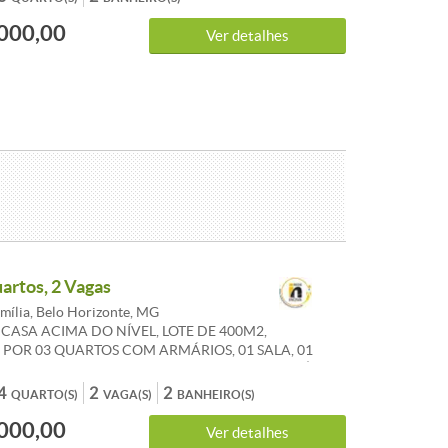
 banheiro social;- Área de serviço;-02 edículas (
000,00
ao fundo;-Área livre;-Canteiro;-Garagem para um carro;
Ver detalhes
tos à alteração sem aviso prévio.
uartos, 2 Vagas
mília, Belo Horizonte, MG
CASA ACIMA DO NÍVEL, LOTE DE 400M2,
POR 03 QUARTOS COM ARMÁRIOS, 01 SALA, 01
BANHO SOCIAL COM BOX, COZINHA COM ARMÁRIOS,
RVIÇO, MAIS DOIS BARRACÕES SENDO 01 DE 01
4
2
2
QUARTO(S)
VAGA(S)
BANHEIRO(S)
TRO 02 QUARTOS, 01 ESCRITÓRIO, 02 VAGAS DE
000,00
Ver detalhes