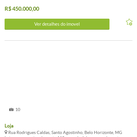
120M²; 2°PAVIMENTO: SUBSOLO, AREA CONSTRUIDA DE 50M²+
R$ 450.000,00
210M² DE AREA LIVRE. CARACTERISTICAS:
Ver detalhes do ímovel
10
Loja
Rua Rodrigues Caldas, Santo Agostinho, Belo Horizonte, MG