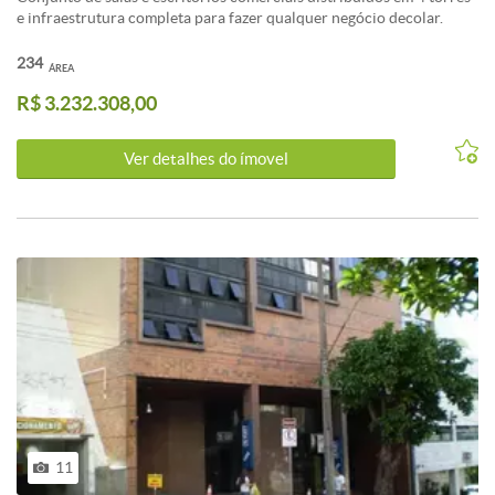
e infraestrutura completa para fazer qualquer negócio decolar.
Localização privilegiada e segurança total no primeiro mixed use de
BH.
234
ÁREA
R$ 3.232.308,00
Ver detalhes do ímovel
11