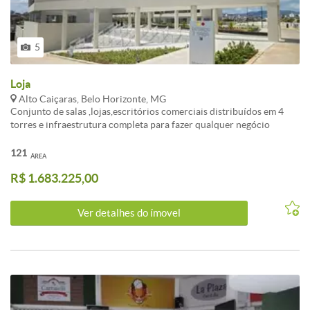
5
Loja
Alto Caiçaras, Belo Horizonte, MG
Conjunto de salas ,lojas,escritórios comerciais distribuídos em 4
torres e infraestrutura completa para fazer qualquer negócio
decolar. Localização privilegiada e segurança total no primeiro
mixed use de BH.
121
ÁREA
R$ 1.683.225,00
Ver detalhes do ímovel