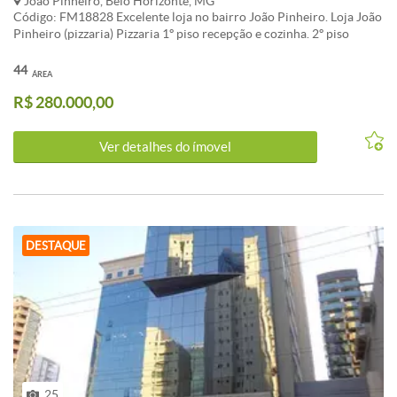
João Pinheiro, Belo Horizonte, MG
Código: FM18828 Excelente loja no bairro João Pinheiro. Loja João
Pinheiro (pizzaria) Pizzaria 1º piso recepção e cozinha. 2º piso
cozinha e banheiro. Piso : cerâmica CARACTERISTICAS:
44
ÁREA
R$ 280.000,00
Ver detalhes do ímovel
DESTAQUE
25