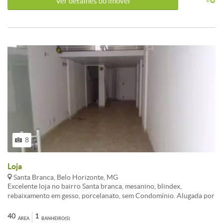
Ver detalhes do ímovel
8
Loja
Santa Branca, Belo Horizonte, MG
Excelente loja no bairro Santa branca, mesanino, blindex,
rebaixamento em gesso, porcelanato, sem Condomínio. Alugada por
1.300,00 e pagtos rigorosamente em dia.Aceita veículos como parte
de pagamento .
40
1
ÁREA
BANHEIRO(S)