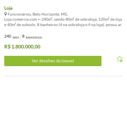
Loja
Funcionários, Belo Horizonte, MG
Loja comercia com +-240m², sendo 80m² de sobreloja, 120m² de loja
e 40m² de subsolo, 8 banheiros (4 na sobreloja e 4 na loja), possui ar
condicionado central.
240
8
ÁREA
BANHEIRO(S)
R$ 1.800.000,00
Ver detalhes do ímovel