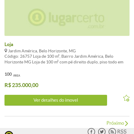
Loja
Jardim América, Belo Horizonte, MG
Código: 26757 Loja de 100 m², Bairro Jardim América, Belo
Horizonte MG Loja de 100 m² com pé direito duplo, piso todo em
cerâmica. Próximo a Avenida Barão Homem de Melo e Rua Indiana.
Imóvel com habite-se. CARACTERISTICAS:
100
ÁREA
R$ 235.000,00
Ver detalhes do ímovel
Próximo