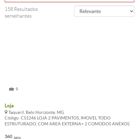
158 Resultados
semelhantes
9
Loja
Taquaril, Belo Horizonte, MG
Código: CS1246 LOJA 2 PAVIMENTOS, IMOVEL TODO
ESTRUTURADO, COM AREA EXTERNA+ 2 COMODOS ANEXOS.
GARAGEM EM DECLIVE, RUA PLANA, PROXIMO A COMERCIO.
1°PAVIMENTO: NO NIVEL DA RUA , AREA CONSTRUIDA DE
360
ÁREA