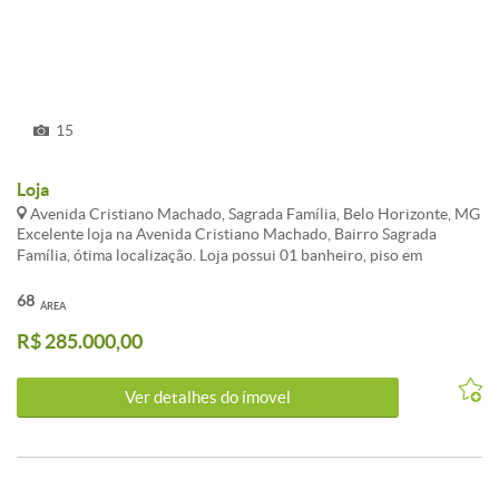
15
Loja
Avenida Cristiano Machado, Sagrada Família, Belo Horizonte, MG
Excelente loja na Avenida Cristiano Machado, Bairro Sagrada
Família, ótima localização. Loja possui 01 banheiro, piso em
cerâmica, 02 pavimentos. Várias linhas de ônibus na porta, em
frente estação Move, espaçosa, fácil acesso. Possui 01 vaga tipo
68
ÁREA
estacionamento. Agende já sua visita!!! Venha fazer um excelente
R$ 285.000,00
Negócio!!! Atualizado em 26/11/2018.
Ver detalhes do ímovel