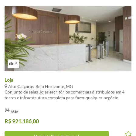
5
Loja
Alto Caiçaras, Belo Horizonte, MG
Conjunto de salas ,lojas,escritórios comerciais distribuídos em 4
torres e infraestrutura completa para fazer qualquer negócio
decolar. Localização privilegiada e segurança total no primeiro
mixed use de BH.
94
ÁREA
R$ 921.186,00