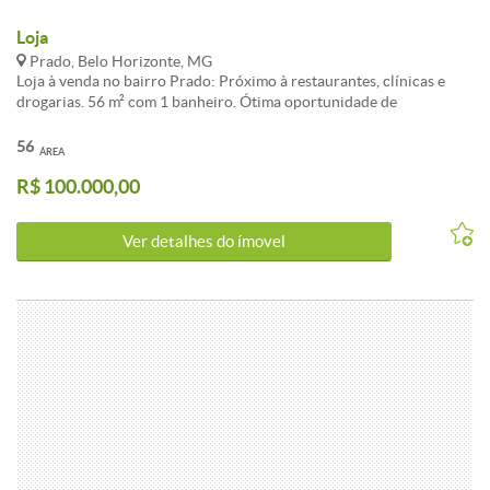
Loja
Prado, Belo Horizonte, MG
Loja à venda no bairro Prado: Próximo à restaurantes, clínicas e
drogarias. 56 m² com 1 banheiro. Ótima oportunidade de
investimento. Agende sua visita com um de nossos agentes de
negócios!
56
ÁREA
R$ 100.000,00
Ver detalhes do ímovel