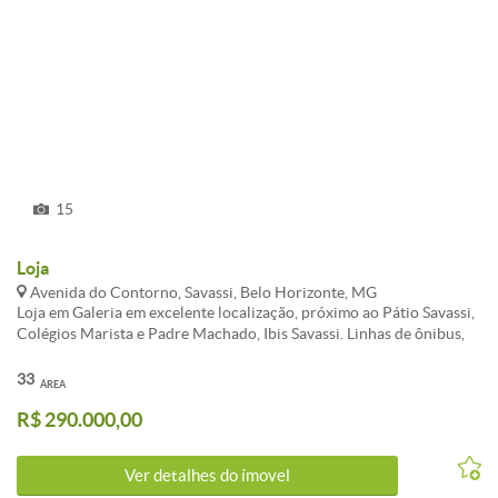
15
Loja
Avenida do Contorno, Savassi, Belo Horizonte, MG
Loja em Galeria em excelente localização, próximo ao Pátio Savassi,
Colégios Marista e Padre Machado, Ibis Savassi. Linhas de ônibus,
variado comércio, fácil acesso. Porteiro físico. Loja com 38m2 de
área total, sendo 15 mts de loja e 18mts de mezanino. 01 banheiro
33
ÁREA
com piso e bancada em cerâmica. Fechamento com porta de aço.
R$ 290.000,00
Atualizado em 19/11/2018.
Ver detalhes do ímovel