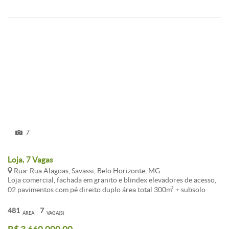
7
Loja, 7 Vagas
Rua: Rua Alagoas, Savassi, Belo Horizonte, MG
Loja comercial, fachada em granito e blindex elevadores de acesso,
02 pavimentos com pé direito duplo área total 300m² + subsolo
170m² 07 vagas de garagem. Aproveitamento inteligente do espaço:
salões amplos sem área de exclusão, permitindo criar múltiplos
481
7
ÁREA
VAGA(S)
ambientes. Unidade autônoma sem taxa de condomínio . Excelente
potencial para locação ótimo para investidores.