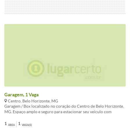
Garagem, 1 Vaga
Centro, Belo Horizonte, MG
Garagem / Box localizado no coração do Centro de Belo Horizonte,
MG. Espaço amplo e seguro para estacionar seu veículo com
tranquilidade e comodidade. Próximo a diversos comércios,
restaurantes e serviços, facilitando o seu dia a dia. Acesso fácil e
1
1
ÁREA
VAGA(S)
rápido às principais vias da cidade. Não perca a oportunidade de