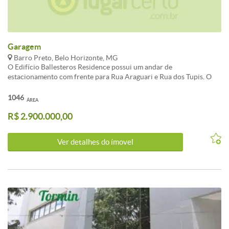
Garagem
Barro Preto, Belo Horizonte, MG
O Edifício Ballesteros Residence possui um andar de
estacionamento com frente para Rua Araguari e Rua dos Tupis. O
andar possui 1.046m² de área útil. Possui elevador privativo,
banheiro, depósito e espaço para escritório. O ponto é ideal para
1046
ÁREA
realizar um estacionamento rotativo. Não perca essa oportunidade
R$ 2.900.000,00
incrível. Agende agora mesmo sua visita!
Ver detalhes do ímovel