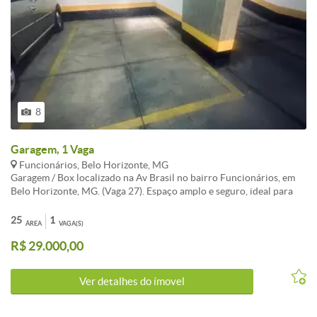
8
Garagem, 1 Vaga
Funcionários, Belo Horizonte, MG
Garagem / Box localizado na Av Brasil no bairro Funcionários, em
Belo Horizonte, MG. (Vaga 27). Espaço amplo e seguro, ideal para
quem busca praticidade e segurança para guardar seu veículo.
Portaria 24 hrs .O local possui fácil acesso e está em uma região
25
1
ÁREA
VAGA(S)
valorizada da cidade. Não perca essa oportunidade de garantir um
R$ 29.000,00
lugar seguro para seu carro! Entre em contato e agende uma
visita.OBS: ACEITO TROCA POR CARRO NO VALOR. <br /><br />
Ver detalhes do ímovel