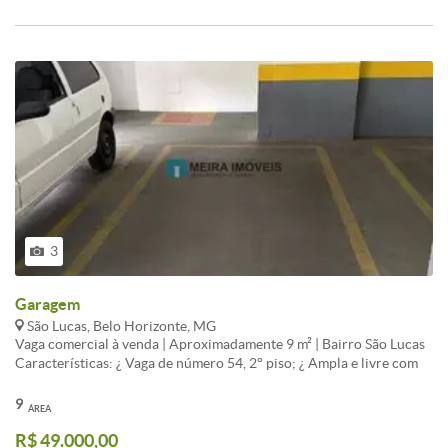
3
Garagem
São Lucas, Belo Horizonte, MG
Vaga comercial à venda | Aproximadamente 9 m² | Bairro São Lucas
Características: ¿ Vaga de número 54, 2° piso; ¿ Ampla e livre com
ótima área de circulação para estacionar. Condomínio: ¿ Prédio
imponente, revitalizado, revestido e recuado; ¿ Portaria 24h; ¿ 2
9
ÁREA
elevadores; ¿ Hall social decorado. OBS: VALORES ESTÃO
R$ 49.000,00
SUJEITOS À ALTERAÇÕES SEM AVISO PRÉVIO. Entre em contato