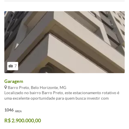
7
Garagem
Barro Preto, Belo Horizonte, MG
Localizado no bairro Barro Preto, este estacionamento rotativo é
uma excelente oportunidade para quem busca investir com
segurança, praticidade e alto potencial de retorno.<br /><br
/>Confira os diferenciais que tornam este imóvel único:<br /><br
1046
ÁREA
/>Prédio novo, com estrutura moderna<br /><br />Acesso pela Rua
R$ 2.900.000,00
Araguari, com elevador exclusivo para pedestres, e saída pela Rua
Tupis<br /><br />38 vagas demarcadas, com operação de