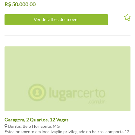
R$ 50.000,00
garantir sua vaga em um dos locais mais valorizados da região.
Agende uma visita e garanta já o seu espaço!
Ver detalhes do ímovel
Garagem, 2 Quartos, 12 Vagas
Buritis, Belo Horizonte, MG
Estacionamento em localização privilegiada no bairro, comporta 12