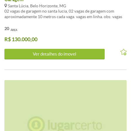
Santa Lúcia, Belo Horizonte, MG
02 vagas de garagem no santa lucia, 02 vagas de garagem com
aproximadamente 10 metros cada vaga. vagas em linha. obs: vagas
na raja gabaglia.<br /><br />Excelente oportunidade à venda de
Garagem / Box em Belo Horizonte, no bairro Santa Lúcia, com
20
ÁREA
preços e condições especiais.<br /><br />O imóvel apresenta área
R$ 130.000,00
total de 20m². Uma excelente escolha para quem valoriza
localização e qualidade de vida em Belo Horizonte.<br /><br
/>Entre em contato para mais detalhes sobre este investimento em
Ver detalhes do ímovel
Belo Horizonte.