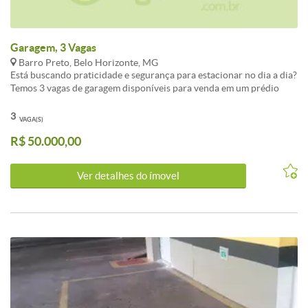
Garagem, 3 Vagas
Barro Preto, Belo Horizonte, MG
Está buscando praticidade e segurança para estacionar no dia a dia?
Temos 3 vagas de garagem disponíveis para venda em um prédio
comercial bem localizado, ideal para profissionais, investidores ou
empresas que precisam de mais mobilidade no centro de negócios
3
VAGA(S)
da cidade. As vagas são: cobertas e demarcadas, acesso fácil e
R$ 50.000,00
rápido e em prédio com portaria e segurança Excelente opção para
quem trabalha no local ou deseja investir em uma região com alta
demanda por estacionamento. Garanta já as suas vagas! Entre em
Ver detalhes do ímovel
contato para mais informações e agende uma visita.