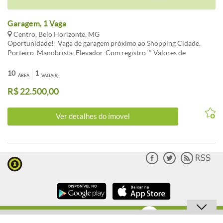
Garagem, 1 Vaga
Centro, Belo Horizonte, MG
Oportunidade!! Vaga de garagem próximo ao Shopping Cidade.
Porteiro. Manobrista. Elevador. Com registro. * Valores de
condomínio e IPTU sujeitos a alteração sem aviso prévio. * IPTU
anual R$ 306,38 (Parcelado conforme exercício de cada prefeitura).
10
1
ÁREA
VAGA(S)
R$ 22.500,00
Ver detalhes do ímovel