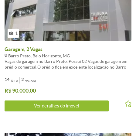
1
Garagem, 2 Vagas
Barro Preto, Belo Horizonte, MG
Vagas de garagem no Barro Preto. Possui 02 Vagas de garagem em
prédio comercial.O prédio fica em excelente localização no Barro
Preto, revestido em cerâmica, com 2 elevadores e porteiro físico 24
horas. Os pontos de referência mais populares próximos ao prédio
14
2
ÁREA
VAGA(S)
são o Hospital Vera Cruz, o Banco Bradesco, o Enxovais Monte
R$ 90.000,00
Santo, o Parque Esportivo do Barro Preto - Cruzeiro Esporte Clube
e o Segunda Igreja Presbiteriana de Belo Horizonte. Documentação
completa, pode ser financiado.
Ver detalhes do ímovel