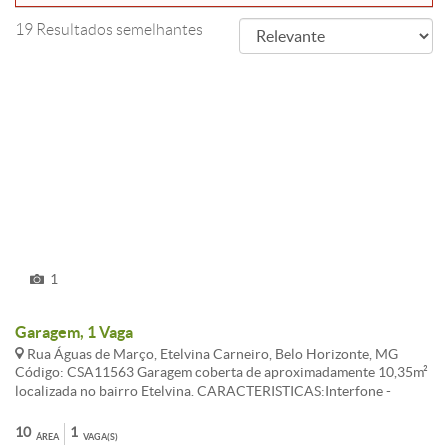
19 Resultados semelhantes
1
Garagem, 1 Vaga
Rua Águas de Março, Etelvina Carneiro, Belo Horizonte, MG
Código: CSA11563 Garagem coberta de aproximadamente 10,35m²
localizada no bairro Etelvina. CARACTERISTICAS:Interfone -
Esquadrias alumínio - Jardins - Portão Eletrônico
10
1
ÁREA
VAGA(S)