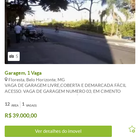
5
Garagem, 1 Vaga
Floresta, Belo Horizonte, MG
VAGA DE GARAGEM LIVRE,COBERTA E DEMARCADA FÁCIL
ACESSO. VAGA DE GARAGEM NUMERO 03, EM CIMENTO
GROSSO, DE FRENTE PARA O PORTÃO PRINCIPAL
DOCUMENTAÇÃO COMPLETA CONDOMÍNIO IPTU: ( REGISTRO
12
1
ÁREA
VAGA(S)
DA VAGA SEPARADO ) ESQUINA COM AVENIDA DO
R$ 39.000,00
CONTORNO, SÃO 2M² X 6M² = 12M² DE GARAGEM PODENDO
CABER MAIS UMA MOTO, TOTALMENTE FECHADA COM GRADE
E CADEADO.
Ver detalhes do ímovel