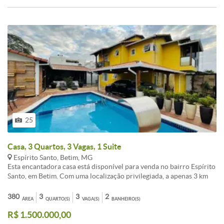
25
Casa, 3 Quartos, 3 Vagas, 1 Suite
Espírito Santo, Betim, MG
Esta encantadora casa está disponível para venda no bairro Espírito
Santo, em Betim. Com uma localização privilegiada, a apenas 3 km
do Shopping Monte Carmo, ela oferece conforto, espaço e lazer
para toda a família.<br /><br />Características:<br /><br />3
380
3
3
2
ÁREA
QUARTO(S)
VAGA(S)
BANHEIRO(S)
quartos, sendo 1 suíte.<br /><br />Sala de estar e sala de jantar para
R$ 1.500.000,00
momentos agradáveis com amigos e familiares.<br /><br />Cozinha
planejada, integrada com uma área de churrasqueira, perfeita para