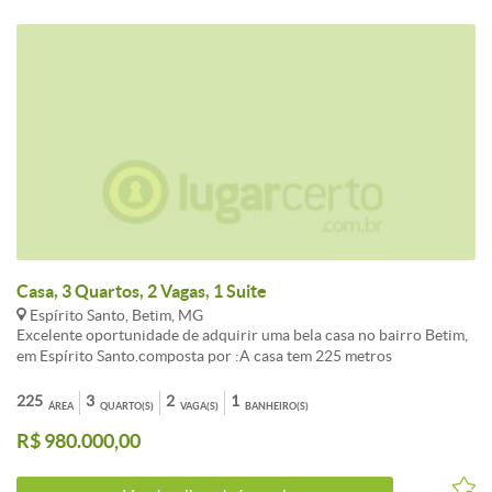
Casa, 3 Quartos, 2 Vagas, 1 Suite
Espírito Santo, Betim, MG
Excelente oportunidade de adquirir uma bela casa no bairro Betim,
em Espírito Santo.composta por :A casa tem 225 metros
quadrados.Primeiro andar:Sala pé direito duplo ,Quarto
multiusoBanheiro(lavabo)Área de serviçoCozinha grandeEspaço
225
3
2
1
ÁREA
QUARTO(S)
VAGA(S)
BANHEIRO(S)
grande para fazer uma área gourmetGaragem para 2 carros
R$ 980.000,00
podendo caber 3 carrosSegundo andar:3 quartos sendo 1 suíte com
closet grande e sacada ampla.Mais 1 banheiro social.Não perca essa
chance de morar em um dos melhores bairros da cidade, próximo a