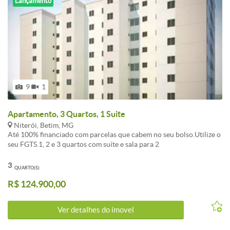
Lançamento
9
1
Apartamento, 3 Quartos, 1 Suite
Niterói, Betim, MG
Até 100% financiado com parcelas que cabem no seu bolso.Utilize o
seu FGTS.1, 2 e 3 quartos com suíte e sala para 2
ambientesElevador.Portaria fechada, vaga demarcada, água e gás
individual.O lazer mais completo da regiãoA melhor localização.
3
QUARTO(S)
Próximo a PUC a 5 minutos do centro.Visite o Stand de vendas e
R$ 124.900,00
conheça o apartamento decorado.Entre em contato conosco pelo
site www.viasul.com ou ligue (31) 2535-4444.*Os valores divulgados
deverão ser confirmados, pois estão sujeitos a alterações sem aviso
Ver detalhes do ímovel
prévio.