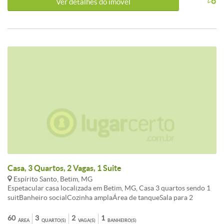
Ver detalhes do ímovel
comércios, escolas e fácil acesso às principais vias. Agende agora
mesmo uma visita e venha se encantar com esse imóvel!Valor e
condições poderão sofrer alterações sem aviso prévio. Consulte
nosso departamento comercial para mais informações.
Casa, 3 Quartos, 2 Vagas, 1 Suite
Espírito Santo, Betim, MG
Espetacular casa localizada em Betim, MG, Casa 3 quartos sendo 1
suitBanheiro socialCozinha amplaÁrea de tanqueSala para 2
ambientes com sacadaTerraço amploBairro espirito SantoPróximo
ao shopping monte Carmo e o centro de Betim valor 500milaceita
60
3
2
1
ÁREA
QUARTO(S)
VAGA(S)
BANHEIRO(S)