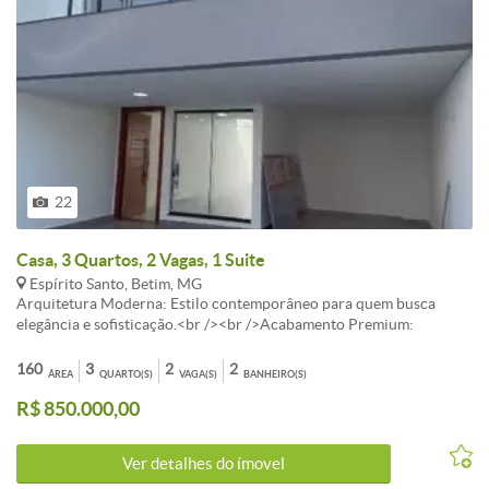
22
Casa, 3 Quartos, 2 Vagas, 1 Suite
Espírito Santo, Betim, MG
Arquitetura Moderna: Estilo contemporâneo para quem busca
elegância e sofisticação.<br /><br />Acabamento Premium:
Materiais de alta qualidade, atenção aos detalhes e requinte.<br />
<br />Sala Ampla: Vários ambientes integrados, perfeito para
160
3
2
2
ÁREA
QUARTO(S)
VAGA(S)
BANHEIRO(S)
receber amigos e familiares. Cozinha americana.<br /><br
R$ 850.000,00
/>Quintal: Pronto para personalizar e criar seu próprio refúgio
verde.<br /><br />3 Quartos: Sendo 1 suíte master com closet.<br
/><br />2 Varandas: Espaçosas e ideais para momentos de
Ver detalhes do ímovel
relaxamento.<br /><br />2 Vagas: Garagem ampla para seu conforto