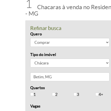
1
Chacaras à venda no Residen
- MG
Refinar busca
Quero
Tipo do imóvel
Quartos
1
2
3
4+
Vagas