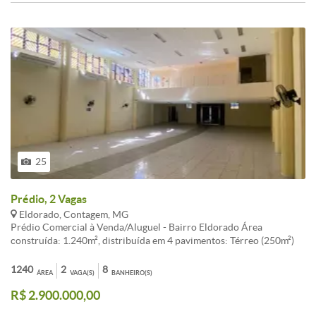
25
Prédio, 2 Vagas
Eldorado, Contagem, MG
Prédio Comercial à Venda/Aluguel - Bairro Eldorado Área
construída: 1.240m², distribuída em 4 pavimentos: Térreo (250m²)
Salão com pé direito duplo (estrutura completa para igrejas ou
grandes eventos) 2 banheiros Copa e quartinho de apoio 2 vagas 2º
1240
2
8
ÁREA
VAGA(S)
BANHEIRO(S)
Pavimento 2 salas amplas 2 banheiros Varanda com vista para o
R$ 2.900.000,00
salão do térreo 3º Pavimento 8 salas (metragens entre 25m² e 90m²)
2 banheiros 4º Pavimento (? 360m²) Terraço coberto com pé direito