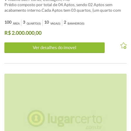
Prédio composto por total de 04 Aptos, sendo 02 Aptos sem
acabamento interno.Cada Aptos tem 03 quartos, (um quarto com
suite), sala, cozinha, área de serviço, 01 banho social, 01 DCE
(quarto de empregada).Um dos Aptos ja tem armários planejados em
100
3
10
2
ÁREA
QUARTO(S)
VAGA(S)
BANHEIRO(S)
02 quartos.01 Apto tem cozinha com armario planejado.Um dos
R$ 2.000.000,00
Aptos é de piso de laminado de madeira.Prédio tem um terraço de
uso coletivo.
Ver detalhes do ímovel