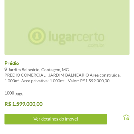
Prédio
Jardim Balneário, Contagem, MG
PRÉDIO COMERCIAL | JARDIM BALNEÁRIO Área construída:
1.000m². Área privativa: 1.000m² - Valor: R$1.599.000,00 -
Condomínio: - IPTU: - Área total: 1.000m² - Área privativa: 1.000m²
Os valores de aluguel e dos encargos (IPTU/condomínio etc.)
1000
ÁREA
exibidos poderão sofrer mudanças e aumentos sem prévio aviso.
R$ 1.599.000,00
Por esse motivo os valores deverão ser confirmados no nosso setor
comercial e os encargos no prédio/condomínio e IPTU na Prefeitura
Ver detalhes do ímovel