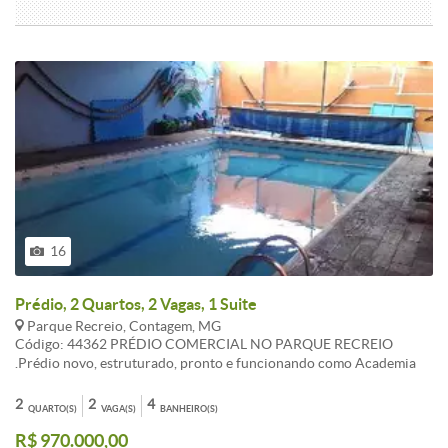
16
Prédio, 2 Quartos, 2 Vagas, 1 Suite
Parque Recreio, Contagem, MG
Código: 44362 PRÉDIO COMERCIAL NO PARQUE RECREIO
.Prédio novo, estruturado, pronto e funcionando como Academia
de Ginástica e Escola de natação. _ 02 salões de ginástica com
aproximadamente 70 m2 cada , espelhados , com barras de
2
2
4
QUARTO(S)
VAGA(S)
BANHEIRO(S)
exercícios, recepção, almoxarifado, vestiários masculino e
R$ 970.000,00
femininos completos com chuveiros de água quente . Piscina para