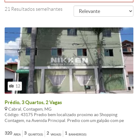
21 Resultados semelhantes
12
Prédio, 3 Quartos, 2 Vagas
Cabral, Contagem, MG
Código: 43175 Predio bem localizado proximo ao Shopping
Contagem, na Avenida Principal. Predio com um galpão com pe
direito, sala para escritorio e banheiros, 02 vagas de garagem ou
mais, apartamento de 03 quartos e com sala, cozinha, 01 banho
320
3
2
1
ÁREA
QUARTO(S)
VAGA(S)
BANHEIRO(S)