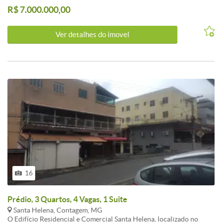
R$ 7.000.000,00
quem valoriza localização e qualidade de vida em Contagem.<br />
<br />Agende uma visita para conhecer este Prédio / Edifício
Inteiro de perto!
Ver detalhes do ímovel
16
Prédio, 3 Quartos, 4 Vagas, 1 Suite
Santa Helena, Contagem, MG
O Edifício Residencial e Comercial Santa Helena, localizado no