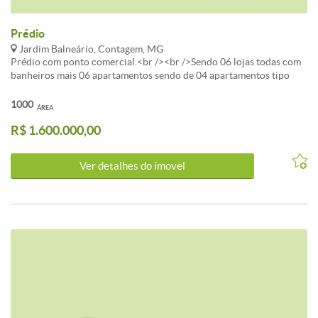
Prédio
Jardim Balneário, Contagem, MG
Prédio com ponto comercial.<br /><br />Sendo 06 lojas todas com
banheiros mais 06 apartamentos sendo de 04 apartamentos tipo
padrão 02 quartos, 02 cobertura 03 quartos com suítes.<br /><br
/>Obs.: Todos os imóveis possui Habite-se individual, pode ser
1000
ÁREA
financiado.<br /><br />Imóveis com possibilidade de renda aluguel
R$ 1.600.000,00
aproximadamente 12 mil por mês.<br /><br />Ótima opção para
investidores.
Ver detalhes do ímovel