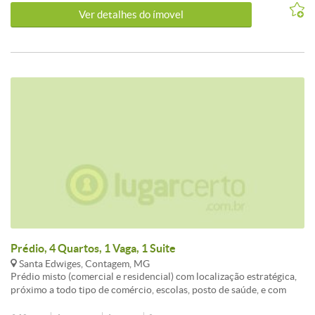
duplo Cozinha ampla 2 banheiros Imóvel versátil e estruturado para
Ver detalhes do ímovel
diversas finalidades: igrejas, escolas, clínicas, empresas, escritórios
e muito mais. Valores sujeitos a alterações!
Prédio, 4 Quartos, 1 Vaga, 1 Suite
Santa Edwiges, Contagem, MG
Prédio misto (comercial e residencial) com localização estratégica,
próximo a todo tipo de comércio, escolas, posto de saúde, e com
fácil acesso à Via Expressa e ao bairro Eldorado. O imóvel é