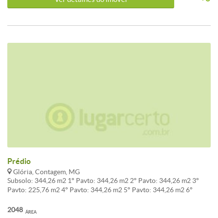
FINANCIAMENTO.OBS: NA ASSINATURA DO CONTRATO TEM
QUE TER PARTE EM DINHEIRO PARA TERMINAR REGULARIZAR
A DOCUMENTAÇÃO PARA O FINANCIAMENTO. OBS: VALOR
PODE SOFRER ALTERAÇÃO DEPENDENDO DA ÉPOCA.
Prédio
Glória, Contagem, MG
Subsolo: 344,26 m2 1° Pavto: 344,26 m2 2° Pavto: 344,26 m2 3°
Pavto: 225,76 m2 4° Pavto: 344,26 m2 5° Pavto: 344,26 m2 6°
Pavto: 101,44 m2<br /><br />Destaque da semana: Prédio / Edifício
Inteiro à venda localizado(a) em Glória, Contagem.<br /><br />O
2048
ÁREA
imóvel apresenta área total de 2.048m². Uma excelente escolha para