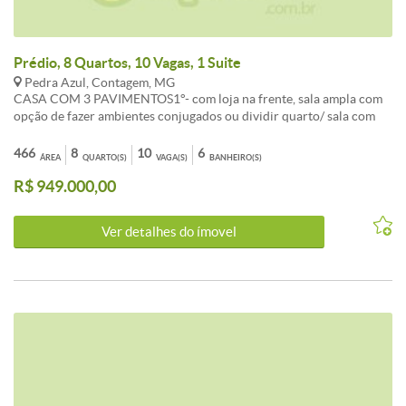
pelo cliente no momento da visita ao imóvel.
Prédio, 8 Quartos, 10 Vagas, 1 Suite
Pedra Azul, Contagem, MG
CASA COM 3 PAVIMENTOS1°- com loja na frente, sala ampla com
opção de fazer ambientes conjugados ou dividir quarto/ sala com
parede dry Wall. Cozinha estilo americano com pia e bancadas de
granito + fogão Cook top.
466
8
10
6
ÁREA
QUARTO(S)
VAGA(S)
BANHEIRO(S)
R$ 949.000,00
Ver detalhes do ímovel