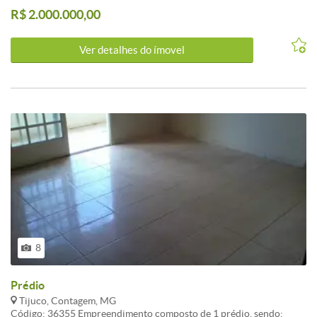
social. Aceita imóvel de menor valor,sendo um residencial e outro
R$ 2.000.000,00
comercial.Oportunidade! ATUALIZADO 13-10-2020
CARACTERISTICAS:Cozinha com armários - Interfone - Sol da
manhã - Portão Eletrônico
Ver detalhes do ímovel
8
Prédio
Tijuco, Contagem, MG
Código: 36355 Empreendimento composto de 1 prédio, sendo: