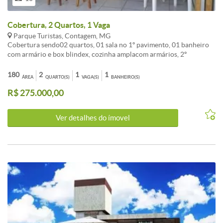
Cobertura, 2 Quartos, 1 Vaga
Parque Turistas, Contagem, MG
Cobertura sendo02 quartos, 01 sala no 1º pavimento, 01 banheiro
com armário e box blindex, cozinha amplacom armários, 2º
pavimento com sala , área gourmet com churrasqueira e fechamento
em blindex,apartamento todo em porcelanato, gesso em todos
180
2
1
1
ÁREA
QUARTO(S)
VAGA(S)
BANHEIRO(S)
osambientes.01 vaga de garagem coberta.Próximo a supermercado,
R$ 275.000,00
padaria, farmácia e etc.
Ver detalhes do ímovel