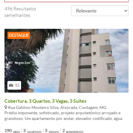
496 Resultados
semelhantes
DESTAQUE
15
Cobertura, 3 Quartos, 3 Vagas, 3 Suites
Rua Galdino Monteiro Silva, Alvorada, Contagem, MG
Prédio imponente, sofisticado, projeto arquitetônico arrojado e
grandioso. Um apartamento por andar, elevador codificado, água
individual, aquecedor solar, gás canalizado e individual, vagas sob
pilotis, ótimo padrão de acabamento, localização privilegiada.
290
3
3
2
ÁREA
QUARTO(S)
VAGA(S)
BANHEIRO(S)