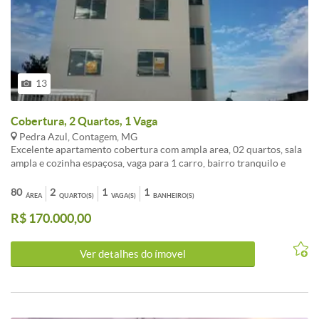
13
Cobertura, 2 Quartos, 1 Vaga
Pedra Azul, Contagem, MG
Excelente apartamento cobertura com ampla area, 02 quartos, sala
ampla e cozinha espaçosa, vaga para 1 carro, bairro tranquilo e
preço otimo!
80
2
1
1
ÁREA
QUARTO(S)
VAGA(S)
BANHEIRO(S)
R$ 170.000,00
Ver detalhes do ímovel