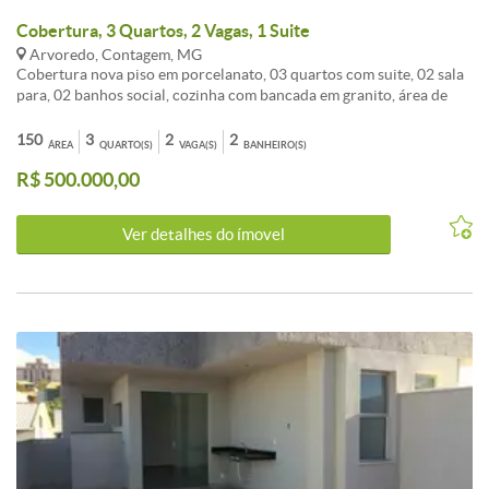
Cobertura, 3 Quartos, 2 Vagas, 1 Suite
Arvoredo, Contagem, MG
Cobertura nova piso em porcelanato, 03 quartos com suite, 02 sala
para, 02 banhos social, cozinha com bancada em granito, área de
serviço, 02 vagas cobertas.
150
3
2
2
ÁREA
QUARTO(S)
VAGA(S)
BANHEIRO(S)
R$ 500.000,00
Ver detalhes do ímovel