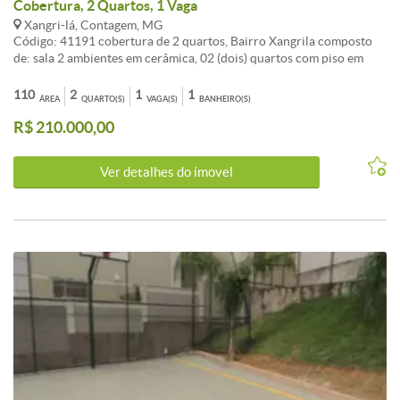
Cobertura, 2 Quartos, 1 Vaga
Xangri-lá, Contagem, MG
Código: 41191 cobertura de 2 quartos, Bairro Xangrila composto
de: sala 2 ambientes em cerâmica, 02 (dois) quartos com piso em
cerâmica, banho social com bancada em granito, cozinha com
bancada em granito, area de serviço + terraço de 55 M2 01 vaga
110
2
1
1
ÁREA
QUARTO(S)
VAGA(S)
BANHEIRO(S)
livre e descoberta PREVISÃO ENTREGA 10/2020
R$ 210.000,00
CARACTERISTICAS:Área privativa - Interfone - Esquadrias
alumínio - Portão Eletrônico
Ver detalhes do ímovel