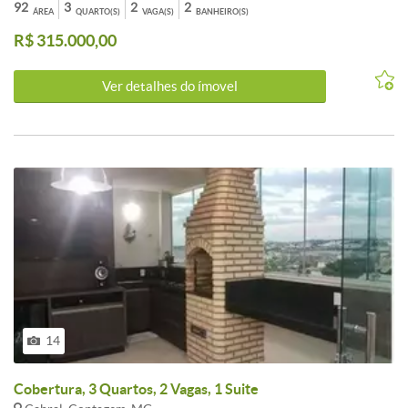
social, cozinha americana. 2º Nível- 01 sala, 01 suíte e área livre
92
3
2
2
ÁREA
QUARTO(S)
VAGA(S)
BANHEIRO(S)
Piso:porcelanato e laminado. CARACTERISTICAS:Cozinha com
R$ 315.000,00
armários - 2 Banheiros com armários - 2 Banhos com blindex -
Interfone - Sol da manhã - Esquadrias alumínio
Ver detalhes do ímovel
14
Cobertura, 3 Quartos, 2 Vagas, 1 Suite