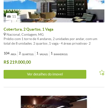
11
Cobertura, 2 Quartos, 1 Vaga
Nacional, Contagem, MG
Prédio com 1 torre de 4 andares, 2 unidades por andar, com um
total de 8 unidades. 2 quartos ,1 vaga.- 4 áreas privativas- 2
coberturas- 2 tipos
104
2
1
1
ÁREA
QUARTO(S)
VAGA(S)
BANHEIRO(S)
R$ 219.000,00
Ver detalhes do ímovel