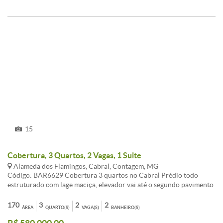
15
Cobertura, 3 Quartos, 2 Vagas, 1 Suite
Alameda dos Flamingos, Cabral, Contagem, MG
Código: BAR6629 Cobertura 3 quartos no Cabral Prédio todo
estruturado com lage maciça, elevador vai até o segundo pavimento
da cobertura. Salão de festa com área gourmet, churrasqueira,
cozinha e 02 banheiros. Água e gás individual. Excelente
170
3
2
2
ÁREA
QUARTO(S)
VAGA(S)
BANHEIRO(S)
localização, 100 mts do Shopping Contagem 3 quartos com piso em
laminado de madeira, sendo 01 suíte. Banheiro social/suíte com