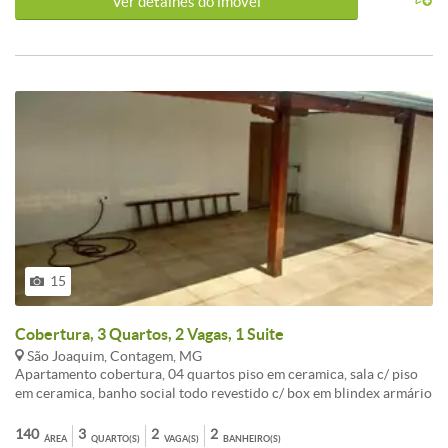
Ver detalhes do ímovel
TV,play ground,espaço gourmet com churrasqueira.
15
Cobertura, 3 Quartos, 2 Vagas, 1 Suite
São Joaquim, Contagem, MG
Apartamento cobertura, 04 quartos piso em ceramica, sala c/ piso
em ceramica, banho social todo revestido c/ box em blindex armário
bancada em granito, cozinha toda revestida c/ bancada em granito e
armários, área de serviço separada da cozinha.Cobertura, sala c/
140
3
2
2
ÁREA
QUARTO(S)
VAGA(S)
BANHEIRO(S)