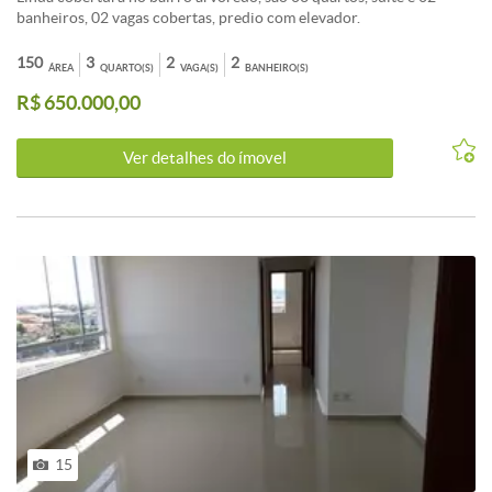
banheiros, 02 vagas cobertas, predio com elevador.
150
3
2
2
ÁREA
QUARTO(S)
VAGA(S)
BANHEIRO(S)
R$ 650.000,00
Ver detalhes do ímovel
15