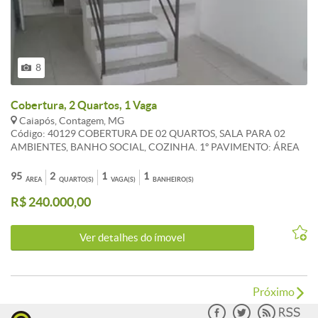
8
Cobertura, 2 Quartos, 1 Vaga
Caiapós, Contagem, MG
Código: 40129 COBERTURA DE 02 QUARTOS, SALA PARA 02
AMBIENTES, BANHO SOCIAL, COZINHA. 1º PAVIMENTO: ÁREA
DE SERVIÇO E UM TERRAÇO DESCOBERTO. AGENDE SUA
VISITA! ATUALIZADO 23/06/2020 CARACTERISTICAS: Elevador
95
2
1
1
ÁREA
QUARTO(S)
VAGA(S)
BANHEIRO(S)
social
R$ 240.000,00
Ver detalhes do ímovel
Próximo