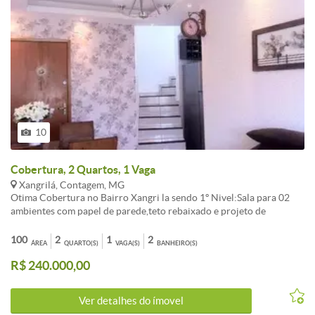
10
Cobertura, 2 Quartos, 1 Vaga
Xangrilá, Contagem, MG
Otima Cobertura no Bairro Xangri la sendo 1º Nivel:Sala para 02
ambientes com papel de parede,teto rebaixado e projeto de
iluminação;Cozinha com bancada em granito, armários planejados
com adega de vinho, coifa inox com vidro temperado e coocktop;02
100
2
1
2
ÁREA
QUARTO(S)
VAGA(S)
BANHEIRO(S)
Quartos amplos,Banho social com bancada em granito, armário e
R$ 240.000,00
box em vidro temperado. 2º Nível:Cobertura com telha americana,
forro de madeira e excelente churrasqueira;01 vaga de garagem.
Prédio com 03 anos e individual.
Ver detalhes do ímovel