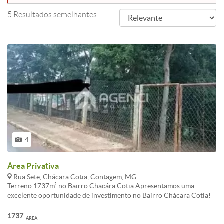
5 Resultados semelhantes
4
Área Privativa
Rua Sete, Chácara Cotia, Contagem, MG
Terreno 1737m² no Bairro Chacára Cotia Apresentamos uma
excelente oportunidade de investimento no Bairro Chácara Cotia!
Este amplo terreno de 1.737m² é ideal para quem busca espaço e
potencial para construir a casa dos sonhos ou desenvolver um
1737
ÁREA