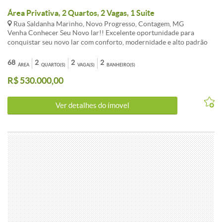
Área Privativa, 2 Quartos, 2 Vagas, 1 Suite
Rua Saldanha Marinho, Novo Progresso, Contagem, MG
Venha Conhecer Seu Novo lar!! Excelente oportunidade para
conquistar seu novo lar com conforto, modernidade e alto padrão
de acabamento! Apartamento Garden 2 quartos , uma suíte ,sala
para dois ambientes . O empreendimento conta com elevador
68
2
2
2
ÁREA
QUARTO(S)
VAGA(S)
BANHEIRO(S)
sustentável, varanda gourmet, fechadura magnética e previsão para
R$ 530.000,00
medição individualizada de água e gás. Possui ainda sensores de
presença nos halls e escadas, iluminação em LED nas áreas comuns
e infraestrutura para sistema de segurança. Tudo isso com
Ver detalhes do ímovel
acabamento premium, incluindo bancadas em granito e pisos em
porcelanato. Invista em um endereço único, onde cada metro
quadrado conta uma história e cada novo momento dá continuidade
a um legado. Entre em contato e descubra mais!