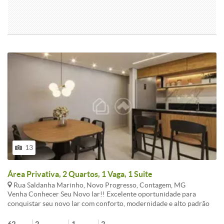
13
Área Privativa, 2 Quartos, 1 Vaga, 1 Suite
Rua Saldanha Marinho, Novo Progresso, Contagem, MG
Venha Conhecer Seu Novo lar!! Excelente oportunidade para
conquistar seu novo lar com conforto, modernidade e alto padrão
de acabamento! Apartamento Garden 2 quartos , uma suíte ,sala
para dois ambientes . O empreendimento conta com elevador