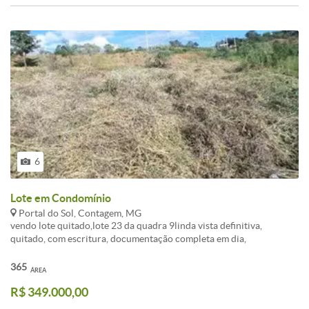
6
Lote em Condomínio
Portal do Sol, Contagem, MG
vendo lote quitado,lote 23 da quadra 9linda vista definitiva,
quitado, com escritura, documentação completa em dia,
condomínio novo, muito seguro e bem cuidado.Condomínio
Residencial Fechado Portal do Sol Bosque da Lagoa. Localizado a 05
365
ÁREA
km da Lagoa da Pampulha, 01 km do novo Shopping de Contagem
R$ 349.000,00
(Cabral). Cercado pela natureza, formando -se um cinturão verde,
este cinturão ameniza a temperatura, que fica sempre abaixo do que