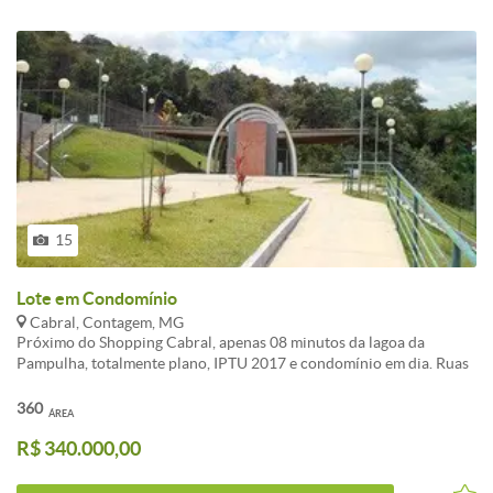
15
Lote em Condomínio
Cabral, Contagem, MG
Próximo do Shopping Cabral, apenas 08 minutos da lagoa da
Pampulha, totalmente plano, IPTU 2017 e condomínio em dia. Ruas
e alamedas com projeto paisagístico com infraestrutura pronta.
Reserva natural protegida, lazer completo com playgrounds,
360
ÁREA
quadras, campos, mirante, lago, bosque, pista de coopere Espaço
R$ 340.000,00
Gourmet.Portaria 24 hrs com segurança.