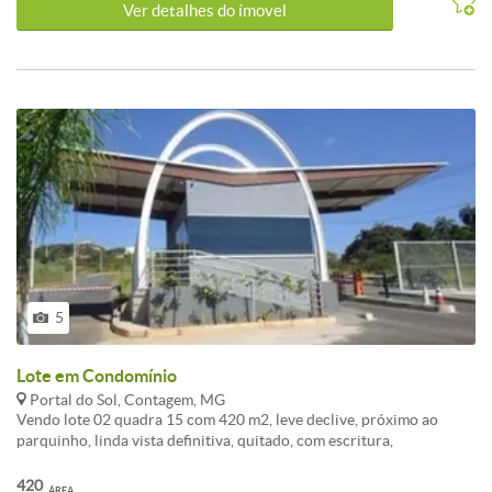
Ver detalhes do ímovel
5
Lote em Condomínio
Portal do Sol, Contagem, MG
Vendo lote 02 quadra 15 com 420 m2, leve declive, próximo ao
parquinho, linda vista definitiva, quitado, com escritura,
documentação completa em dia, condomínio novo, muito seguro e
bem cuidado.Condomínio Residencial Fechado Portal do Sol
420
ÁREA