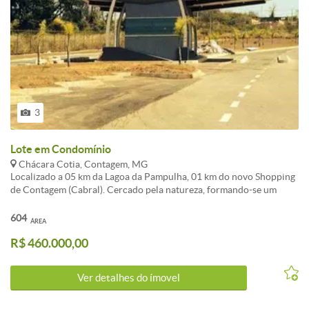
3
Lote em Condomínio
Chácara Cotia, Contagem, MG
Localizado a 05 km da Lagoa da Pampulha, 01 km do novo Shopping
de Contagem (Cabral). Cercado pela natureza, formando-se um
cinturão verde, este cinturão ameniza a temperatura que fica
sempre abaixo do que é registrado no região. Lugar aconchegante ,
604
ÁREA
Infraestrutura completa; Vista definitiva. Proprietario analisa
R$ 460.000,00
propostas.
Ver detalhes do ímovel