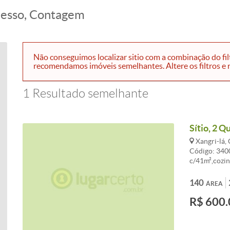
resso, Contagem
Não conseguimos localizar sitio com a combinação do fil
recomendamos imóveis semelhantes. Altere os filtros e r
1 Resultado semelhante
Sítio, 2 Q
Xangri-lá,
Código: 3400
c/41m²,cozin
(dois) quarto
com box blin
140
ÁREA
telhado colo
R$ 600.
Iluminação r
cercado mais
individual. 
de materiais