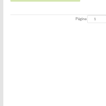
em BH CARAC
Página