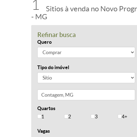
1
Sitios à venda no Novo Prog
- MG
Refinar busca
Quero
Tipo do imóvel
Quartos
1
2
3
4+
Vagas