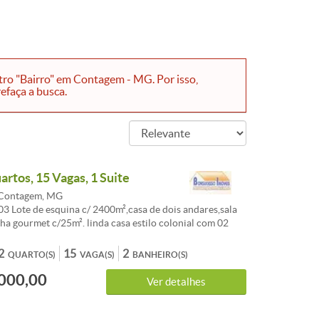
tro "Bairro" em Contagem - MG. Por isso,
efaça a busca.
uartos, 15 Vagas, 1 Suite
 Contagem, MG
3 Lote de esquina c/ 2400m²,casa de dois andares,sala
ha gourmet c/25m². linda casa estilo colonial com 02
s, um com suíte e closet. Piso em Duraflor, banho social
dex, cozinha com vidro temperado com linda vista -
2
15
2
QUARTO(S)
VAGA(S)
BANHEIRO(S)
nial com forro em madeira e escada em madeira.
000,00
ústica, com faixada em vidro Blindex. Terreno todo
Ver detalhes
 cerca viva. Sistema de segurança etv. Água e luz
Segurança com ronda, portaria 24horas.Canil,quartinho
 e lavanderia. Região do Nacional. Estudo troca por casa