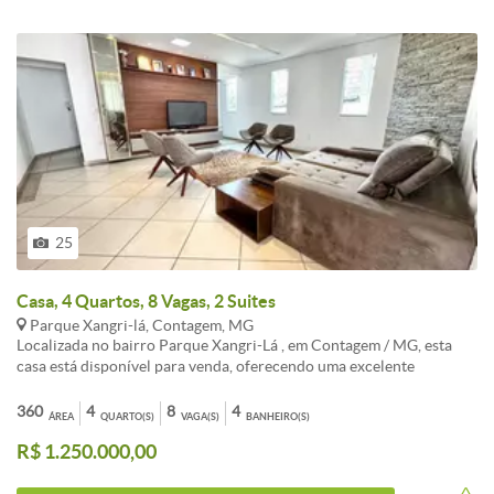
25
Casa, 4 Quartos, 8 Vagas, 2 Suites
Parque Xangri-lá, Contagem, MG
Localizada no bairro Parque Xangri-Lá , em Contagem / MG, esta
casa está disponível para venda, oferecendo uma excelente
oportunidade para quem busca morar em um bairro tranquilo e com
fácil acesso a diversas facilidades.<br /><br />- A localização
360
4
8
4
ÁREA
QUARTO(S)
VAGA(S)
BANHEIRO(S)
privilegiada do imóvel proporciona proximidade a escolas,
R$ 1.250.000,00
supermercados, farmácias e comércios locais, facilitando o dia a dia
dos moradores.<br /><br />- O bairro Parque Xangri-Lá é
conhecido por sua segurança e infraestrutura, sendo uma excelente