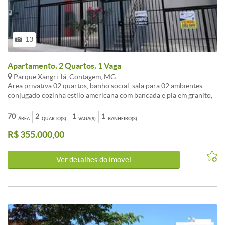
valorização.<br /><br />Aceita financiamento e FGTS.<br /><br
/>Preços e condições sujeitos a alteração sem aviso prévio.<br />
<br />Agende sua visita.
13
Apartamento, 2 Quartos, 1 Vaga
Parque Xangri-lá, Contagem, MG
Area privativa 02 quartos, banho social, sala para 02 ambientes
conjugado cozinha estilo americana com bancada e pia em granito,
area de serviço externa e area privativa, 01 vagas.<br /><br /><br
/>A oportunidade de ter um Garden para chamar de seu está aqui!
70
2
1
1
ÁREA
QUARTO(S)
VAGA(S)
BANHEIRO(S)
R$ 355.000,00
Ver detalhes do ímovel