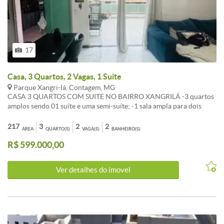
17
Casa, 3 Quartos, 2 Vagas, 1 Suite
Parque Xangri-lá, Contagem, MG
CASA 3 QUARTOS COM SUITE NO BAIRRO XANGRILÁ -3 quartos
amplos sendo 01 suíte e uma semi-suíte; -1 sala ampla para dois
ambientes; -1 cozinha americana com pia e bancada em granito,
armários planejados -1 banho social com box blindex, armários
217
3
2
2
ÁREA
QUARTO(S)
VAGA(S)
BANHEIRO(S)
planejados; -2 vagas de garagem cobertas; -Área externa contendo
R$ 599.000,00
churrasqueira, pia e bancada em granito. Obs. Acabamento em
porcelanato e granito, iluminação planejada em quase todo o
imóvel, padrão trifásico contendo rede 220v, ar-condicionado
Ver detalhes do ímovel
25.000 btus. Ótima localização, próximo ao supermercado BH,
academia Pratique Fitness, ponto de ônibus, etc. ACEITA
FINANCIAMENTO.