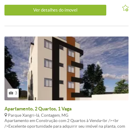
Canil; - Vaga de garagem coberta para até 4 carros. Proprietário
estuda permuta. IMOVEL COM HABITE-SE, PODE SER
Ver detalhes do ímovel
FINANCIADO.
3
Apartamento, 2 Quartos, 1 Vaga
Parque Xangri-lá, Contagem, MG
Apartamento em Construção com 2 Quartos à Venda<br /><br
/>Excelente oportunidade para adquirir seu imóvel na planta, com
condições especiais e grande potencial de valorização!<br /><br