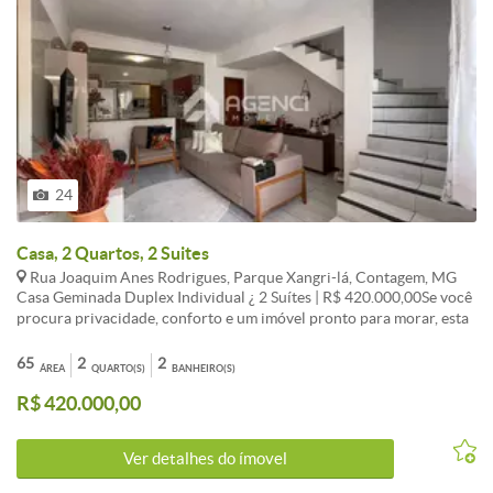
24
Casa, 2 Quartos, 2 Suites
Rua Joaquim Anes Rodrigues, Parque Xangri-lá, Contagem, MG
Casa Geminada Duplex Individual ¿ 2 Suítes | R$ 420.000,00Se você
procura privacidade, conforto e um imóvel pronto para morar, esta
excelente casa geminada totalmente individualizada é a
oportunidade ideal!No 1º pavimento, o imóvel dispõe de 1 vaga de
65
2
2
ÁREA
QUARTO(S)
BANHEIRO(S)
garagem livre e coberta, sala aconchegante, lavabo, cozinha
R$ 420.000,00
funcional, lavanderia e uma ótima área externa coberta nos fundos,
perfeita para o dia a dia e momentos de lazer.No 2º pavimento, são 2
suítes amplas, ambas com armários planejados e ar-condicionado,
Ver detalhes do ímovel
proporcionando mais conforto e praticidade. Uma das suítes ainda
conta com uma charmosa varanda, ideal para relaxar.Destaques do