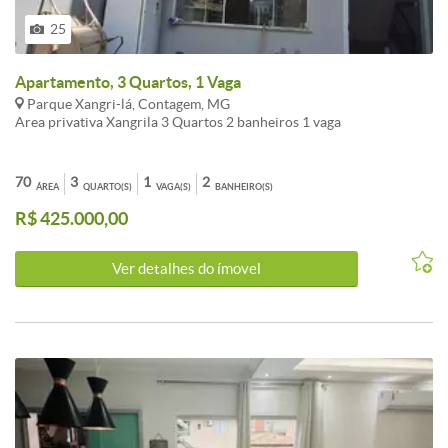
diversos ambientes.Bairro Xangrilá ¿ Contagem/MG Aceito veículo
como parte do pagamento.Agende sua visita e venha conhecer esta
25
excelente oportunidade!
Apartamento, 3 Quartos, 1 Vaga
Parque Xangri-lá, Contagem, MG
Area privativa Xangrila 3 Quartos 2 banheiros 1 vaga
70
3
1
2
ÁREA
QUARTO(S)
VAGA(S)
BANHEIRO(S)
R$ 425.000,00
Ver detalhes do ímovel