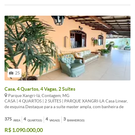
<br /><br />Entrada independente;<br /><br />Excelente
acabamento, com materiais de qualidade;<br /><br />Imóvel bem
distribuído, proporcionando conforto e praticidade no dia a dia.<br
/><br />Condições de pagamento:<br /><br />¿ Aceita
financiamento bancário;<br /><br />¿ Utilize seu FGTS como
entrada.<br /><br />Agende sua visita e conheça esta excelente
oportunidade!<br /><br />Preço e disponibilidade sujeitos a
alteração sem aviso prévio.
25
Casa, 4 Quartos, 4 Vagas, 2 Suites
Parque Xangri-lá, Contagem, MG
CASA | 4 QUARTOS | 2 SUÍTES | PARQUE XANGRI-LA Casa Linear,
de esquina.Destaque para a suíte master ampla, com banheira de
hidromassagem. - 04 Quartos, sendo 02 suítes, com armários e ar
condicionado; - Sala; - Cozinha com armários; - Copa; - Lavanderia
375
4
4
3
ÁREA
QUARTO(S)
VAGA(S)
BANHEIRO(S)
individual; - 03 Banheiros; - Varanda; - Jardim planejado; - Espaço
R$ 1.090.000,00
gourmet completo com churrasqueira, forno e fogão a lenha; -