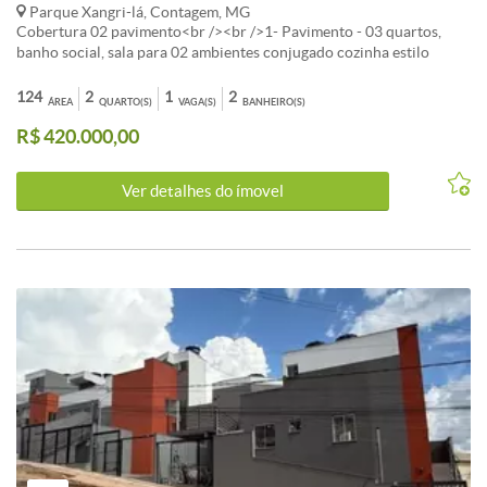
Parque Xangri-lá, Contagem, MG
Cobertura 02 pavimento<br /><br />1- Pavimento - 03 quartos,
banho social, sala para 02 ambientes conjugado cozinha estilo
americana com bancada e pia em granito<br /><br />2- Pavimento -
area de serviço externa Lavabo cobertura, 01 vagas.<br /><br /><br
124
2
1
2
ÁREA
QUARTO(S)
VAGA(S)
BANHEIRO(S)
/>A oportunidade de ter um Garden para chamar de seu está aqui!
R$ 420.000,00
Ver detalhes do ímovel